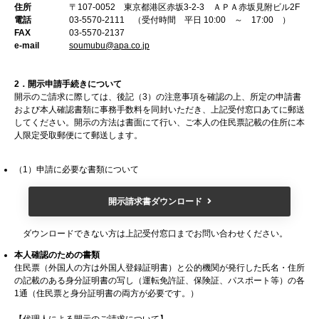
住所
〒107-0052 東京都港区赤坂3-2-3 ＡＰＡ赤坂見附ビル2F
電話
03-5570-2111 （受付時間 平日 10:00 ～ 17:00 ）
FAX
03-5570-2137
e-mail
soumubu@apa.co.jp
2．開示申請手続きについて
開示のご請求に際しては、後記（3）の注意事項を確認の上、所定の申請書
および本人確認書類に事務手数料を同封いただき、上記受付窓口あてに郵送
してください。開示の方法は書面にて行い、ご本人の住民票記載の住所に本
人限定受取郵便にて郵送します。
（1）申請に必要な書類について
開示請求書ダウンロード
ダウンロードできない方は上記受付窓口までお問い合わせください。
本人確認のための書類
住民票（外国人の方は外国人登録証明書）と公的機関が発行した氏名・住所
の記載のある身分証明書の写し（運転免許証、保険証、パスポート等）の各
1通（住民票と身分証明書の両方が必要です。）
【代理人による開示のご請求について】