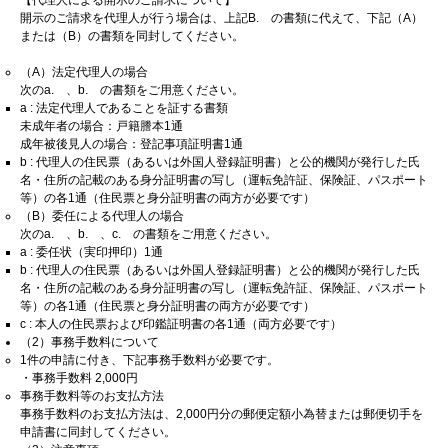
開示のご請求を代理人が行う場合は、上記B. の書類に代えて、下記（A）
または（B）の書類を同封してください。
（A）法定代理人の場合
次のa. 、b. の書類をご用意ください。
a : 法定代理人であることを証する書類
未成年者の場合：戸籍謄本1通
成年被後見人の場合：登記事項証明書1通
b : 代理人の住民票（あるいは外国人登録証明書）と公的機関が発行した氏
名・住所の記載のある身分証明書の写し（運転免許証、保険証、パスポート
等）の各1通（住民票と身分証明書の両方が必要です）
（B）委任による代理人の場合
次のa. 、b. 、c. の書類をご用意ください。
a : 委任状（実印押印）1通
b : 代理人の住民票（あるいは外国人登録証明書）と公的機関が発行した氏
名・住所の記載のある身分証明書の写し（運転免許証、保険証、パスポート
等）の各1通（住民票と身分証明書の両方が必要です）
c : 本人の住民票および印鑑証明書の各1通（両方必要です）
（2）事務手数料について
1件の申請に付き、下記事務手数料が必要です。
・事務手数料 2,000円
事務手数料等のお支払方法
事務手数料のお支払方法は、2,000円分の郵便定額小為替または郵便切手を
申請書に同封してください。