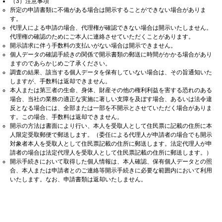
（3）注意事項
所定の申請書類に不備がある場合は開示することができない場合がありま
す。
代理人による申請の場合、代理権が確認できない場合は開示いたしません。
代理権の確認のためにご本人に連絡させていただくことがあります。
開示請求に伴う手数料の支払いがない場合は開示できません。
個人データの確認手続きの関係で開示書類の郵送に時間がかかる場合があり
ますのであらかじめご了承ください。
調査の結果、該当する個人データを保有していない場合は、その旨通知いた
しますが、手数料は返却できません。
本人または第三者の生命、身体、財産その他の権利利益を害する恐れのある
場合、当社の業務の適正な実施に著しい支障を及ぼす場合、あるいは法令違
反となる場合には、全部または一部を不開示とさせていただく場合がありま
す。この場合、手数料は返却できません。
開示の方法は書面により行い、本人を受取人として住民票に記載の住所に本
人限定受取郵便で郵送します。（委任による代理人が申請者の場合でも開示
対象者本人を受取人として住民票記載の住所に郵送します。法定代理人が申
請者の場合は法定代理人を受取人として住民票記載の住所に郵送します。）
開示手続きにおいて取得した個人情報は、本人確認、保有個人データとの照
合、本人または申請者とのご連絡等開示手続きに必要な範囲内において利用
いたします。なお、申請書類は返却いたしません。