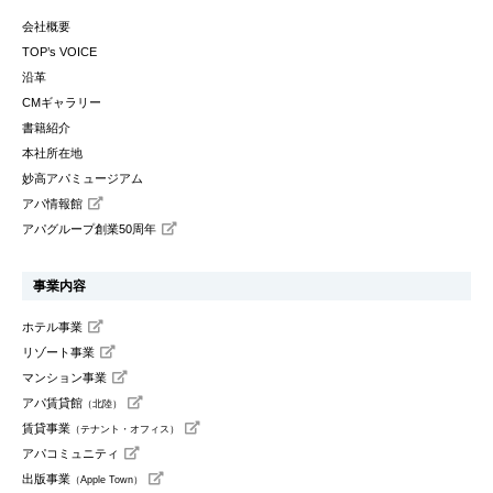
会社概要
TOP’s VOICE
沿革
CMギャラリー
書籍紹介
本社所在地
妙高アパミュージアム
アパ情報館
アパグループ創業50周年
事業内容
ホテル事業
リゾート事業
マンション事業
アパ賃貸館
（北陸）
賃貸事業
（テナント・オフィス）
アパコミュニティ
出版事業
（Apple Town）