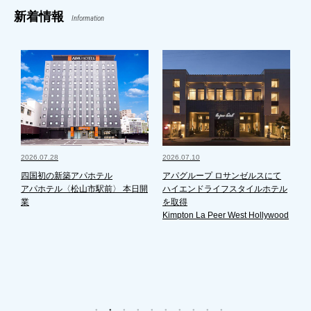
新着情報
Information
2026.07.28
2026.07.10
2
第
四国初の新築アパホテル
アパグループ ロサンゼルスにて
アパホテル〈松山市駅前〉 本日開
ハイエンドライフスタイルホテル
業
を取得
Kimpton La Peer West Hollywood
ド
始
引
配