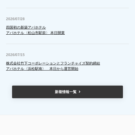
2026/07/28
四国初の新築アパホテル
アパホテル〈松山市駅前〉 本日開業
2026/07/15
株式会社竹下コーポレーションとフランチャイズ契約締結
アパホテル〈浜松駅南〉 本日から運営開始
2026/08/06
2025/08/28
新着情報一覧
岡山県内最大級 全600室
第7回アパ名蹴会レジェンドカップは小野伸二さんをゲストに開催され、
アパホテル＆リゾート〈岡山駅新幹線口〉 本日開業
「長野FCガーフJr」が優勝しました。
2026/08/06
2024/10/17
アパホテル〈福岡天神〉
11月20日(水)～22日(金)に「幕張メッセ」で開催される展示会、＜第3回 飲