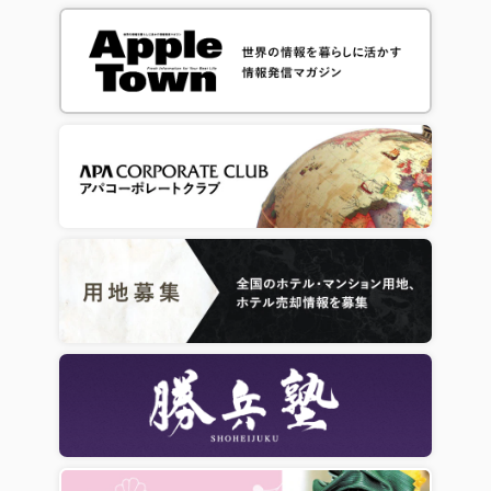
9月29日（火） 開業
食業界イノベーションWeek 東京 セミナー＞ に、アパホテル社長 元谷芙美
子が登壇します。
2026/07/29
2024/09/20
『アパホテルステイ』ブランド第2弾
アパホテルステイ〈小松グランド〉
8月25日（日）第6回アパ名蹴会レジェンドカップ（U-11ジュニアサッカー
2026年11月2日（月）リブランドオープン、本日より予約受付開始
大会）開催。大会レポートおよび大会動画を公開しました。
～開業記念「アパ直1,000円割引クーポン」を先着1,000枚限定配布～
2024/05/18
2026/07/28
8月25日（日）第6回アパ名蹴会レジェンドカップ（U-11ジュニアサッカー
四国初の新築アパホテル
大会）開催。サッカー元日本代表 坪井慶介氏がゲストに決定！
アパホテル〈松山市駅前〉 本日開業
2023/12/05
2026/07/15
社員福利厚生制度の拡充―人間ドックの対象者拡大（役職連動型）について
株式会社竹下コーポレーションとフランチャイズ契約締結
アパホテル〈浜松駅南〉 本日から運営開始