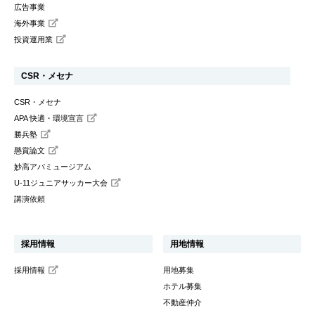
広告事業
海外事業
投資運用業
CSR・メセナ
CSR・メセナ
APA 快適・環境宣言
勝兵塾
懸賞論文
妙高アパミュージアム
U-11ジュニアサッカー大会
講演依頼
採用情報
用地情報
採用情報
用地募集
ホテル募集
不動産仲介