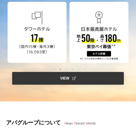
VIEW
アパグループについて
A
lways
P
leasant
A
menity