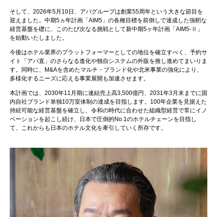
そして、2026年5月10日、アパグループは創業55周年という大きな節目を
迎えました。中期5ヵ年計画「AIM5」の各種目標を前倒しで達成した強靭な
経営基盤を礎に、このたび次なる挑戦として新中期5ヶ年計画「AIM5-Ⅱ」
を始動いたしました。
今後はホテル業界のプラットフォーマーとしての地位を確立すべく、予約サ
イト「アパ直」のさらなる進化や独自システムの外販を推し進めてまいりま
す。同時に、M&Aを含めたマルチ・ブランド化や北米事業の強化により、
多様化するニーズに応える事業展開も加速させます。
本計画では、2030年11月期に連結売上高3,500億円、2031年3月末までに国
内自社ブランド単独10万室体制の達成を目指します。100年企業を見据えた
持続可能な経営基盤を確立し、令和の時代に合わせた組織型経営で常にイノ
ベーションを起こし続け、日本で圧倒的No.1のホテルチェーンを目指し
て、これからも日本のホテル文化を牽引していく所存です。