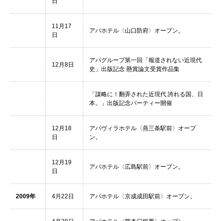
日
11月17
アパホテル〈山口防府〉オープン。
日
アパグループ第一回「報道されない近現代
12月8日
史」出版記念 懸賞論文受賞作品集
「謀略に！翻弄された近現代 誇れる国、日
本。」出版記念パーティー開催
12月18
アパヴィラホテル〈燕三条駅前〉オープ
日
ン。
12月19
アパホテル〈広島駅前〉オープン。
日
2009年
4月22日
アパホテル〈京成成田駅前〉オープン。