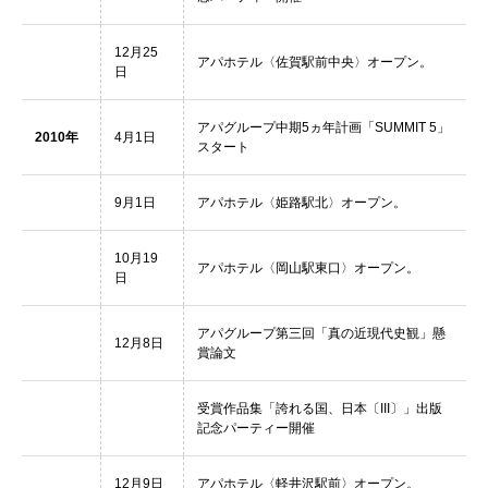
12月25
アパホテル〈佐賀駅前中央〉オープン。
日
アパグループ中期5ヵ年計画「SUMMIT 5」
2010年
4月1日
スタート
9月1日
アパホテル〈姫路駅北〉オープン。
10月19
アパホテル〈岡山駅東口〉オープン。
日
アパグループ第三回「真の近現代史観」懸
12月8日
賞論文
受賞作品集「誇れる国、日本〔III〕」出版
記念パーティー開催
12月9日
アパホテル〈軽井沢駅前〉オープン。