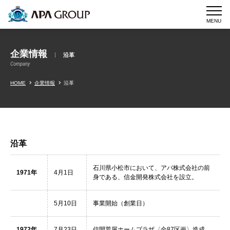
MENU
企業情報
沿革
Company
HOME
企業情報
沿革
沿革
石川県小松市において、アパ株式会社の前
1971年
4月1日
身である、信金開発株式会社を設立。
5月10日
事業開始（創業日）
1972年
7月23日
信開荒屋ホームプラザ〈全87区画〉造成。