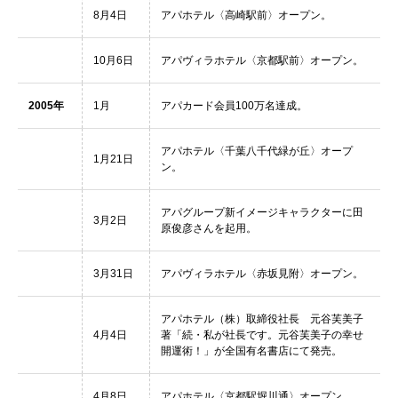
8月4日
アパホテル〈高崎駅前〉オープン。
10月6日
アパヴィラホテル〈京都駅前〉オープン。
2005年
1月
アパカード会員100万名達成。
アパホテル〈千葉八千代緑が丘〉オープ
1月21日
ン。
アパグループ新イメージキャラクターに田
3月2日
原俊彦さんを起用。
3月31日
アパヴィラホテル〈赤坂見附〉オープン。
アパホテル（株）取締役社長 元谷芙美子
4月4日
著「続・私が社長です。元谷芙美子の幸せ
開運術！」が全国有名書店にて発売。
4月8日
アパホテル〈京都駅堀川通〉オープン。