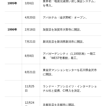
業界初「地震元値買い戻し保証システム」
1995年
3月6日
を導入。
4月20日
アパホテル〈金沢野町〉オープン。
1996年
2月18日
加賀店を加賀市大聖寺に開設。
7月21日
新潟支店を新潟県新潟市に開設。
アパガーデンシティ（1,100区画）一期工
8月8日
事、「WEST壱番館」着工。
東金沢マンションセンターを石川県金沢市
8月21日
に開設。
11月25
ランドー・アソシエイツ・インターナショ
日
ナル社と提携、CI導入を決定。
12月24
京都支店を京都市に開設。