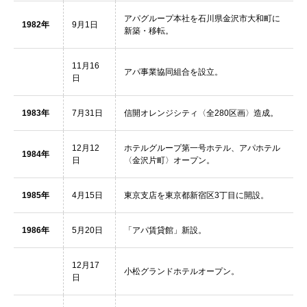
アパグループ本社を石川県金沢市大和町に
1982年
9月1日
新築・移転。
11月16
アパ事業協同組合を設立。
日
1983年
7月31日
信開オレンジシティ〈全280区画〉造成。
12月12
ホテルグループ第一号ホテル、アパホテル
1984年
日
〈金沢片町〉オープン。
1985年
4月15日
東京支店を東京都新宿区3丁目に開設。
1986年
5月20日
「アパ賃貸館」新設。
12月17
小松グランドホテルオープン。
日