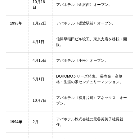
10月16
アパホテル〈金沢西〉オープン。
日
1993年
1月22日
アパホテル〈砺波駅前〉オープン。
信開早稲田ビル竣工、東京支店を移転・開
4月1日
設。
4月15日
アパホテル〈小松〉オープン。
DOKOMOシリーズ発表。 長寿命・高規
5月1日
格・生涯の家センチュリーマンション。
アパホテル〈福井片町〉アネックス オー
10月7日
プン。
アパホテル株式会社に元谷芙美子社長就
1994年
2月
任。