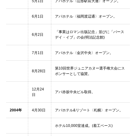
5月1日
アパホテル〈山形駅前大通〉オープン。
6月1日
アパホテル〈福岡渡辺通〉オープン。
「事業はロマン出版記念」並びに「バース
6月2日
デイ・イブ」の会(明治記念館)
7月1日
アパホテル〈金沢中央〉オープン。
第10回世界ジュニアカヌー選手権大会にス
8月28日
ポンサーとして協賛。
12月24
アパ赤坂中央ビル取得。
日
2004年
4月30日
アパホテル&リゾート〈札幌〉オープン。
ホテル10,000室達成。(着工ベース)