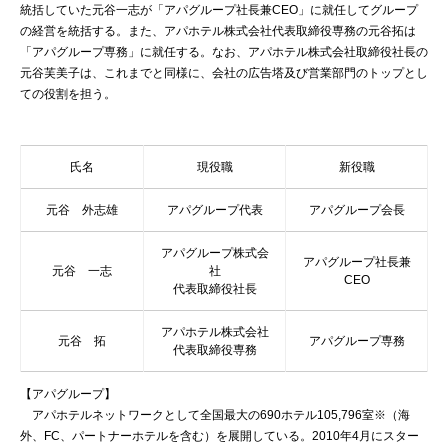
統括していた元谷一志が「アパグループ社長兼CEO」に就任してグループ
の経営を統括する。また、アパホテル株式会社代表取締役専務の元谷拓は
「アパグループ専務」に就任する。なお、アパホテル株式会社取締役社長の
元谷芙美子は、これまでと同様に、会社の広告塔及び営業部門のトップとし
ての役割を担う。
氏名
現役職
新役職
元谷 外志雄
アパグループ代表
アパグループ会長
アパグループ株式会
アパグループ社長兼
元谷 一志
社
CEO
代表取締役社長
アパホテル株式会社
元谷 拓
アパグループ専務
代表取締役専務
【アパグループ】
アパホテルネットワークとして全国最大の690ホテル105,796室※（海
外、FC、パートナーホテルを含む）を展開している。2010年4月にスター