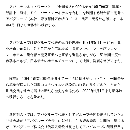
アパホテルネットワークとして全国最大の690ホテル105,796室（建築・
設計中、海外、ＦＣ、パートナーホテルを含む）を展開する総合都市開発の
アパグループ（本社：東京都港区赤坂３-２-３ 代表：元谷外志雄）は、本
年4月1日より新体制へ移行する。
アパグループは現グループ代表の元谷外志雄が1971年5月10日に石川県
小松市で創業し、注文住宅から宅地造成、賃貸マンション、分譲マンショ
ン、ホテル、総合都市開発事業へと事業を進化させながら、51年間一度の
赤字も出さず、日本最大のホテルチェーンにまで成長、発展を遂げてきた。
昨年5月10日に創業50周年を迎えて一つの区切りがついたこと、一昨年か
ら感染が拡大した新型コロナウイルス感染症の終息が見えてきたことから、
世代交代を進めて当社の新たな歴史を創るため、2022年4月1日より新体制
へ移行することを決めた。
新体制の下では、アパグループ代表としてグループ全体を統括していた元
谷外志雄が「アパグループ会長」に就任し、引き続き経営には関与し続ける
が、アパグループ株式会社代表取締役社長としてアパグループの管理部門を