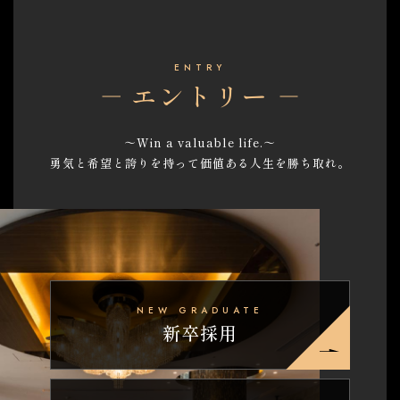
ENTRY
エントリー
～Win a valuable life.～
勇気と希望と誇りを持って
価値ある人生を
勝ち取れ。
NEW GRADUATE
新卒採用