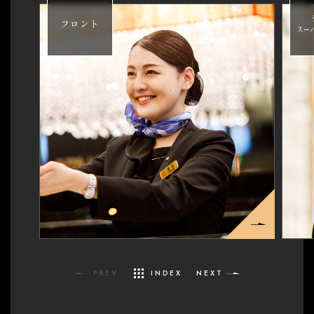
フロント
スー
PREV
INDEX
NEXT