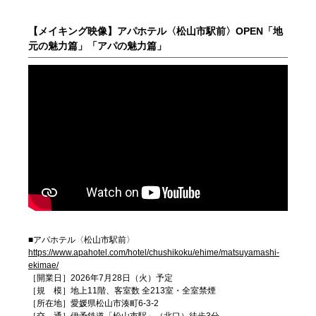
【メイキング映像】アパホテル〈松山市駅前〉OPEN「地
元の魅力篇」「アパの魅力篇」
■アパホテル〈松山市駅前〉
https://www.apahotel.com/hotel/chushikoku/ehime/matsuyamashi-
ekimae/
［開業日］2026年7月28日（火）予定
［規 模］地上11階、客室数 全213室・全室禁煙
［所在地］愛媛県松山市湊町6-3-2
［交 通］伊予鉄道「松山市駅」（北口）徒歩3分