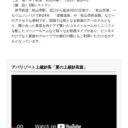
［施 設］1階レストラン
伊予鉄道「松山市駅」北口から徒歩3分の立地で、「松山空港」へ
もリムジンバスで約24分、「道後温泉」や「松山市民会館」などへ
のアクセスも便利です。四国では初となる新築のアパホテルとな
り、隣り合った客室を内ドアで繋いだコネクトルームやミニソファ
を配したコージールームなど様々なお部屋タイプがあり、ビジネス
だけでなく家族やグループでの旅行の際にもご利用いただけるホテ
ルとなっています。
アパリゾート上越妙高「夏の上越妙高篇」