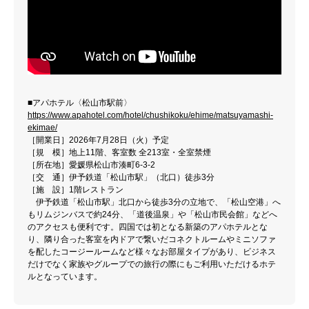
■アパホテル〈松山市駅前〉
https://www.apahotel.com/hotel/chushikoku/ehime/matsuyamashi-
ekimae/
［開業日］2026年7月28日（火）予定
［規 模］地上11階、客室数 全213室・全室禁煙
［所在地］愛媛県松山市湊町6-3-2
［交 通］伊予鉄道「松山市駅」（北口）徒歩3分
［施 設］1階レストラン
伊予鉄道「松山市駅」北口から徒歩3分の立地で、「松山空港」へ
もリムジンバスで約24分、「道後温泉」や「松山市民会館」などへ
のアクセスも便利です。四国では初となる新築のアパホテルとな
り、隣り合った客室を内ドアで繋いだコネクトルームやミニソファ
を配したコージールームなど様々なお部屋タイプがあり、ビジネス
だけでなく家族やグループでの旅行の際にもご利用いただけるホテ
ルとなっています。