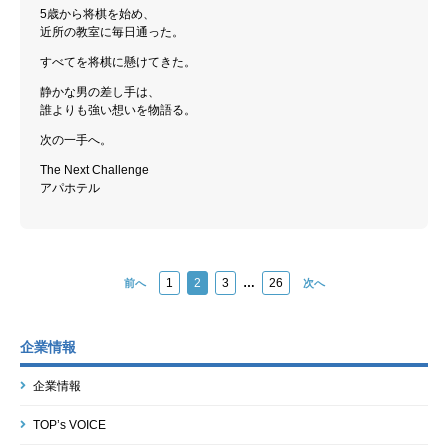
5歳から将棋を始め、
近所の教室に毎日通った。
すべてを将棋に懸けてきた。
静かな男の差し手は、
誰よりも強い想いを物語る。
次の一手へ。
The Next Challenge
アパホテル
1
2
3
…
26
前へ
次へ
企業情報
企業情報
TOP’s VOICE