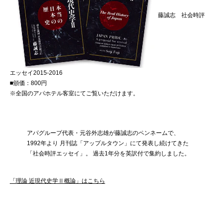
藤誠志 社会時評
エッセイ2015-2016
■頒価：800円
※全国のアパホテル客室にてご覧いただけます。
アパグループ代表・元谷外志雄が藤誠志のペンネームで、
1992年より 月刊誌「アップルタウン」にて発表し続けてきた
「社会時評エッセイ」。 過去1年分を英訳付で集約しました。
「理論 近現代史学Ⅱ概論」はこちら