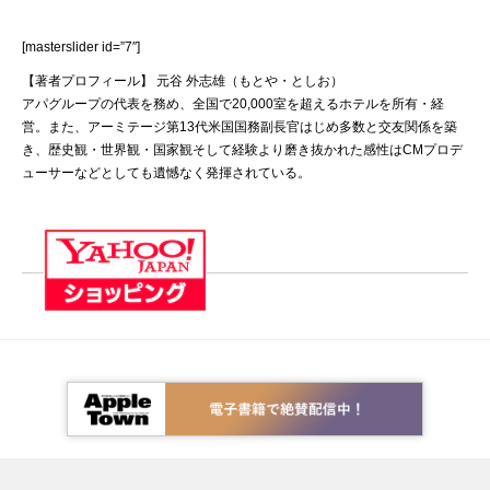
[masterslider id=”7″]
【著者プロフィール】 元谷 外志雄（もとや・としお）
アパグループの代表を務め、全国で20,000室を超えるホテルを所有・経
営。また、アーミテージ第13代米国国務副長官はじめ多数と交友関係を築
き、歴史観・世界観・国家観そして経験より磨き抜かれた感性はCMプロデ
ューサーなどとしても遺憾なく発揮されている。