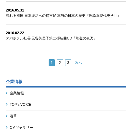
2016.05.31
誇れる祖国 日本復活への提言Ⅳ 本当の日本の歴史『理論近現代史学Ⅱ』
2016.02.22
アパホテル社長 元谷芙美子第二弾新曲CD「能登の夜叉」
1
2
3
次へ
企業情報
企業情報
TOP’s VOICE
沿革
CMギャラリー