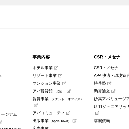
事業内容
CSR・メセナ
ホテル事業
CSR・メセナ
E
リゾート事業
APA 快適・環境宣
マンション事業
勝兵塾
ー
アパ賃貸館
懸賞論文
（北陸）
賃貸事業
妙高アパミュージ
（テナント・オフィス）
U-11ジュニアサッ
アパコミュニティ
ュージアム
出版事業
講演依頼
（Apple Town）
広告事業