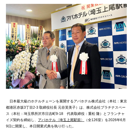
日本最大級のホテルチェーンを展開するアパホテル株式会社（本社：東京
都港区赤坂3丁目2-3 取締役社長 元谷芙美子）は、株式会社プラチナスペー
ス（本社：埼玉県所沢市日吉町9-18 代表取締役：重松 隆）とフランチャ
イズ契約を締結し、
アパホテル〈埼玉上尾駅前〉
（全126室）を2026年6月
9日に開業し、本日開業式典を執り行った。