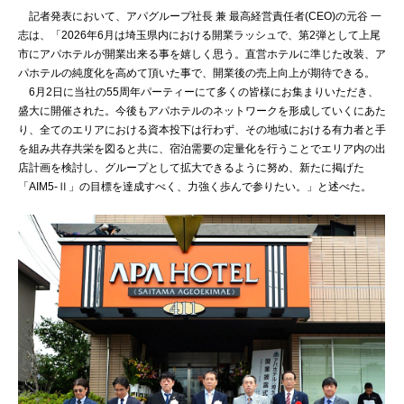
記者発表において、アパグループ社長 兼 最高経営責任者(CEO)の元谷 一
志は、「2026年6月は埼玉県内における開業ラッシュで、第2弾として上尾
市にアパホテルが開業出来る事を嬉しく思う。直営ホテルに準じた改装、ア
パホテルの純度化を高めて頂いた事で、開業後の売上向上が期待できる。
6月2日に当社の55周年パーティーにて多くの皆様にお集まりいただき、
盛大に開催された。今後もアパホテルのネットワークを形成していくにあた
り、全てのエリアにおける資本投下は行わず、その地域における有力者と手
を組み共存共栄を図ると共に、宿泊需要の定量化を行うことでエリア内の出
店計画を検討し、グループとして拡大できるように努め、新たに掲げた
「AIM5-Ⅱ」の目標を達成すべく、力強く歩んで参りたい。」と述べた。