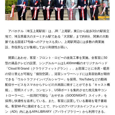
アパホテル〈埼玉上尾駅前〉は、JR「上尾駅」東口から徒歩3分の駅前立
地で、埼玉県最大のターミナル駅である「大宮駅」まで約8分、関東の大動
脈である国道17号線へのアクセスも良い。上尾駅周辺には多数の商業施
設、市役所などが集積しており利便性が高い。
開業にあわせ、客室・フロント・ロビーの改装工事を実施。全客室に50
型の液晶テレビの設置、シングルルームは1,400mm幅のオリジナルベッド
「Cloud fit Grand（クラウドフィットグラン）」、お部屋ごとに冷房・暖房
の切り替えが可能な「個別空調」、浴室シャワーヘッドには美容効果が期待
できる「ウルトラファインバブルシャワー」を採用。YouTubeなどの動画
配信サービスをスマホからテレビの大画面に映すことができる「キャスト機
能」、照明スイッチ、コンセント、USBポートを集約させた枕元集中コン
トローラーに、一括消灯可能な「おやすみ（GOODNIGHT）スイッチ」を
採用し快適性を追求している。また、客室に設置している書籍を電子書籍
化。客室Wi-Fiに接続することで、テレビのアパデジタルインフォメーショ
ン（ADI）内にあるAPA LIBRARY（アパライブラリー）から利用できる。