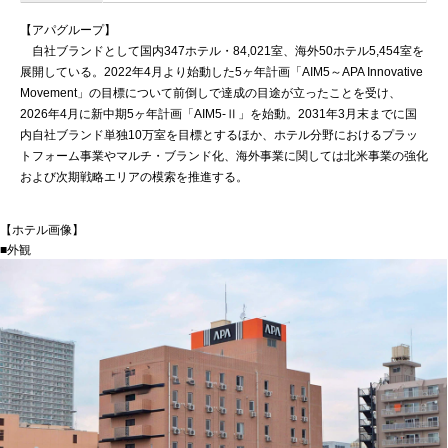
【アパグループ】
自社ブランドとして国内347ホテル・84,021室、海外50ホテル5,454室を
展開している。2022年4月より始動した5ヶ年計画「AIM5～APA Innovative
Movement」の目標について前倒しで達成の目途が立ったことを受け、
2026年4月に新中期5ヶ年計画「AIM5-Ⅱ」を始動。2031年3月末までに国
内自社ブランド単独10万室を目標とするほか、ホテル分野におけるプラッ
トフォーム事業やマルチ・ブランド化、海外事業に関しては北米事業の強化
および次期戦略エリアの模索を推進する。
【ホテル画像】
■外観