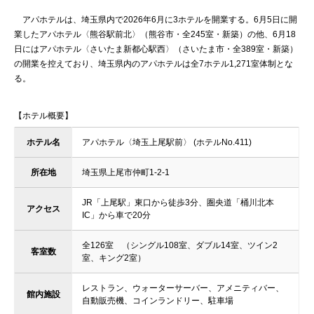
アパホテルは、埼玉県内で2026年6月に3ホテルを開業する。6月5日に開
業したアパホテル〈熊谷駅前北〉（熊谷市・全245室・新築）の他、6月18
日にはアパホテル〈さいたま新都心駅西〉（さいたま市・全389室・新築）
の開業を控えており、埼玉県内のアパホテルは全7ホテル1,271室体制とな
る。
【ホテル概要】
ホテル名
アパホテル〈埼玉上尾駅前〉 (ホテルNo.411)
所在地
埼玉県上尾市仲町1-2-1
JR「上尾駅」東口から徒歩3分、圏央道「桶川北本
アクセス
IC」から車で20分
全126室 （シングル108室、ダブル14室、ツイン2
客室数
室、キング2室）
レストラン、ウォーターサーバー、アメニティバー、
館内施設
自動販売機、コインランドリー、駐車場