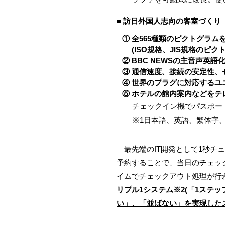
■ 訪日外国人志向の客室づくり
① 全565種類のピクトグラ
(ISO規格、JIS規格のピ
② BBC NEWSの主音声英語
③ 通信速度、接続の安定性、セ
④ 世界のプラグに対応するユニ
⑤ ホテルの館内案内などをテ
チェックイン機でパスポー
※1日本語、英語、繁体字
最先端のIT開発として1秒チ
予約することで、当日のチェッ
イムでチェックアウト処理が行
リプル1システム※2(「1ステ
い」、「並ばない」を実現した