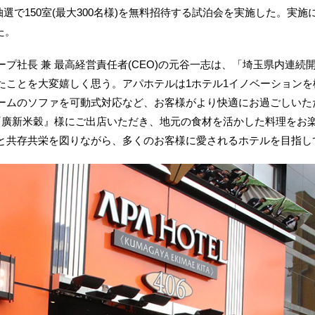
抽選で150室(最大300名様)を無料招待する試泊会を実施した。実施に
た。
社長 兼 最高経営責任者(CEO)の元谷一志は、「埼玉県内連続
たことを大変嬉しく思う。アパホテルは1ホテル1イノベーション
ームのソファを可動式対応など、お客様がより快適にお過ごしいた
『廣新米穀』様にご出店いただき、地元の食材を活かした料理をお
と共存共栄を図りながら、多くのお客様に愛されるホテルを目指し