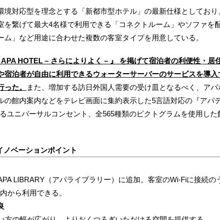
境対応型を理念とする「新都市型ホテル」の最新仕様としており
室を繋げて最大4名様で利用できる「コネクトルーム」やソファを
ーム」など用途に合わせた複数の客室タイプを用意している。
ter! APA HOTEL – さらによりよく – 』 を掲げて宿泊者の利
や宿泊者が自由に利用できるウォーターサーバーのサービスを導入
行った。
また、増加する訪日外国人需要の受け皿となるべく、アパ
ルの館内案内などをテレビ画面に集約表示した5言語対応の『アパ
応するユニバーサルコンセント、全565種類のピクトグラムを使用し
イノベーションポイント
PA LIBRARY（アパライブラリー）に追加。客室のWi-Fiに接
の案内から利用できる。
良
い方の幅が広がり、よりおくつろぎいただける空間を提供する。