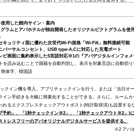
ムを使用した館内サイン・案内
クトグラムとアパホテルが独自開発したオリジナルピクトグラムを使用
化
キュリティ面に優れた次世代Wi-Fi規格「Wi-Fi6」無料接続可能
バーサルコンセント、USB type-A,Cに対応した充電ポート
レビ画面に集約表示した5言語対応※1の『アパデジタルインフォメーシ
トを読み込むことで国籍を自動判別し、表示を対象言語に自動切り
、簡体字、韓国語
ェックイン機を導入。アプリチェックインを行う、または「当日オ
クイン手続きを大幅に簡素化することができる。さらに、ルームカ
われるエクスプレスチェックアウトポスト(特許取得済)も設置する
ップ予約」、「1秒チェックイン※2」、「1秒チェックアウト※2」
ストレスフリーのアパオリジナルデジタルサービスを提供する。
※2 ア