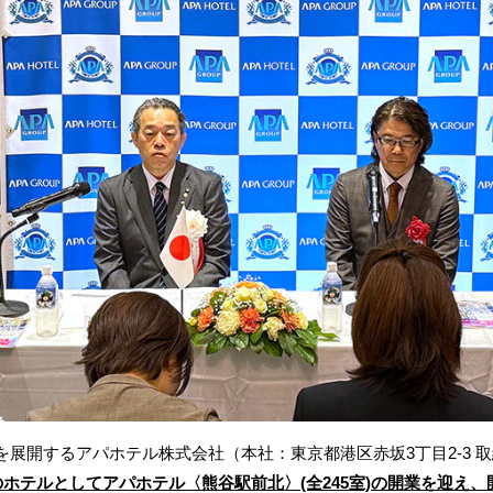
開するアパホテル株式会社（本社：東京都港区赤坂3丁目2-3 取
のホテルとして
アパホテル〈熊谷駅前北〉
(全245室)の開業を迎