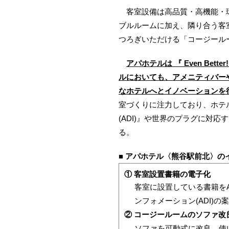
客室設備は高品質・高機能・環
ブルルームに加え、隣り合う客
つろぎいただける「コージール
アパホテルは 『 Even Bet
ルにおいても、アメニティバー
なホテルへとイノベーションを
室づくりに注力しており、ホテ
(ADI)』や世界のプラグに対
る。
■ アパホテル〈熊谷駅前北〉の
① 客室設置書籍の電子化
客室に設置している書籍をA
ンフォメーション(ADI)
② コージールームのソファ改
ソファを可動式に改良。使