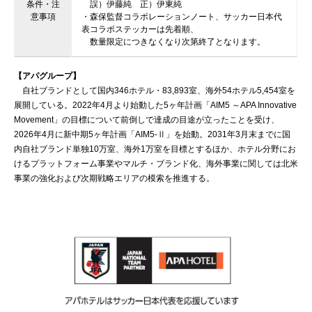
条件・注
誤）伊藤純 正）伊東純
意事項
・森保監督コラボレーションノート、サッカー日本代
表コラボステッカーは先着順、
数量限定につきなくなり次第終了となります。
【アパグループ】
自社ブランドとして国内346ホテル・83,893室、海外54ホテル5,454室を
展開している。2022年4月より始動した5ヶ年計画「AIM5 ～APA Innovative
Movement」の目標について前倒しで達成の目途が立ったことを受け、
2026年4月に新中期5ヶ年計画「AIM5-Ⅱ」を始動。2031年3月末までに国
内自社ブランド単独10万室、海外1万室を目標とするほか、ホテル分野にお
けるプラットフォーム事業やマルチ・ブランド化、海外事業に関しては北米
事業の強化および次期戦略エリアの模索を推進する。