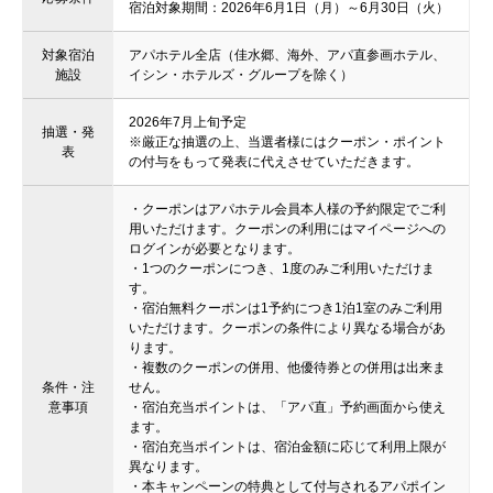
宿泊対象期間：2026年6月1日（月）～6月30日（火）
対象宿泊
アパホテル全店（佳水郷、海外、アパ直参画ホテル、
施設
イシン・ホテルズ・グループを除く）
2026年7月上旬予定
抽選・発
※厳正な抽選の上、当選者様にはクーポン・ポイント
表
の付与をもって発表に代えさせていただきます。
・クーポンはアパホテル会員本人様の予約限定でご利
用いただけます。クーポンの利用にはマイページへの
ログインが必要となります。
・1つのクーポンにつき、1度のみご利用いただけま
す。
・宿泊無料クーポンは1予約につき1泊1室のみご利用
いただけます。クーポンの条件により異なる場合があ
ります。
・複数のクーポンの併用、他優待券との併用は出来ま
条件・注
せん。
意事項
・宿泊充当ポイントは、「アパ直」予約画面から使え
ます。
・宿泊充当ポイントは、宿泊金額に応じて利用上限が
異なります。
・本キャンペーンの特典として付与されるアパポイン