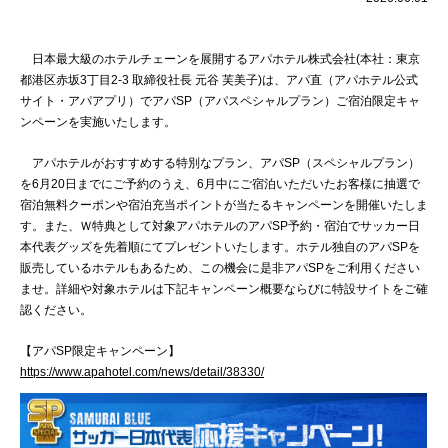
日本最大級のホテルチェーンを展開するアパホテル株式会社(本社：東京
都港区赤坂3丁目2‐3 取締役社長 元谷 芙美子)は、アパ直（アパホテル公式
サイト・アパアプリ）でアパSP（アパスペシャルプラン）ご宿泊限定キャ
ンペーンを実施いたします。
アパホテルがおすすめする特別なプラン、アパSP（スペシャルプラン）
を6月20日までにご予約のうえ、6月中にご宿泊いただいたお客様に抽選で
宿泊無料クーポンや宿泊充当ポイントが当たるキャンペーンを開催いたしま
す。また、Ｗ特典として対象アパホテルのアパSP予約・宿泊でサッカー日
本代表グッズを先着順にてプレゼントいたします。ホテル独自のアパSPを
販売しているホテルもあるため、この機会に是非アパSPをご利用ください
ませ。詳細や対象ホテルは下記キャンペーン概要ならびに特設サイトをご確
認ください。
【アパSP限定キャンペーン】
https://www.apahotel.com/news/detail/38330/