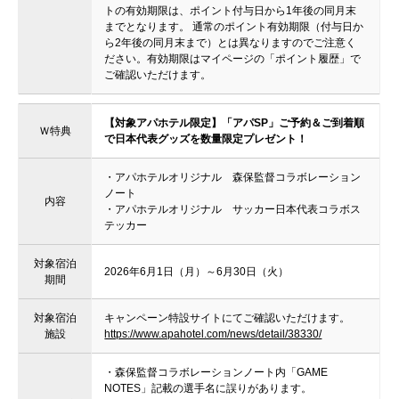
トの有効期限は、ポイント付与日から1年後の同月末
までとなります。 通常のポイント有効期限（付与日か
ら2年後の同月末まで）とは異なりますのでご注意く
ださい。有効期限はマイページの「ポイント履歴」で
ご確認いただけます。
【対象アパホテル限定】「アパSP」ご予約＆ご到着順
Ｗ特典
で日本代表グッズを数量限定プレゼント！
・アパホテルオリジナル 森保監督コラボレーション
ノート
内容
・アパホテルオリジナル サッカー日本代表コラボス
テッカー
対象宿泊
2026年6月1日（月）～6月30日（火）
期間
対象宿泊
キャンペーン特設サイトにてご確認いただけます。
施設
https://www.apahotel.com/news/detail/38330/
・森保監督コラボレーションノート内「GAME
NOTES」記載の選手名に誤りがあります。