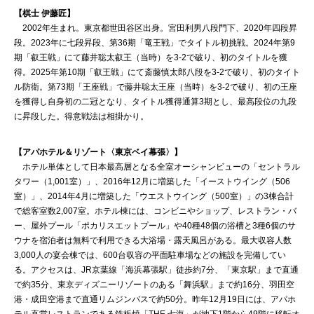
【棋士 伊藤匠】
2002年生まれ。東京都世田谷区出身。宮田利男八段門下、2020年四段昇
段。2023年に七段昇段、第36期「竜王戦」でタイトル初挑戦。2024年第9
期「叡王戦」にて藤井聡太叡王（当時）を3-2で破り、初のタイトルを獲
得。2025年第10期「叡王戦」にて斎藤慎太郎八段を3-2で破り、初のタイト
ル防衛。第73期「王座戦」で藤井聡太王座（当時）を3-2で破り、初の王座
を獲得し自身初の二冠となり、タイトル獲得通算3期とし、最高段位の九段
に昇段した。得意戦法は相掛かり。
【アパホテル＆リゾート〈東京ベイ幕張〉】
ホテル単体として日本最高層となる全室オーシャンビューの「セントラル
タワー（1,001室）」、2016年12月に増築した「イーストウイング（506
室）」、2014年4月に増築した「ウエストウイング（500室）」の3棟合計
で総客室数2,007室。ホテル棟には、コンビニやショップ、レストラン・バ
ー、屋外プール「ポカリスエットプール」や40種48個の浴槽と3種6個のサ
ウナを宿泊者は無料で利用できる大浴場・露天風呂がある。最大収容人数
3,000人の宴会棟では、600台収容の平面駐車場などの施設を完備してい
る。アクセスは、JR京葉線「海浜幕張駅」徒歩約7分、「東京駅」まで直通
で約35分、東京ディズニーリゾートのある「舞浜駅」まで約16分、羽田空
港・成田空港まで直通リムジンバスで約50分。昨年12月19日には、アパホ