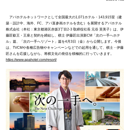
アパホテルネットワークとして全国最大の1,071ホテル・143,915室（建
築・設計中、海外、FC、アパ直参画ホテルを含む）を展開するアパホテル
株式会社（本社：東京都港区赤坂3丁目2‐3 取締役社長 元谷 芙美子）は、伊
藤匠叡王・王座と契約を締結し、棋士 伊藤匠出演新CM「次の一手へホテ
ル」篇、「次の一手へリゾート」篇を4月3日（金）から公開します。今後
は、TVCMや各種広告物やキャンペーンなどでの起用を通して、棋士・伊藤
匠さんを応援しながら、将棋文化の発信を積極的に行っていきます。
https://www.apahotel.com/resort/