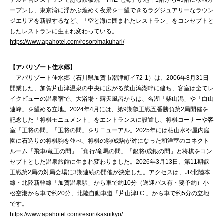
テル直営レストランである鉄板焼「THE 七海」が地下1階から49階に移転オ
ープンし、東京湾に浮かぶ煌めく夜景を一望できるラグジュアリーなラウン
ジエリアを新設するなど、「空と海に囲まれたレストラン」をコンセプトと
したレストランに生まれ変わっている。
https://www.apahotel.com/resort/makuhari/
【アパリゾート佳水郷】
アパリゾート佳水郷（石川県加賀市潮津町イ72-1）は、2006年8月31日
開業した、加賀片山津温泉の中央に広がる柴山潟湖畔に建ち、客室は全てレ
イクビューの温泉宿で、大浴場・露天風呂からは、名湖「柴山潟」や「白山
連峰」を望める立地。2024年4月には、第9期叡王戦五番勝負第2局開催を
記念した「将棋モニュメント」をエントランスに設置し、将棋コーナーや客
室「王将の間」「玉将の間」をリニューアル。2025年には枯山水や屋内庭
園に石造りの将棋駒を並べ、将棋の駒/成駒が対になった和洋室のコネクト
ルーム「飛車/竜王の間」「角行/竜馬の間」「銀将/成銀の間」と将棋をコン
セプトとした温泉旅館に生まれ変わりました。2026年3月13日、第11期叡
王戦第2局の対局会場に3期連続の開催が決定した。アクセスは、JR北陸本
線・北陸新幹線「加賀温泉駅」から車で約10分（送迎バス有・要予約）小
松空港から車で約20分、北陸自動車道「片山津I.C.」から車で約5分の立地
です。
https://www.apahotel.com/resort/kasuikyo/