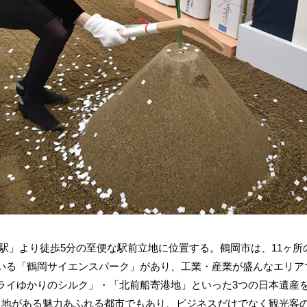
駅」より徒歩5分の至便な駅前立地に位置する。鶴岡市は、11ヶ所
いる「鶴岡サイエンスパーク」があり、工業・産業が盛んなエリア
イゆかりのシルク」・「北前船寄港地」といった3つの日本遺産
泉地がある魅力あふれる都市でもあり、ビジネスだけでなく観光客