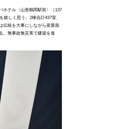
ホテル〈山形鶴岡駅前〉（137
嬉しく思う。2棟合計437室、
は伝統を大事にしながら産業面
る。無事故無災害で建築を進