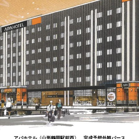
アパホテル〈山形鶴岡駅前西〉 完成予想外観パース