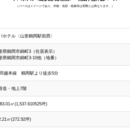
（パースはイメージであり、外観・色彩・植栽等は実際とは異なります。）
パホテル〈山形鶴岡駅前西〉
形県鶴岡市錦町3（住居表示）
形県鶴岡市錦町3-10他（地番）
R羽越本線 鶴岡駅より徒歩5分
骨造・地上7階
083.01㎡(1,537.610525坪)
2.21㎡(272.92坪)