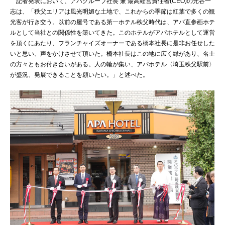
記者発表において、アパグループ社長 兼 最高経営責任者(CEO)の元谷一
志は、「秩父エリアは風光明媚な土地で、これからの季節は紅葉で多くの観
光客が行き交う。以前の屋号である第一ホテル秩父時代は、アパ直参画ホテ
ルとして当社との関係性を築いてきた。このホテルがアパホテルとして運営
を頂くにあたり、フランチャイズオーナーである橋本社長に是非お任せした
いと思い、声をかけさせて頂いた。橋本社長はこの地に広く縁があり、名士
の方々ともお付き合いがある。人の輪が集い、アパホテル〈埼玉秩父駅前〉
が盛況、発展できることを願いたい。」と述べた。