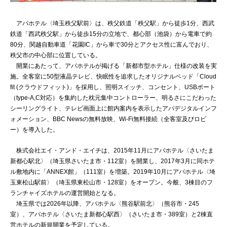
アパホテル〈埼玉秩父駅前〉は、秩父鉄道「秩父駅」から徒歩1分、西武
鉄道「西武秩父駅」から徒歩15分の立地で、都心部（池袋）から電車で約
80分、関越自動車道「花園IC」から車で30分とアクセス性に富んでおり、
秩父市の中心部に位置している。
開業にあたって、アパホテルが掲げる「新都市型ホテル」仕様の改装を実
施。全客室に50型液晶テレビ、快眠性を追求したオリジナルベッド「Cloud
fit (クラウドフィット)」を採用し、照明スイッチ、コンセント、USBポート
（type-A,C対応）を集約した枕元集中コントローラー、明るさにこだわった
シーリングライト、テレビ画面上に館内案内を表示したアパデジタルインフ
ォメーション、BBC Newsの無料放映、Wi-Fi無料接続（全客室及びロビ
ー）を導入した。
株式会社エイ・アンド・エイチは、2015年11月にアパホテル〈さいたま
新都心駅北〉（埼玉県さいたま市・112室）を開業し、2017年3月に同ホテ
ル敷地内に「ANNEX館」（111室）を増築。2019年10月にアパホテル〈埼
玉東松山駅前〉（埼玉県東松山市・128室）をオープン。今般、3棟目のフ
ランチャイズホテルの運営開始となる。
埼玉県では2026年以降、アパホテル〈熊谷駅前北〉（熊谷市・245
室）、アパホテル〈さいたま新都心駅西〉（さいたま市・389室）と2棟直
営ホテルの新規開業を予定している。