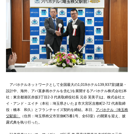
アパホテルネットワークとして全国最大の1,019ホテル139,937室(建築・
設計中、海外、アパ直参画ホテルを含む)を展開するアパホテル株式会社(本
社：東京都港区赤坂3丁目2‐3 代表取締役社長 元谷 芙美子)は、株式会社エ
イ・アンド・エイチ（本社：埼玉県さいたま市大宮区吉敷町2-72 代表取締
役：橋本 和久）とフランチャイズ契約を締結。本日、
アパホテル〈埼玉秩
父駅前〉
（住所：埼玉県秩父市宮側町5番1号、全63室）の開業を迎え、披
露式典を執り行った。