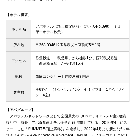
【ホテル概要】
アパホテル〈埼玉秩父駅前〉 (ホテルNo.398) （旧：
ホテル名
第一ホテル秩父）
所在地
〒368-0046 埼玉県秩父市宮側町5番1号
秩父鉄道 「秩父駅」から徒歩1分、西武秩父鉄道
アクセス
「西武秩父駅」から徒歩15分
規模
鉄筋コンクリート造陸屋根8 階建
全63室 （シングル：42室、セミダブル：17室、ツイ
客室数
ン：4室）
【アパグループ】
アパホテルネットワークとして全国最大の1,019ホテル139,937室 (建築・
設計中、海外、アパ直参画ホテルを含む)を展開している。2010年4月にス
タートした「SUMMIT 5(頂上戦略)」を継承し、2022年4月より新たな5ヶ年
計画「AIM5 ～APA Innovative Movement」を始動。アフターコロナにおけ