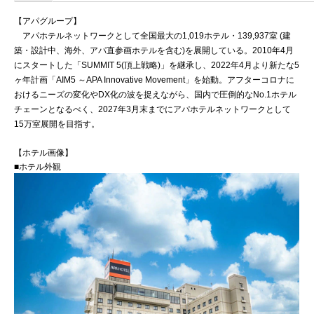
【アパグループ】
アパホテルネットワークとして全国最大の1,019ホテル・139,937室 (建
築・設計中、海外、アパ直参画ホテルを含む)を展開している。2010年4月
にスタートした「SUMMIT 5(頂上戦略)」を継承し、2022年4月より新たな5
ヶ年計画「AIM5 ～APA Innovative Movement」を始動。アフターコロナに
おけるニーズの変化やDX化の波を捉えながら、国内で圧倒的なNo.1ホテル
チェーンとなるべく、2027年3月末までにアパホテルネットワークとして
15万室展開を目指す。
【ホテル画像】
■ホテル外観