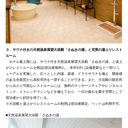
３．サウナ付きの天然温泉展望大浴殿「さぬきの湯」と充実の湯上りレスト
ルーム
ホテル最上階には、サウナ付き天然温泉展望大浴殿「さぬきの湯」と湯上
がりレストルームを附設(宿泊者無料)し、本年4月に設備更新など一部リニ
ューアルを実施した。広々とした内湯、薬湯、ドライサウナを備え、開放感
のある全面窓から高松市内を一望することができる。また、大浴殿の脱衣所
から出入り可能なレストルームには、無料のマッサージチェアやレンタルコ
ミック、ストレッチマシンなどを備えており、一日の疲れを癒す空間として
宿泊者から好評を得ている。
※大浴殿と湯上がりレストルームの利用は宿泊者限定。ペットは利用不可。
■天然温泉展望大浴殿「さぬきの湯」