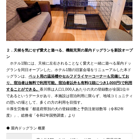
２．天候を気にせず愛犬と遊べる、機能充実の屋内ドッグランを新設オープ
ン
ホテル1階には、天候に左右されることなく愛犬と一緒に遊べる屋内ドッ
グランを同日オープンした。ホテル1階の旧宴会場をリニューアルした本ド
ッグランは、
ペット用の温浴槽やセルフドライヤーコーナーも完備してお
り、宿泊者は無料で利用可能。宿泊者以外も有料(1頭につき1,000円)で利用
することができる。
香川県は人口1,000人あたりの犬の登録数が全国1位※
であるというデータがあり、本施設は宿泊利用に限らず、地域コミュニティ
の憩いの場として、多くの方の利用を目指す。
※厚生労働省「都道府県別の犬の登録頭数と予防注射頭数等（令和2年
度）」、総務省「令和2年国勢調査」より
◆ 屋内ドッグラン 概要