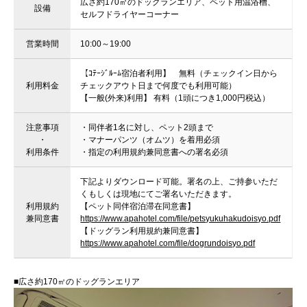
広さ約170㎡のドッグランエリア、ペット用温浴槽、
設備
セルフドライヤーコーナー
営業時間
10:00～19:00
【ｺﾃｰｼﾞﾙｰﾑ宿泊者利用】 無料（チェックイン日から
利用料金
チェックアウト日まで何度でも利用可能）
【一般(外来)利用】 有料（1頭につき1,000円税込）
注意事項
・同伴者1名に対し、ペット2頭まで
・
・マナーパンツ（オムツ）を着用必須
利用条件
・指定の利用規約兼同意書への署名必須
下記よりダウンロード可能。署名の上、ご持参いただ
くもしくは現地にてご署名いただきます。
利用規約
【ペット同伴宿泊滞在同意書】
兼同意書
https://www.apahotel.com/file/petsyukuhakudoisyo.pdf
【ドッグラン利用規約兼同意書】
https://www.apahotel.com/file/dogrundoisyo.pdf
■広さ約170㎡のドッグランエリア