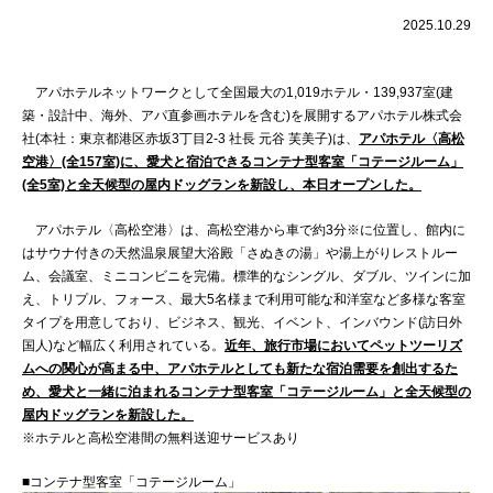
2025.10.29
アパホテルネットワークとして全国最大の1,019ホテル・139,937室(建
築・設計中、海外、アパ直参画ホテルを含む)を展開するアパホテル株式会
社(本社：東京都港区赤坂3丁目2‐3 社長 元谷 芙美子)は、
アパホテル〈高松
空港〉
(全157室)に、愛犬と宿泊できるコンテナ型客室「コテージルーム」
(全5室)と全天候型の屋内ドッグランを新設し、本日オープンした。
アパホテル〈高松空港〉は、高松空港から車で約3分※に位置し、館内に
はサウナ付きの天然温泉展望大浴殿「さぬきの湯」や湯上がりレストルー
ム、会議室、ミニコンビニを完備。標準的なシングル、ダブル、ツインに加
え、トリプル、フォース、最大5名様まで利用可能な和洋室など多様な客室
タイプを用意しており、ビジネス、観光、イベント、インバウンド(訪日外
国人)など幅広く利用されている。
近年、旅行市場においてペットツーリズ
ムへの関心が高まる中、アパホテルとしても新たな宿泊需要を創出するた
め、愛犬と一緒に泊まれるコンテナ型客室「コテージルーム」と全天候型の
屋内ドッグランを新設した。
※ホテルと高松空港間の無料送迎サービスあり
■コンテナ型客室「コテージルーム」