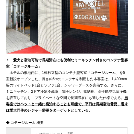
１．愛犬と宿泊可能で長期滞在にも便利なミニキッチン付きのコンテナ型客
室「コテージルーム」
ホテルの敷地内に、1棟独立型のコンテナ型客室「コテージルーム」を5
室新設オープンした。長さ約6mのコンテナを利用した本客室は、1,400mm
幅のワイドベッド1台とソファ1台、シャワーブースを完備する。さらに、
ミニキッチン、2ドア冷凍冷蔵庫、電子レンジ、収納棚、高性能空気清浄機
を設置しており、プライベートな空間で長期滞在にも適した仕様である。
当
客室ではペットと一緒に宿泊することも可能で、平日は長期宿泊需要、週末
は愛犬同伴のレジャー需要をターゲットとしている。
◆ コテージルーム 概要