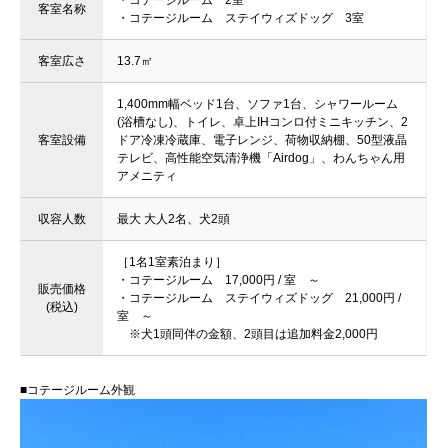
・コテージルーム 2室
客室名称
・コテージルーム ステイウィズドッグ 3室
客室広さ
13.7㎡
1,400mm幅ベッド1台、ソファ1台、シャワールーム
(浴槽なし)、トイレ、卓上IHコンロ付ミニキッチン、2
客室設備
ドア冷凍冷蔵庫、電子レンジ、荷物収納棚、50型液晶
テレビ、高性能空気清浄機「Airdog」、わんちゃん用
アメニティ
収容人数
最大 大人2名、犬2頭
［1名1室素泊まり］
・コテージルーム 17,000円 / 室 ～
販売価格
・コテージルーム ステイウィズドッグ 21,000円 /
(税込)
室 ～
※犬1頭同伴の金額、2頭目は追加料金2,000円
■コテージルーム外観