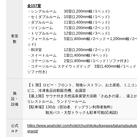
全157室
・シングルルーム 30室(1,200mm幅 / 1ベッド)
・セミダブルルーム 10室(1,200mm幅 / 1ベッド)
・ダブルルーム 11室(1,400mm幅 / 1ベッド)
・ツインルーム 71室(1,200mm幅 / 2ベッド)
・トリプルルーム 12室(1,200mm幅 / 3ベッド)
客室
・フォースルーム 5室(1,400mm幅 / 2ベッド + 1,200mm幅 / 2
数
ッド)
・和洋室 12室(1,200mm幅 / 2ベッド)
・スイートルーム 1室(1,400mm幅 / 4ベッド)
・コテージルーム 2室(1,400mm幅 / 1ベッド / ソファ付き)
・コテージルーム ステイウィズドッグ 3室(1,400mm幅 / 1ベッド 
ソファ付き)
【１ 階】ロビー・フロント、朝食レストラン、お土産処、ミニコ
ビニ、冷凍食品自動販売機、会議室
施
【最上階】サウナ付き天然温泉展望大浴殿「さぬきの湯」、湯上
設・
りレストルーム、ランドリールーム
設備
【駐車場】130台（宿泊者、ドッグラン利用者無料）
観光バス・大型トラックも駐車可能(応相談)
公式
https://www.apahotel.com/hotel/chushikoku/kagawa/takamatsukuk
ＨＰ
grand/