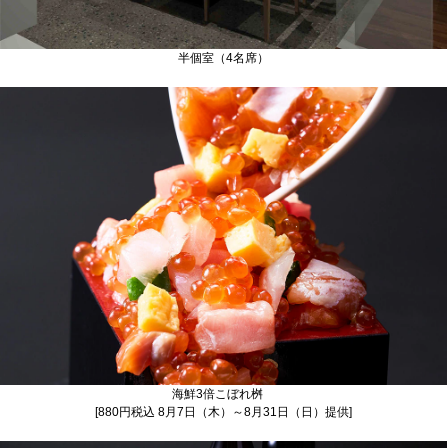
半個室（4名席）
海鮮3倍こぼれ桝
[880円税込 8月7日（木）～8月31日（日）提供]