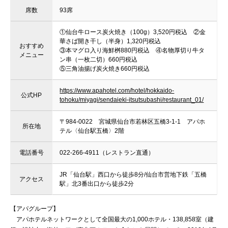
席数
93席
①仙台牛ロース炭火焼き（100g）3,520円税込 ②金
華さば開き干し（半身）1,320円税込
おすすめ
③本マグロ入り海鮮桝880円税込 ④名物厚切り牛タ
メニュー
ン串（一枚二切）660円税込
⑤三角油揚げ炭火焼き660円税込
https://www.apahotel.com/hotel/hokkaido-
公式HP
tohoku/miyagi/sendaieki-itsutsubashi/restaurant_01/
〒984-0022 宮城県仙台市若林区五橋3-1-1 アパホ
所在地
テル〈仙台駅五橋〉2階
電話番号
022-266-4911（レストラン直通）
JR「仙台駅」西口から徒歩8分/仙台市営地下鉄「五橋
アクセス
駅」北3番出口から徒歩2分
【アパグループ】
アパホテルネットワークとして全国最大の1,000ホテル・138,858室（建