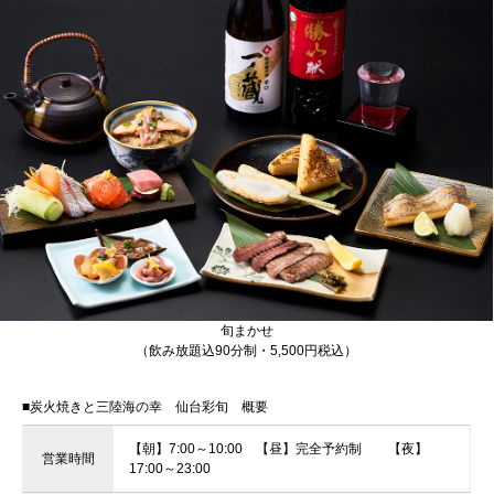
旬まかせ
（飲み放題込90分制・5,500円税込）
■炭火焼きと三陸海の幸 仙台彩旬 概要
【朝】7:00～10:00 【昼】完全予約制 【夜】
営業時間
17:00～23:00