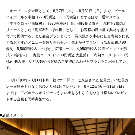
オープニング企画として、8月7日（木）～8月31日（日）まで、ビール・
ハイボールを半額（770円税込→385円税込）とするほか、通常メニュー
「本マグロ入り海鮮桝」（880円税込）を、値段据え置き・具材を3倍のボ
リュームとした「海鮮3倍こぼれ桝」として、お客様の目の前で具材を盛り
付けて提供する。また宴会プランとして、炭火焼きを中心に仙台彩旬を代表
するおすすめメニューを盛り合わせた「旬まかせプラン」（飲み放題込90
分制・5,500円税込）のほか、広瀬コース（4,950円税込 和洋ビュッフェ形
式 20名様～）、青葉コース（6,600円税込 大皿盛）、彩旬コース（8,800円
税込 個人盛）など人数やお客様のご要望に合わせたプランをご用意してい
る。
8月7日(木)～8月11日(月・祝)の5日間は、ご来店された全員にアパ社長カ
レー煎餅をもれなくおひとり様1個プレゼント、8月12日(火)～31日（日）
までは、アパホテルオリジナルうまい棒をもれなくおひとり様1本プレゼン
トする企画も同時実施する。
■店舗イメージ