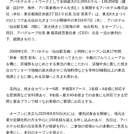
アパホテルネットワークとして全国最大の1,000ホテル・138,858室（建
築・設計中、海外、アパ直参画ホテルを含む）を展開するアパホテル株式会
社（本社：東京都港区赤坂3丁目2‐3 社長 元谷 芙美子）は、東北6大まつり
のひとつである仙台七夕まつりが開催中の本日8月7日（木）、アパホテル
〈仙台駅五橋〉2階に「炭火焼きと三陸海の幸 仙台彩旬」をオープンし、
同日、アパグループ社長 兼 最高経営責任者（CEO） 元谷 一志が参列の
下、鏡開きを行う。
2008年2月、アパホテル〈仙台駅五橋〉と同時にオープン以来17年間、
「和食・割烹 彩旬」として営業を行ってきたが、今般のフルリニューアル
を機に、宮城県をはじめとする東北の食にこだわり、店舗中央に配した焼き
台カウンターで地物の炭火焼きやご当地料理などを常時10種類以上の東北
地酒とともに愉しめる店舗へと生まれ変わる。
店内は、焼き台カウンター9席、半個室4ブース、1名様～4名様に対応す
る窓側席など全93席あり、8名様～最大40名様までの会食にも対応できる空
間と宴会プランで様々なお客様のご要望にお応えする。
オープンに先立ち2025年8月5日(火)には、優先試食会を開催し、地元企
業や近隣住民の方を中心に150名様を超える申し込みがあり、当日は、アパ
ホテル社長の元谷芙美子が挨拶を行い、ご参加の皆様からの多数のご意見も
参考にし、本日のオープンを迎えた。