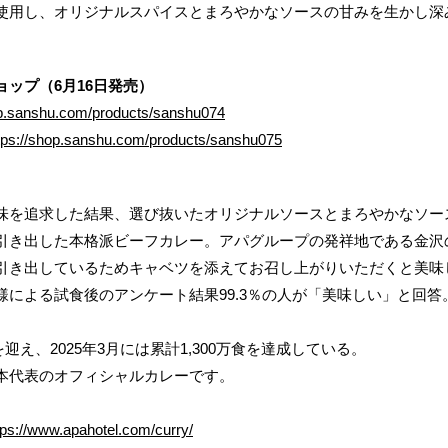
使用し、オリジナルスパイスとまろやかなソースの甘みを生かし深
ップ（6月16日発売）
op.sanshu.com/products/sanshu074
tps://shop.sanshu.com/products/sanshu075
を追求した結果、選び抜いたオリジナルソースとまろやかなソー
引き出した本格派ビーフカレー。アパグループの発祥地である金沢
き出しているためキャベツを添えてお召し上がりいただくと美味しさが
様による試食後のアンケート結果99.3％の人が「美味しい」と回
迎え、2025年3月には累計1,300万食を達成している。
本代表のオフィシャルカレーです。
tps://www.apahotel.com/curry/