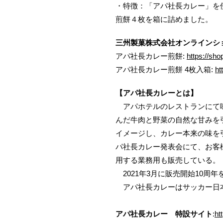
・特徴：「アパ社長カレー」を
煎餅４枚を箱に詰めました。
三州製菓株式会社オンラインショ
アパ社長カレー煎餅:
https://sh
アパ社長カレー煎餅 4枚入箱:
ht
【アパ社長カレーとは】
アパホテルのレストランにて味
んだ牛肉と野菜の自然な甘みを
イメージし、カレー本来の味を引
パ社長カレー発表会にて、お客
用する業務用も販売している。
2021年3月に販売開始10周年を
アパ社長カレーはサッカー日
アパ社長カレー 特設サイト
:
ht