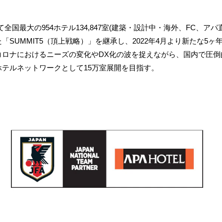
国最大の954ホテル134,847室(建築・設計中・海外、FC、ア
SUMMIT5（頂上戦略）」を継承し、2022年4月より新たな5ヶ年計画「AI
ーコロナにおけるニーズの変化やDX化の波を捉えながら、国内で圧倒的
パホテルネットワークとして15万室展開を目指す。