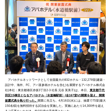
アパホテルネットワークとして全国最大の932ホテル・132,279室(建築・
設計中、海外、FC、アパ直参画ホテルを含む)を展開するアパホテル株式会
社(本社：東京都港区赤坂3丁目2‐3 社長 元谷 芙美子)は、本日、
東京都千代
田区15棟目となる
アパホテル〈水道橋駅前〉
(全167室)の開業を迎え、開業
披露式典を執り行った。
開業に先立ち、4月16日(水)には、抽選で75室(最大
150名様)を無料招待する試泊会を実施した。実施にあたり14,300件を超え
るご応募をいただき、約191倍の高倍率となった。