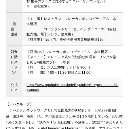
⑮ 世界のプラグに対応するユニバーサルコンセント
※一部客室除く
【１ 階】レストラン「マレーカンポンコピティアム 水
施
道橋店」
設・
コインランドリー2台、ベンダーコーナー(自動
設備
販売機、電子レンジ、製氷機）
【駐車場】4台（内、車椅子使用者専用駐車場1台）
朝食
【店 舗 名】マレーカンポンコピティアム 水道橋店
(1階
【メニュー】マレーシア式の伝統的な料理やドリンクが楽
レス
しめる4種類のプレート朝食
トラ
【料 金】大人1,300円 / 子ども 900円
ン)
【時 間】7:00～11:30(最終入店11:00)
公式
https://www.apahotel.com/hotel/syutoken/tokyo/suidobashi-
ＨＰ
ekimae/
【アパグループ】
アパホテルネットワークとして全国最大の932ホテル・132,279室 (建
築・設計中、海外、FC、アパ直参画ホテルを含む)を展開している。2010年
4月にスタートした「SUMMIT 5(頂上戦略)」を継承し、2022年4月より新た
な5ヶ年計画「AIM5 ～APA Innovative Movement」を始動。アフターコロナ