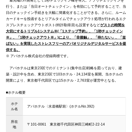
最先端のIT開発として1秒チェックイン機を導入。アプリチェックインを
行う、または「当日オートチェックイン」を有効にして予約することで、当
日のチェックイン手続きを大幅に簡素化することができる。さらに、ルーム
カードキーを投函するとリアルタイムでチェックアウト処理が行われるエク
スプレスチェックアウトポスト(特許取得済)も設置するなど
ゲストの時間を
大切にするトリプル1システム※(「1ステップ予約」、「1秒チェックイン
※」、「1秒チェックアウト※」)により、「非接触」、「待たない」、「並
ばない」を実現したストレスフリーのアパオリジナルデジタルサービスを提
供する。
※ アパホテル株式会社の登録商標です。
アパホテルは東京23区でのドミナント(集中出店)戦略を図っており、建
築・設計中を含め、東京23区で103ホテル・24,134室を展開。当ホテルの
開業により、東京都千代田区では15ホテル・2,763室が運営中となる。
■ホテル概要
ホテ
アパホテル〈水道橋駅前〉(ホテルNo.392)
ル名
所在
〒101-0061 東京都千代田区神田三崎町2-22-14
地