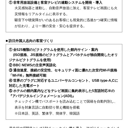
① 非常用放送設備と客室テレビの連動システムを開発・導入
火災感知器と連動し、自動音声放送に加え、客室テレビ画面にも火
災情報をリアルタイムに表示する。
騒音下や聴覚障がいのあるお客様にも視覚的に迅速かつ確実に情報
が伝わり、より一層の安全・安心を提供する。
■ 訪日外国人志向の客室づくり
① 全525種類のピクトグラムを使用した館内サイン・案内
(ISO規格、JIS規格のピクトグラムとアパホテルが独自開発したオリ
ジナルピクトグラムを使用)
② BBC NEWSの主音声英語化
③ 通信速度、接続の安定性、セキュリティ面に優れた次世代Wi-Fi規格
「Wi-Fi6」無料接続可能
④ 世界のプラグに対応するユニバーサルコンセント、USB type-A,Cに
対応した充電ポート
⑤ ホテルの館内案内などをテレビ画面に集約表示した5言語対応※の
『アパデジタルインフォメーション(ADI)』
チェックイン機でパスポートを読み込むことで国籍を自動判別し、
表示を対象言語に自動切り替え機能を搭載
※日本語、英語、繁体字、簡体字、韓国語