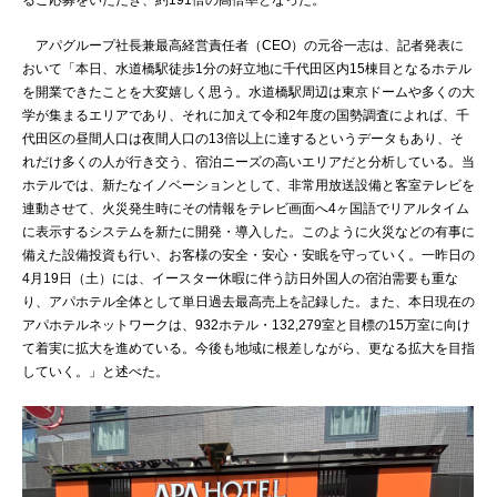
アパグループ社長兼最高経営責任者（CEO）の元谷一志は、記者発表に
おいて「本日、水道橋駅徒歩1分の好立地に千代田区内15棟目となるホテル
を開業できたことを大変嬉しく思う。水道橋駅周辺は東京ドームや多くの大
学が集まるエリアであり、それに加えて令和2年度の国勢調査によれば、千
代田区の昼間人口は夜間人口の13倍以上に達するというデータもあり、そ
れだけ多くの人が行き交う、宿泊ニーズの高いエリアだと分析している。当
ホテルでは、新たなイノベーションとして、非常用放送設備と客室テレビを
連動させて、火災発生時にその情報をテレビ画面へ4ヶ国語でリアルタイム
に表示するシステムを新たに開発・導入した。このように火災などの有事に
備えた設備投資も行い、お客様の安全・安心・安眠を守っていく。一昨日の
4月19日（土）には、イースター休暇に伴う訪日外国人の宿泊需要も重な
り、アパホテル全体として単日過去最高売上を記録した。また、本日現在の
アパホテルネットワークは、932ホテル・132,279室と目標の15万室に向け
て着実に拡大を進めている。今後も地域に根差しながら、更なる拡大を目指
していく。」と述べた。