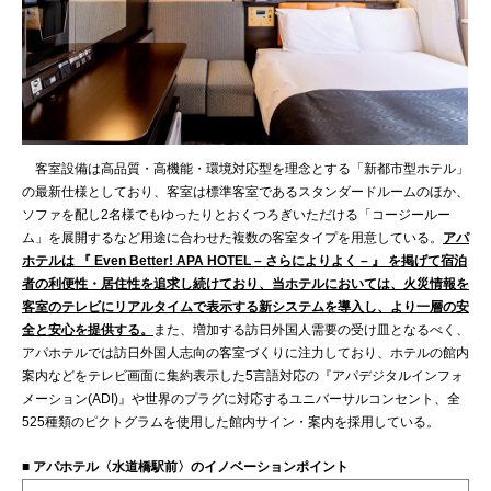
客室設備は高品質・高機能・環境対応型を理念とする「新都市型ホテル」
の最新仕様としており、客室は標準客室であるスタンダードルームのほか、
ソファを配し2名様でもゆったりとおくつろぎいただける「コージールー
ム」を展開するなど用途に合わせた複数の客室タイプを用意している。
アパ
ホテルは 『 Even Better! APA HOTEL – さらによりよく – 』 を掲げて宿泊
者の利便性・居住性を追求し続けており、当ホテルにおいては、火災情報を
客室のテレビにリアルタイムで表示する新システムを導入し、より一層の安
全と安心を提供する。
また、増加する訪日外国人需要の受け皿となるべく、
アパホテルでは訪日外国人志向の客室づくりに注力しており、ホテルの館内
案内などをテレビ画面に集約表示した5言語対応の『アパデジタルインフォ
メーション(ADI)』や世界のプラグに対応するユニバーサルコンセント、全
525種類のピクトグラムを使用した館内サイン・案内を採用している。
■ アパホテル〈水道橋駅前〉のイノベーションポイント