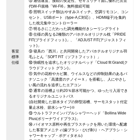
⑤ 通信速度、接続の安定性、セキュリティ面に優れた次世
代Wi-Fi規格「Wi-Fi6」無料接続可能
⑥ 照明スイッチ類(おやすみスイッチ、空調リモコン、コン
セント、USBポート（type-A,C対応）、HDMI端子)を集約
した枕元集中コントローラー
⑦ 明るさにこだわった調光機能付きシーリングライト
⑧ 仕様の異なる2種類のアパホテルオリジナル枕「PRIDE
FIT(プライドフィット)」、「ADJUST FIT(アジャストフィ
ット)」
客室
⑨ 寝具の「西川」と共同開発したアパホテルオリジナル羽
標準
毛ふとん「SOFT FIT（ソフトフィット）」
仕様
⑩ 快眠性を追求したオリジナルベッド「Cloud fit Grand(ク
ラウドフィット グラン)」
⑪ 気中の花粉やカビ菌、ウイルスなどの抑制効果のあるパ
ナソニック「高濃度のナノイーＸ」を搭載し、人にやさし
い風の流れを追求したエアコン
⑫ 通常の浴槽より約20％節水可能かつ、ゆったり入浴でき
るオリジナルユニットバス
(自社開発した節水タイプの卵型浴槽、サーモスタット付定
量止水栓、節水シャワー)※
⑬ ウルトラファインバブルシャワーヘッド「Bollina Wide
Plus(ボリーナワイドプラス)」
⑭ バイオマス原料や再生プラスチックを用いた環境へ配慮
した客室アメニティ(歯ブラシ・ひげ剃り・ヘアブラシ・シ
ャワーキャップ・ボディタオル)