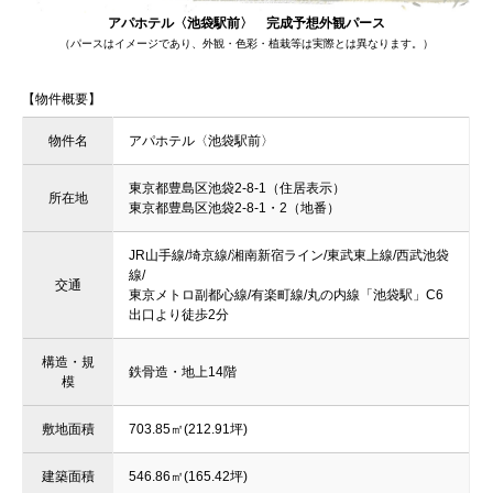
アパホテル〈池袋駅前〉 完成予想外観パース
（パースはイメージであり、外観・色彩・植栽等は実際とは異なります。）
【物件概要】
物件名
アパホテル〈池袋駅前〉
東京都豊島区池袋2-8-1（住居表示）
所在地
東京都豊島区池袋2-8-1・2（地番）
JR山手線/埼京線/湘南新宿ライン/東武東上線/西武池袋
線/
交通
東京メトロ副都心線/有楽町線/丸の内線「池袋駅」C6
出口より徒歩2分
構造・規
鉄骨造・地上14階
模
敷地面積
703.85㎡(212.91坪)
建築面積
546.86㎡(165.42坪)