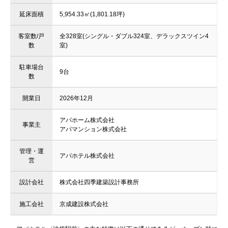
延床面積
5,954.33㎡(1,801.18坪)
客室数/戸
全328室(シングル・ダブル324室、デラックスツイン4
数
室)
駐車場台
9台
数
開業日
2026年12月
アパホーム株式会社
事業主
アパマンション株式会社
管理・運
アパホテル株式会社
営
設計会社
株式会社四季建築設計事務所
施工会社
京成建設株式会社