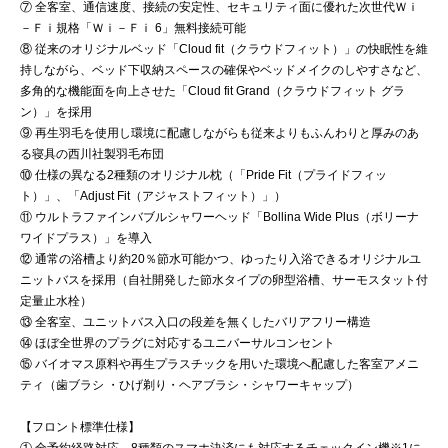
⑦ 全客室、通信速度、接続の安定性、セキュリティ面に優れた次世代Ｗｉ
－Ｆｉ規格「Ｗｉ－Ｆｉ 6」無料接続可能
⑧ 従来のオリジナルベッド「Cloud fit（クラウドフィット）」の快眠性を維
持しながら、ベッド下収納スペースの確保やベッドメイクのしやすさなど、
多角的な機能面を向上させた「Cloud fit Grand（クラウドフィット グラ
ン）」を採用
⑨ 再生羽毛を使用し環境に配慮しながらも従来よりもふんわりと厚みのあ
る寝具の西川社製羽毛布団
⑩ 仕様の異なる2種類のオリジナル枕（「Pride Fit（プライドフィッ
ト）」、「Adjust Fit（アジャストフィット）」）
⑪ ウルトラファインバブルシャワーヘッド「Bollina Wide Plus（ボリーナ
ワイドプラス）」を導入
⑫ 通常の浴槽より約20％節水可能かつ、ゆったり入浴できるオリジナルユ
ニットバスを採用（自社開発した節水タイプの卵型浴槽、サーモスタット付
定量止水栓）
⑬ 全客室、ユニットバス入口の段差を無くしたバリアフリー構造
⑭ ほぼ全世界のプラグに対応するユニバーサルコンセント
⑮ バイオマス原料や再生プラスチックを用いた環境へ配慮した客室アメニ
ティ（歯ブラシ ・ひげ剃り・ヘアブラシ・シャワーキャップ）
【フロント標準仕様】
① 全予約経路対応、8種類のスマホ決済にも対応するチェックイン機※1に