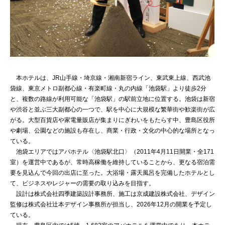
本ホテルは、JR山手線・埼京線・湘南新宿ライン、東武東上線、西武池
袋線、東京メトロ副都心線・有楽町線・丸の内線「池袋駅」より徒歩2分
と、複数の路線が利用可能な「池袋駅」の駅前立地に位置する。池袋は新宿
や渋谷と並ぶ三大副都心の一つで、駅を中心に大規模な繁華街や歓楽街が広
がる。大型百貨店や家電量販店が集まりにぎわいをもたらす中、豊島区役所
や劇場、公園などの施設も存在し、商業・行政・文化の中心的な場所となっ
ている。
池袋エリアではアパホテル〈池袋駅北口〉（2011年4月11日開業・全171
室）を運営中であるが、常時高稼働を維持していることから、更なる宿泊需
要を見込んで今回の出店に至った。大浴場・露天風呂を完備したホテルとし
て、ビジネスやレジャーの需要の取り込みを目指す。
設計は株式会社四季建築設計事務所、施工は京成建設株式会社、デザイン
監修は株式会社辻本デザイン事務所が担当し、2026年12月の開業を予定し
ている。