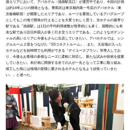
袋エリアにおいて、アパホテル〈池袋駅北口〉が運営中であり、今回の計画
は約14年ぶりの開発となる。豊島区は東京都内第一号店のアパホテル〈東
京板橋駅前〉が開業したエリアであり、ルーツを重視しているアパグループ
としてもこの地で開発が行えることを大変うれしく思う。当ホテルの最寄り
駅である「池袋駅」は1日の平均利用者数が世界的にも多く、国際的にも有
名な駅であり訪日外国人が多く行き交うエリアである。このようなポテンシ
ャルの高いエリアに今後もさらに出店していきたい。アパホテルでは、シン
グルルーム２室をつなげた『SSコネクトルーム』、また、大浴場が入った
ホテルなどを短時間でも利用ができる『デイユースプラン』等導入してお
り、今後もお客様の多様なニーズに柔軟に対応し、新たな試みや技術を提案
していきたい。本計画に関係する全ての人が一丸となって工事に取り組み、
竣工した暁には地域の皆様に愛されるホテルとなるよう頑張っていきた
い。」と述べた。