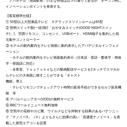
アパホテル〈池袋駅前〉の主な特徴は以下の通りであるが、オープン時に
イノベーションポイントを発表する。
【客室標準仕様】
① 50型以上大型液晶テレビ ※デラックスツインルームは65型
② 照明スイッチ類(一括消灯「おやすみスイッチ(GOOD NIGHTスイッ
チ)」)、空調リモコン、コンセント、USBポート、HDMI端子を集約した枕
元集中コントローラー
③ ホテルの館内案内をテレビ画面に集約表示したアパデジタルインフォメ
ーション
・ホテルの館内案内をテレビ画面集約表示（日本語・英語・繁体字・簡体
字・韓国語に対応）
・全客室、ＹｏｕＴｕｂｅなどの動画配信サービスを2タッチでスマホか
らテレビの大画面に映すことができる「キャスト
機能」導入
・テレビリモコンでチェックアウト時間の延長手続ができるセルフ延長機
能 等
④ アパルームシアター(VOD)の無料サービス
⑤ BBCワールドニュース無料放映
⑥ 空気中の花粉やカビ菌、ウイルスなどを抑制する効果のあるパナソニッ
ク「ナノイーX」（※）よりもさらに効果の高い「高濃度ナノイーＸ」を搭
載した新型エアコンを設置