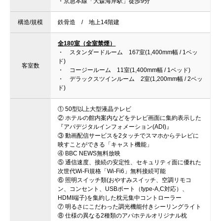
・京急本線「大森海岸駅」徒歩9分
構造/規模
鉄骨造 / 地上14階建
全180室（全室禁煙）
・ スタンダードルーム 167室(1,400mm幅 / 1ベッ
ド)
客室数
・ コージールーム 11室(1,400mm幅 / 1ベッド)
・ デラックスツインルーム 2室(1,200mm幅 / 2ベッ
ド)
① 50型以上大型液晶テレビ
② ホテルの館内案内などをテレビ画面に集約表示した
『アパデジタルインフォメーション(ADI)』
③ 動画配信サービスを2タッチでスマホからテレビに
映すことができる「キャスト機能」
④ BBC NEWS無料放映
⑤ 通信速度、接続の安定性、セキュリティ面に優れた
次世代Wi-Fi規格「Wi-Fi6」無料接続可能
⑥ 照明スイッチ類(おやすみスイッチ、空調リモコ
ン、コンセント、USBポート（type-A,C対応）、
HDMI端子)を集約した枕元集中コントローラー
⑦ 明るさにこだわった調光機能付きシーリングライト
⑧ 仕様の異なる2種類のアパホテルオリジナル枕