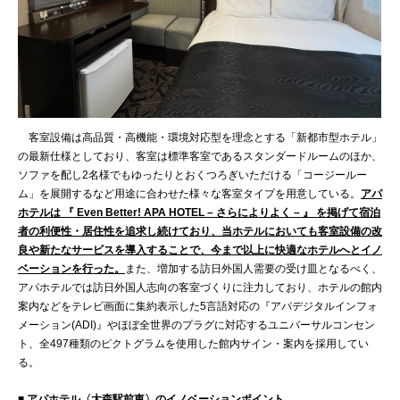
客室設備は高品質・高機能・環境対応型を理念とする「新都市型ホテル」
の最新仕様としており、客室は標準客室であるスタンダードルームのほか、
ソファを配し2名様でもゆったりとおくつろぎいただける「コージールー
ム」を展開するなど用途に合わせた様々な客室タイプを用意している。
アパ
ホテルは 『 Even Better! APA HOTEL – さらによりよく – 』 を掲げて宿泊
者の利便性・居住性を追求し続けており、当ホテルにおいても客室設備の改
良や新たなサービスを導入することで、今まで以上に快適なホテルへとイノ
ベーションを行った。
また、増加する訪日外国人需要の受け皿となるべく、
アパホテルでは訪日外国人志向の客室づくりに注力しており、ホテルの館内
案内などをテレビ画面に集約表示した5言語対応の『アパデジタルインフォ
メーション(ADI)』やほぼ全世界のプラグに対応するユニバーサルコンセン
ト、全497種類のピクトグラムを使用した館内サイン・案内を採用してい
る。
■ アパホテル〈大森駅前東〉のイノベーションポイント