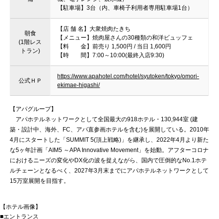
【駐車場】3台（内、車椅子利用者専用駐車場1台）
【店 舗 名】大衆焼肉たきち
朝食
【メニュー】焼肉屋さんの30種類の和洋ビュッフェ
(1階レス
【料 金】前売り 1,500円 / 当日 1,600円
トラン)
【時 間】7:00～10:00(最終入店9:30)
https://www.apahotel.com/hotel/syutoken/tokyo/omori-
公式ＨＰ
ekimae-higashi/
【アパグループ】
アパホテルネットワークとして全国最大の918ホテル・130,944室 (建
築・設計中、海外、FC、アパ直参画ホテルを含む)を展開している。2010年
4月にスタートした「SUMMIT 5(頂上戦略)」を継承し、2022年4月より新た
な5ヶ年計画「AIM5 ～APA Innovative Movement」を始動。アフターコロナ
におけるニーズの変化やDX化の波を捉えながら、国内で圧倒的なNo.1ホテ
ルチェーンとなるべく、2027年3月末までにアパホテルネットワークとして
15万室展開を目指す。
【ホテル画像】
■エントランス