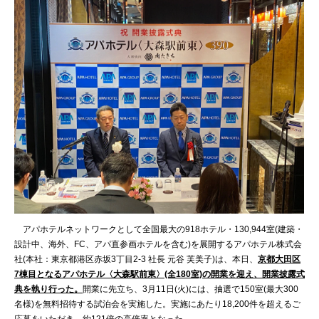
アパホテルネットワークとして全国最大の918ホテル・130,944室(建築・
設計中、海外、FC、アパ直参画ホテルを含む)を展開するアパホテル株式会
社(本社：東京都港区赤坂3丁目2‐3 社長 元谷 芙美子)は、本日、
京都大田区
7棟目となる
アパホテル〈大森駅前東〉
(全180室)の開業を迎え、開業披露式
典を執り行った。
開業に先立ち、3月11日(火)には、抽選で150室(最大300
名様)を無料招待する試泊会を実施した。実施にあたり18,200件を超えるご
応募をいただき、約121倍の高倍率となった。