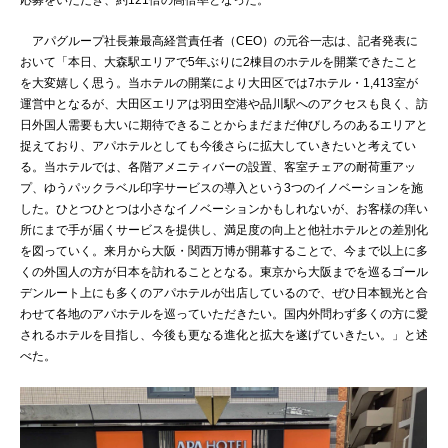
アパグループ社長兼最高経営責任者（CEO）の元谷一志は、記者発表に
おいて「本日、大森駅エリアで5年ぶりに2棟目のホテルを開業できたこと
を大変嬉しく思う。当ホテルの開業により大田区では7ホテル・1,413室が
運営中となるが、大田区エリアは羽田空港や品川駅へのアクセスも良く、訪
日外国人需要も大いに期待できることからまだまだ伸びしろのあるエリアと
捉えており、アパホテルとしても今後さらに拡大していきたいと考えてい
る。当ホテルでは、各階アメニティバーの設置、客室チェアの耐荷重アッ
プ、ゆうパックラベル印字サービスの導入という3つのイノベーションを施
した。ひとつひとつは小さなイノベーションかもしれないが、お客様の痒い
所にまで手が届くサービスを提供し、満足度の向上と他社ホテルとの差別化
を図っていく。来月から大阪・関西万博が開幕することで、今まで以上に多
くの外国人の方が日本を訪れることとなる。東京から大阪までを巡るゴール
デンルート上にも多くのアパホテルが出店しているので、ぜひ日本観光と合
わせて各地のアパホテルを巡っていただきたい。国内外問わず多くの方に愛
されるホテルを目指し、今後も更なる進化と拡大を遂げていきたい。」と述
べた。