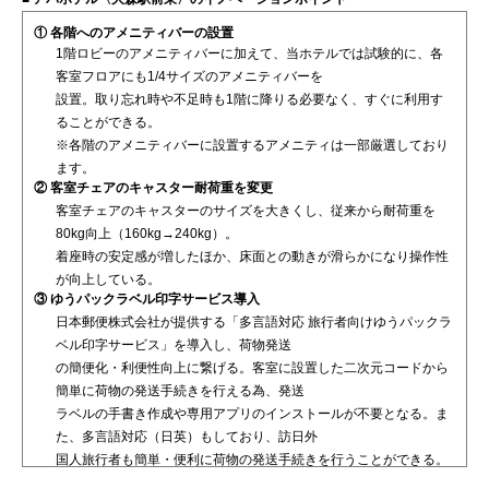
① 各階へのアメニティバーの設置
1階ロビーのアメニティバーに加えて、当ホテルでは試験的に、各
客室フロアにも1/4サイズのアメニティバーを
設置。取り忘れ時や不足時も1階に降りる必要なく、すぐに利用す
ることができる。
※各階のアメニティバーに設置するアメニティは一部厳選しており
ます。
② 客室チェアのキャスター耐荷重を変更
客室チェアのキャスターのサイズを大きくし、従来から耐荷重を
80kg向上（160kg→240kg）。
着座時の安定感が増したほか、床面との動きが滑らかになり操作性
が向上している。
③ ゆうパックラベル印字サービス導入
日本郵便株式会社が提供する「多言語対応 旅行者向けゆうパックラ
ベル印字サービス」を導入し、荷物発送
の簡便化・利便性向上に繋げる。客室に設置した二次元コードから
簡単に荷物の発送手続きを行える為、発送
ラベルの手書き作成や専用アプリのインストールが不要となる。ま
た、多言語対応（日英）もしており、訪日外
国人旅行者も簡単・便利に荷物の発送手続きを行うことができる。