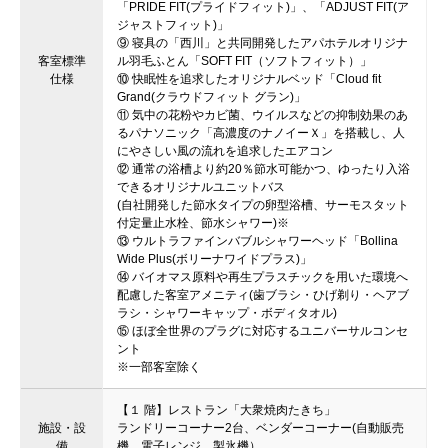
「PRIDE FIT(プライドフィット)」、「ADJUST FIT(ア
ジャストフィット)」
⑨ 寝具の「西川」と共同開発したアパホテルオリジナ
客室標準
ル羽毛ふとん「SOFT FIT（ソフトフィット）」
仕様
⑩ 快眠性を追求したオリジナルベッド「Cloud fit
Grand(クラウドフィット グラン)」
⑪ 気中の花粉やカビ菌、ウイルスなどの抑制効果のあ
るパナソニック「高濃度のナノイーＸ」を搭載し、人
にやさしい風の流れを追求したエアコン
⑫ 通常の浴槽より約20％節水可能かつ、ゆったり入浴
できるオリジナルユニットバス
(自社開発した節水タイプの卵型浴槽、サーモスタット
付定量止水栓、節水シャワー)※
⑬ ウルトラファインバブルシャワーヘッド「Bollina
Wide Plus(ボリーナワイドプラス)」
⑭ バイオマス原料や再生プラスチックを用いた環境へ
配慮した客室アメニティ(歯ブラシ・ひげ剃り・ヘアブ
ラシ・シャワーキャップ・ボディタオル)
⑮ ほぼ全世界のプラグに対応するユニバーサルコンセ
ント
※一部客室除く
【１ 階】レストラン「大衆焼肉たきち」
施設・設
ランドリーコーナー2台、ベンダーコーナー(自動販売
備
機、電子レンジ、製氷機）