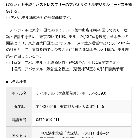
ばない」を実現したストレスフリーのアパオリジナルデジタルサービスを提
供する。
※ アパホテル株式会社の登録商標です。
アパホテルは東京23区でのドミナント(集中出店)戦略を図っており、建
築・設計中を含め、東京23区で103ホテル・24,134室を展開。当ホテルの
開業により、東京都大田区では7ホテル・1,413室が運営中となる。2025年
の計画として、東京都内では今後さらに1棟の新築ホテルと1棟のホテル増
築を計画している※。
※【新築】アパホテル〈水道橋駅前〉(全167室、4月21日開業予定)
【増築】アパホテル〈渋谷道玄坂上〉(増築棟74室を4月3日開業予定)
■ホテル概要
ホテル名
アパホテル〈大森駅前東〉(ホテルNo.390)
所在地
〒143-0016 東京都大田区大森北1-16-5
電話番号
0570-019-111
・JR京浜東北線「大森駅」（東口）徒歩4分
アクセス