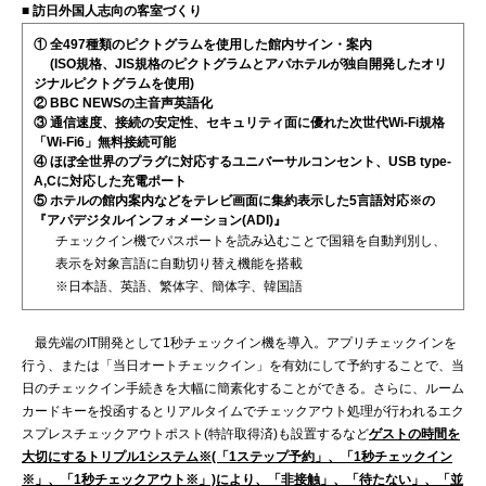
■ 訪日外国人志向の客室づくり
① 全497種類のピクトグラムを使用した館内サイン・案内
(ISO規格、JIS規格のピクトグラムとアパホテルが独自開発したオリ
ジナルピクトグラムを使用)
② BBC NEWSの主音声英語化
③ 通信速度、接続の安定性、セキュリティ面に優れた次世代Wi-Fi規格
「Wi-Fi6」無料接続可能
④ ほぼ全世界のプラグに対応するユニバーサルコンセント、USB type-
A,Cに対応した充電ポート
⑤ ホテルの館内案内などをテレビ画面に集約表示した5言語対応※の
『アパデジタルインフォメーション(ADI)』
チェックイン機でパスポートを読み込むことで国籍を自動判別し、
表示を対象言語に自動切り替え機能を搭載
※日本語、英語、繁体字、簡体字、韓国語
最先端のIT開発として1秒チェックイン機を導入。アプリチェックインを
行う、または「当日オートチェックイン」を有効にして予約することで、当
日のチェックイン手続きを大幅に簡素化することができる。さらに、ルーム
カードキーを投函するとリアルタイムでチェックアウト処理が行われるエク
スプレスチェックアウトポスト(特許取得済)も設置するなど
ゲストの時間を
大切にするトリプル1システム※(「1ステップ予約」、「1秒チェックイン
※」、「1秒チェックアウト※」)により、「非接触」、「待たない」、「並