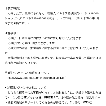
【参加特典】
応募した方、全員にもれなく「枕購入30％オフ特別販売ページ（Yahoo!
ショッピング アパホテルYahoo!店限定）」へご招待。（購入は2025年3月
末まで可能です。）
注意事項：
・応募は、日本国内にお住まいの方に限らせていただきます。
・応募はおひとり様1回までとなります。
・応募受付の確認、抽選結果に関するお問い合わせはお受けいたしかねま
す。
・当選の権利はご本人様のみ有効です。転売等の行為が発覚した場合には当
選権利が無効になります。
第1回アパホテル枕総選挙は
こちら
〈https://www.apahotel.com/news/detail/38138/〉
■２種類のアパホテル枕について
どちらも宿泊中のお客様がぐっすりと眠れるように、快適さを追求した枕
です。1つ目の3Dメッシュ枕「PRIDE FIT」は体圧分散に優れ、首元サポー
ト機能で快眠をサポートしてくれるのが特徴です。2つ目の４WAY枕