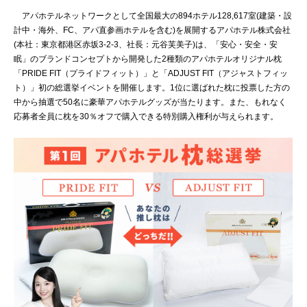
アパホテルネットワークとして全国最大の894ホテル128,617室(建築・設
計中・海外、FC、アパ直参画ホテルを含む)を展開するアパホテル株式会社
(本社：東京都港区赤坂3-2-3、社長：元谷芙美子)は、「安心・安全・安
眠」のブランドコンセプトから開発した2種類のアパホテルオリジナル枕
「PRIDE FIT（プライドフィット）」と「ADJUST FIT（アジャストフィッ
ト）」初の総選挙イベントを開催します。1位に選ばれた枕に投票した方の
中から抽選で50名に豪華アパホテルグッズが当たります。また、もれなく
応募者全員に枕を30％オフで購入できる特別購入権利が与えられます。