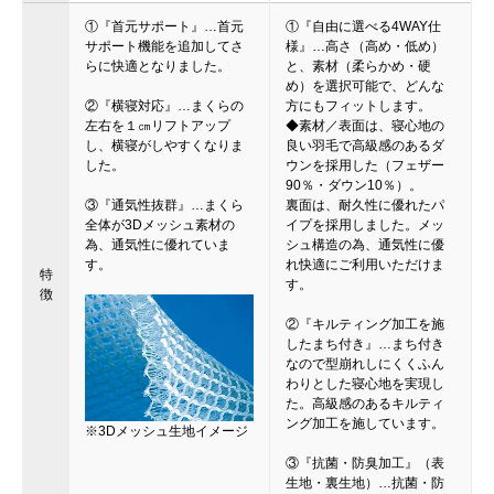
①『首元サポート』…首元
①『自由に選べる4WAY仕
サポート機能を追加してさ
様』…高さ（高め・低め）
らに快適となりました。
と、素材（柔らかめ・硬
め）を選択可能で、どんな
②『横寝対応』…まくらの
方にもフィットします。
左右を１㎝リフトアップ
◆素材／表面は、寝心地の
し、横寝がしやすくなりま
良い羽毛で高級感のあるダ
した。
ウンを採用した（フェザー
90％・ダウン10％）。
③『通気性抜群』…まくら
裏面は、耐久性に優れたパ
全体が3Dメッシュ素材の
イプを採用しました。メッ
為、通気性に優れていま
シュ構造の為、通気性に優
す。
れ快適にご利用いただけま
特
す。
徴
②『キルティング加工を施
したまち付き』…まち付き
なので型崩れしにくくふん
わりとした寝心地を実現し
た。高級感のあるキルティ
ング加工を施しています。
※3Dメッシュ生地イメージ
③『抗菌・防臭加工』（表
生地・裏生地）…抗菌・防