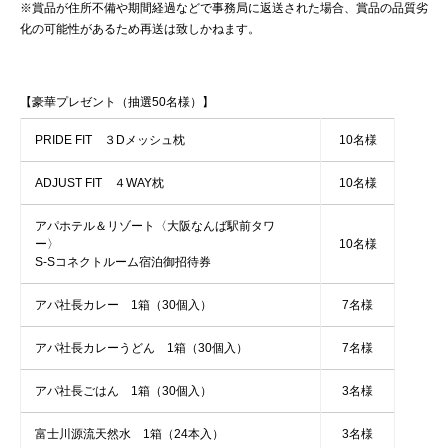
※賞品が住所不備や期間経過などで事務局に返送された場合、賞品の品質劣
化の可能性があるため再送は致しかねます。
【豪華プレゼント（抽選50名様）】
PRIDE FIT ３Dメッシュ枕
10名様
ADJUST FIT ４WAY枕
10名様
アパホテル＆リゾート〈大阪なんば駅前タワ
ー〉
10名様
S-Sコネクトルーム宿泊御招待券
アパ社長カレー 1箱（30個入）
7名様
アパ社長カレーうどん 1箱（30個入）
7名様
アパ社長ごはん 1箱（30個入）
3名様
富士川源流天然水 1箱（24本入）
3名様