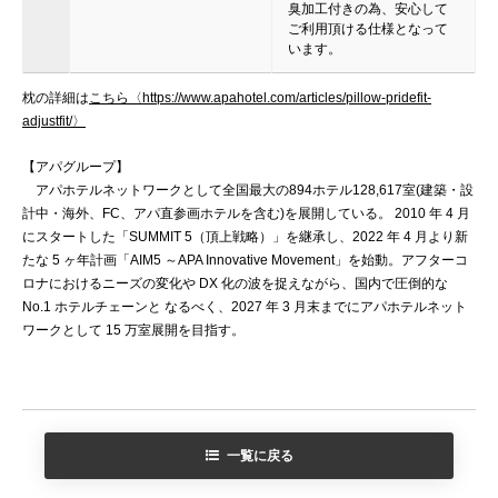
臭加工付きの為、安心して
ご利用頂ける仕様となって
います。
枕の詳細は
こちら〈https://www.apahotel.com/articles/pillow-pridefit-
adjustfit/〉
【アパグループ】
アパホテルネットワークとして全国最大の894ホテル128,617室(建築・設
計中・海外、FC、アパ直参画ホテルを含む)を展開している。 2010 年 4 月
にスタートした「SUMMIT 5（頂上戦略）」を継承し、2022 年 4 月より新
たな 5 ヶ年計画「AIM5 ～APA Innovative Movement」を始動。アフターコ
ロナにおけるニーズの変化や DX 化の波を捉えながら、国内で圧倒的な
No.1 ホテルチェーンと なるべく、2027 年 3 月末までにアパホテルネット
ワークとして 15 万室展開を目指す。
一覧に戻る