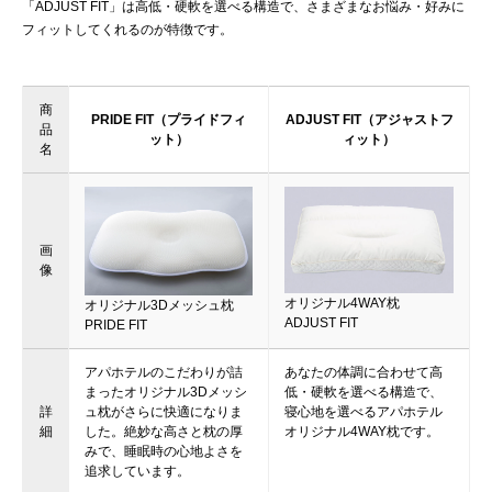
「ADJUST FIT」は高低・硬軟を選べる構造で、さまざまなお悩み・好みに
フィットしてくれるのが特徴です。
商
PRIDE FIT（プライドフィ
ADJUST FIT（アジャストフ
品
ット）
ィット）
名
画
像
オリジナル4WAY枕
オリジナル3Dメッシュ枕
ADJUST FIT
PRIDE FIT
アパホテルのこだわりが詰
あなたの体調に合わせて高
まったオリジナル3Dメッシ
低・硬軟を選べる構造で、
詳
ュ枕がさらに快適になりま
寝心地を選べるアパホテル
細
した。絶妙な高さと枕の厚
オリジナル4WAY枕です。
みで、睡眠時の心地よさを
追求しています。