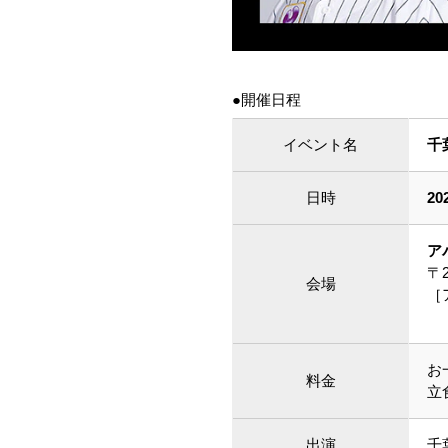
●開催日程
イベント名
千
日時
2
ア
〒2
会場
［
（
お
料金
立
出演
千