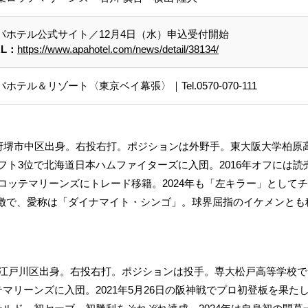
パホテル公式サイト／12月4日（水）申込受付開始
RL：
https://www.apahotel.com/news/detail/38134/
パホテル＆リゾート〈東京ベイ幕張〉｜Tel.0570-070-111
大阪府堺市中区出身。右投右打。ポジションは外野手。東大阪大学柏原
ラフト3位で北海道日本ハムファイターズに入団。2016年オフには
葉ロッテマリーンズにトレード移籍。2024年も「左キラー」として
徴で、愛称は「ダイナマイト・シンゴ」。球界屈指のイケメンとも
】
京都江戸川区出身。右投右打。ポジションは投手。専大松戸高等学校で
テマリーンズに入団。2021年5月26日の阪神戦でプロ初登板を果た