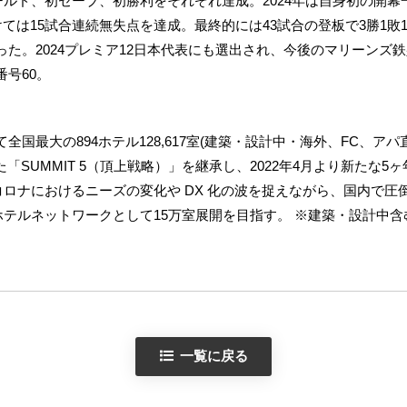
ホールド、初セーブ、初勝利をそれぞれ達成。2024年は自身初の開幕
ては15試合連続無失点を達成。最終的には43試合の登板で3勝1敗18
た。2024プレミア12日本代表にも選出され、今後のマリーンズ
号60。
国最大の894ホテル128,617室(建築・設計中・海外、FC、ア
SUMMIT 5（頂上戦略）」を継承し、2022年4月より新たな5ヶ年計画「A
ーコロナにおけるニーズの変化や DX 化の波を捉えながら、国内で圧
パホテルネットワークとして15万室展開を目指す。 ※建築・設計中含
一覧に戻る