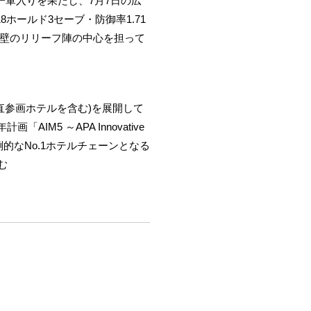
一軍入りを果たし、7月7日の広
ホールド3セーブ・防御率1.71
鉄壁のリリーフ陣の中心を担って
パ直参画ホテルを含む)を展開して
IM5 ～APA Innovative
倒的なNo.1ホテルチェーンとなる
む