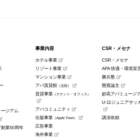
事業内容
CSR・メセナ
ホテル事業
CSR・メセナ
E
リゾート事業
APA 快適・環境宣
マンション事業
勝兵塾
ー
アパ賃貸館
懸賞論文
（北陸）
賃貸事業
妙高アパミュージ
（テナント・オフィス）
U-11ジュニアサッ
アパコミュニティ
ュージアム
出版事業
講演依頼
（Apple Town）
広告事業
創業50周年
海外事業