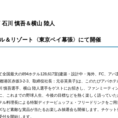
石川 慎吾＆横山 陸人
ホテル＆リゾート〈東京ベイ幕張〉にて開催
国最大の894ホテル128,617室(建築・設計中・海外、FC、ア
都港区赤坂3-2-3、取締役社長：元谷芙美子)は、このたびアパホ
川 慎吾選手、横山 陸人選手をゲストにお招きし、ファンミーティ
、これまでの野球人生、今後の目標などを熱く楽しく語っていた
テル料理長による特製ディナービュッフェ・フリードリンクをご用
など素敵な賞品が当たるお楽しみ抽選会も開催します。チケット発売
受付を開始します。