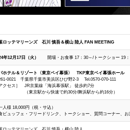
葉ロッテマリーンズ 石川 慎吾＆横山 陸人 FAN MEETING
024年12月17日（火）
開場・お食事 17：30～/トークショー 19：
パホテル＆リゾート〈東京ベイ幕張〉 TKP東京ベイ幕張ホール
61-0021 千葉県千葉市美浜区ひび野2-3 Tel.0570-070-111
アクセス］ JR京葉線「海浜幕張駅」 徒歩約7分
東京駅から快速で約30分/舞浜駅から約16分）
一人様 18,000円（税・サ込）
食ビュッフェ・フリードリンク、トークショー、質問コーナー、お
葉ロッテマリーンズ 石川 慎吾・横山 陸人