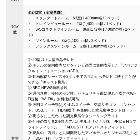
全242室（全室禁煙）
・ スタンダードルーム 63室(1,400mm幅 / 1ベッド)
・ トレインビュールーム 2室(1,400mm幅 / 1ベッド)
客室
・ S-Sコネクトツインルーム 86組172室(1,400mm幅 / 2ベッ
数
ド)
・ ツインルーム 3室(1,100mm幅 / 2ベッド)
・ デラックスツインルーム 2室(1,100mm幅 / 2ベッド)
① 50型以上大型液晶テレビ
② ホテルの館内案内などをテレビ画面に集約表示した『アパデジ
タルインフォメーション(ADI)』
③ 動画配信サービスを2タッチでスマホからテレビに映すことが
できる「キャスト機能」
④ BBC NEWS無料放映
⑤ 通信速度、接続の安定性、セキュリティ面に優れた次世代Wi-
Fi規格「Wi-Fi6」無料接続可能
⑥ 照明スイッチ類(おやすみスイッチ、空調リモコン、コンセン
ト、USBポート、HDMI端子)を集約した枕元集中コントローラー
⑦ 明るさにこだわった調光機能付きシーリングライト
⑧ 仕様の異なる2種類のアパホテルオリジナル枕「PRIDE FIT(プ
ライドフィット)」、「ADJUST FIT(アジャストフィット)」
⑨ 寝具の「西川」と共同開発したアパホテルオリジナル羽毛ふと
客室
ん「SOFT FIT（ソフトフィット）」