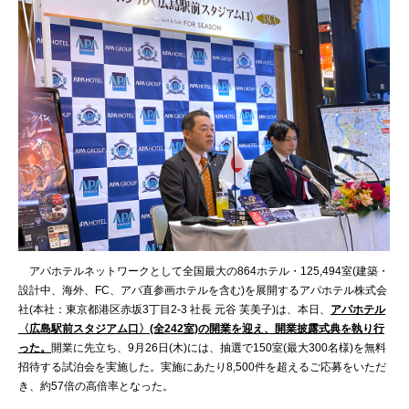
アパホテルネットワークとして全国最大の864ホテル・125,494室(建築・
設計中、海外、FC、アパ直参画ホテルを含む)を展開するアパホテル株式会
社(本社：東京都港区赤坂3丁目2‐3 社長 元谷 芙美子)は、本日、
アパホテル
〈広島駅前スタジアム口〉
(全242室)の開業を迎え、開業披露式典を執り行
った。
開業に先立ち、9月26日(木)には、抽選で150室(最大300名様)を無料
招待する試泊会を実施した。実施にあたり8,500件を超えるご応募をいただ
き、約57倍の高倍率となった。