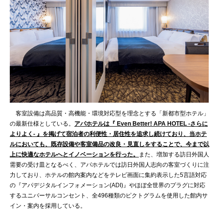
客室設備は高品質・高機能・環境対応型を理念とする「新都市型ホテル」
の最新仕様としている。
アパホテルは『 Even Better! APA HOTEL -さらに
よりよく- 』を掲げて宿泊者の利便性・居住性を追求し続けており、当ホテ
ルにおいても、既存設備や客室備品の改良・見直しをすることで、今まで以
上に快適なホテルへとイノベーションを行った。
また、増加する訪日外国人
需要の受け皿となるべく、アパホテルでは訪日外国人志向の客室づくりに注
力しており、ホテルの館内案内などをテレビ画面に集約表示した5言語対応
の『アパデジタルインフォメーション(ADI)』やほぼ全世界のプラグに対応
するユニバーサルコンセント、全496種類のピクトグラムを使用した館内サ
イン・案内を採用している。