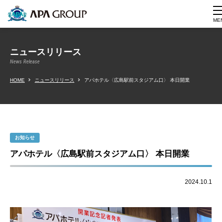
ME
ニュースリリース
News Release
HOME
ニュースリリース
アパホテル〈広島駅前スタジアム口〉 本日開業
お知らせ
アパホテル〈広島駅前スタジアム口〉 本日開業
2024.10.1