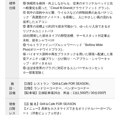
標準
⑩ 快眠性を維持・向上しながらも、従来のオリジナルベッドと比
仕様
べ軽量化を図った「Cloud fit Grand(クラウドフィット グラン)」
⑪ 気中の花粉やカビ菌、ウイルスなどの抑制効果のあるパナソニ
ック「高濃度のナノイーＸ」を搭載し、人にやさしい風の流れを
追求したエアコン
⑫ 通常の浴槽より約20％節水可能かつ、ゆったり入浴できるオ
リジナルユニットバス
(自社開発した節水タイプの卵型浴槽、サーモスタット付定量止
水栓、節水シャワー)※
⑬ ウルトラファインバブルシャワーヘッド「Bollina Wide
Plus(ボリーナワイドプラス)」
⑭ バイオマス原料や再生プラスチックを用いた環境へ配慮した客
室アメニティ(歯ブラシ・ひげ剃り・ヘアブラシ・シャワーキャ
ップ・ボディタオル)
⑮ ほぼ全世界のプラグに対応するユニバーサルコンセント
※一部客室除く
施
【1階】レストラン「Grill＆Cafe FOR SEASON」
設・
【2階】ランドリーコーナー、ベンダーコーナー
設備
【駐車場】立体駐車場26台 料金：1泊1,500円 / 30分200円
朝食
【店 舗 名】Grill＆Cafe FOR SEASON
(1階
【メニュー】具材をカスタマイズできるオリジナルバーガープレ
レス
ート（洋食ビュッフェ付き）