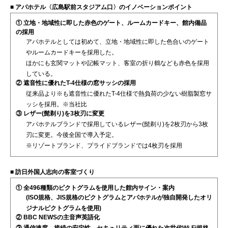
■ アパホテル〈広島駅前スタジアム口〉のイノベーションポイント
① 立地・地域性に即した赤色のゲート、ルームカードキー、館内備品
の採用
アパホテルとしては初めて、立地・地域性に即した色合いのゲート
やルームカードキーを採用した。
ほかにも玄関マットや記帳マット、客室の折り鶴なども赤色を採用
している。
② 遮音性に優れたT-4仕様の窓サッシの採用
従来品より※も遮音性に優れたT-4仕様で熱負荷の少ない樹脂製窓サ
ッシを採用。※当社比
③ レザー(髭剃り)を3枚刃に変更
アパホテルブランドで採用しているレザー(髭剃り)を2枚刃から3枚
刃に変更。今後全国で導入予定。
※リゾートブランド、プライドブランドでは4枚刃を採用
■ 訪日外国人志向の客室づくり
① 全496種類のピクトグラムを使用した館内サイン・案内
(ISO規格、JIS規格のピクトグラムとアパホテルが独自開発したオリ
ジナルピクトグラムを使用)
② BBC NEWSの主音声英語化
③ 通信速度、接続の安定性、セキュリティ面に優れた次世代Wi-Fi規格