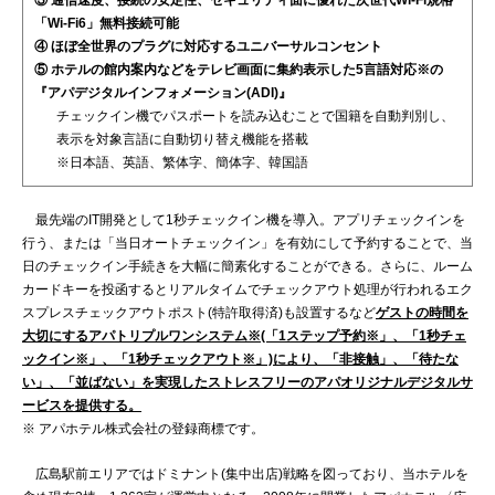
「Wi-Fi6」無料接続可能
④ ほぼ全世界のプラグに対応するユニバーサルコンセント
⑤ ホテルの館内案内などをテレビ画面に集約表示した5言語対応※の
『アパデジタルインフォメーション(ADI)』
チェックイン機でパスポートを読み込むことで国籍を自動判別し、
表示を対象言語に自動切り替え機能を搭載
※日本語、英語、繁体字、簡体字、韓国語
最先端のIT開発として1秒チェックイン機を導入。アプリチェックインを
行う、または「当日オートチェックイン」を有効にして予約することで、当
日のチェックイン手続きを大幅に簡素化することができる。さらに、ルーム
カードキーを投函するとリアルタイムでチェックアウト処理が行われるエク
スプレスチェックアウトポスト(特許取得済)も設置するなど
ゲストの時間を
大切にするアパトリプルワンシステム※(「1ステップ予約※」、「1秒チェ
ックイン※」、「1秒チェックアウト※」)により、「非接触」、「待たな
い」、「並ばない」を実現したストレスフリーのアパオリジナルデジタルサ
ービスを提供する。
※ アパホテル株式会社の登録商標です。
広島駅前エリアではドミナント(集中出店)戦略を図っており、当ホテルを