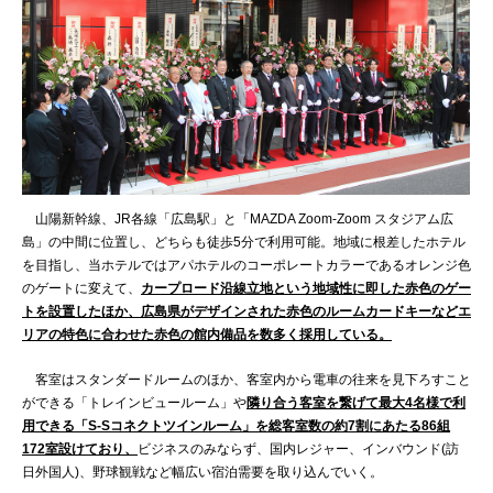
山陽新幹線、JR各線「広島駅」と「MAZDA Zoom-Zoom スタジアム広
島」の中間に位置し、どちらも徒歩5分で利用可能。地域に根差したホテル
を目指し、当ホテルではアパホテルのコーポレートカラーであるオレンジ色
のゲートに変えて、
カープロード沿線立地という地域性に即した赤色のゲー
トを設置したほか、広島県がデザインされた赤色のルームカードキーなどエ
リアの特色に合わせた赤色の館内備品を数多く採用している。
客室はスタンダードルームのほか、客室内から電車の往来を見下ろすこと
ができる「トレインビュールーム」や
隣り合う客室を繋げて最大4名様で利
用できる「S-Sコネクトツインルーム」を総客室数の約7割にあたる86組
172室設けており、
ビジネスのみならず、国内レジャー、インバウンド(訪
日外国人)、野球観戦など幅広い宿泊需要を取り込んでいく。