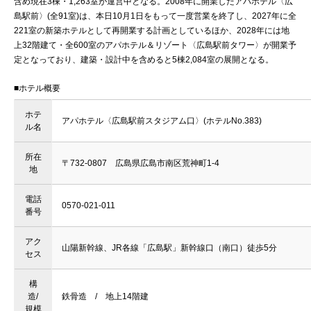
含め現在3棟・1,263室が運営中となる。2008年に開業したアパホテル〈広
島駅前〉(全91室)は、本日10月1日をもって一度営業を終了し、2027年に全
221室の新築ホテルとして再開業する計画としているほか、2028年には地
上32階建て・全600室のアパホテル＆リゾート〈広島駅前タワー〉が開業予
定となっており、建築・設計中を含めると5棟2,084室の展開となる。
■ホテル概要
ホテ
アパホテル〈広島駅前スタジアム口〉(ホテルNo.383)
ル名
所在
〒732-0807 広島県広島市南区荒神町1-4
地
電話
0570-021-011
番号
アク
山陽新幹線、JR各線「広島駅」新幹線口（南口）徒歩5分
セス
構
造/
鉄骨造 / 地上14階建
規模