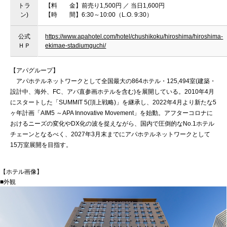
トラ
【料 金】前売り1,500円 ／ 当日1,600円
ン)
【時 間】6:30～10:00（L.O. 9:30）
公式
https://www.apahotel.com/hotel/chushikoku/hiroshima/hiroshima-
ＨＰ
ekimae-stadiumguchi/
【アパグループ】
アパホテルネットワークとして全国最大の864ホテル・125,494室(建築・
設計中、海外、FC、アパ直参画ホテルを含む)を展開している。2010年4月
にスタートした「SUMMIT 5(頂上戦略)」を継承し、2022年4月より新たな5
ヶ年計画「AIM5 ～APA Innovative Movement」を始動。アフターコロナに
おけるニーズの変化やDX化の波を捉えながら、国内で圧倒的なNo.1ホテル
チェーンとなるべく、2027年3月末までにアパホテルネットワークとして
15万室展開を目指す。
【ホテル画像】
■外観