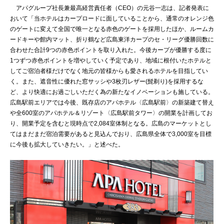
アパグループ社長兼最高経営責任者（CEO）の元谷一志は、記者発表に
おいて「当ホテルはカープロードに面していることから、通常のオレンジ色
のゲートに変えて全国で唯一となる赤色のゲートを採用したほか、ルームカ
ードキーや館内マット、折り鶴など広島東洋カープのセ・リーグ優勝回数に
合わせた合計9つの赤色ポイントを取り入れた。今後カープが優勝する度に
1つずつ赤色ポイントを増やしていく予定であり、地域に根付いたホテルと
してご宿泊者様だけでなく地元の皆様からも愛されるホテルを目指してい
く。また、遮音性に優れた窓サッシや3枚刃レザー(髭剃り)を採用するな
ど、より快適にお過ごしいただく為の新たなイノベーションも施している。
広島駅前エリアでは今後、既存店のアパホテル〈広島駅前〉の新築建て替え
や全600室のアパホテル＆リゾート〈広島駅前タワー〉の開業を計画してお
り、開業予定を含むと現時点で2,084室体制となる。広島のマーケットとし
てはまだまだ宿泊需要があると見込んでおり、広島県全体で3,000室を目標
に今後も拡大していきたい。」と述べた。