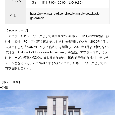
トラン)
【時 間】7:00～10:00（L.O. 9:30）
https://www.apahotel.com/hotel/kansai/kyoto/kyoto-
公式ＨＰ
gojoomiya/
【アパグループ】
アパホテルネットワークとして全国最大の846ホテル123,732室(建築・設
計中、海外、FC、アパ直参画ホテルを含む)を展開している。2010年4月に
スタートした「SUMMIT 5(頂上戦略)」を継承し、2022年4月より新たな5ヶ
年計画「AIM5 ～APA Innovative Movement」を始動。アフターコロナにお
けるニーズの変化やDX化の波を捉えながら、国内で圧倒的なNo.1ホテルチ
ェーンとなるべく、2027年3月末までにアパホテルネットワークとして15
万室展開を目指す。
【ホテル画像】
■外観