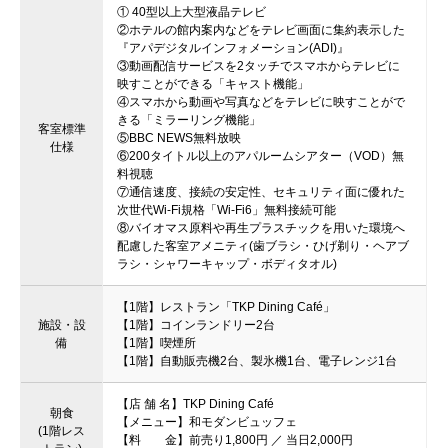
① 40型以上大型液晶テレビ
②ホテルの館内案内などをテレビ画面に集約表示した
『アパデジタルインフォメーション(ADI)』
③動画配信サービスを2タッチでスマホからテレビに
映すことができる「キャスト機能」
④スマホから動画や写真などをテレビに映すことがで
きる「ミラーリング機能」
客室標準
⑤BBC NEWS無料放映
仕様
⑥200タイトル以上のアパルームシアター（VOD）無
料視聴
⑦通信速度、接続の安定性、セキュリティ面に優れた
次世代Wi-Fi規格「Wi-Fi6」無料接続可能
⑧バイオマス原料や再生プラスチックを用いた環境へ
配慮した客室アメニティ(歯ブラシ・ひげ剃り・ヘアブ
ラシ・シャワーキャップ・ボディタオル)
【1階】レストラン「TKP Dining Café」
施設・設
【1階】コインランドリー2台
備
【1階】喫煙所
【1階】自動販売機2台、製氷機1台、電子レンジ1台
【店 舗 名】TKP Dining Café
朝食
【メニュー】和モダンビュッフェ
(1階レス
【料 金】前売り1,800円 ／ 当日2,000円