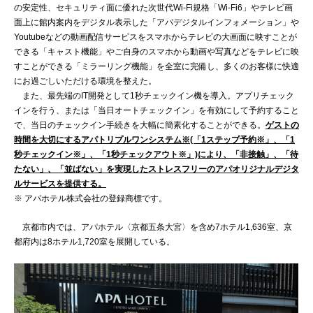
の安定性、セキュリティ面に優れた次世代Wi-Fi規格「Wi-Fi6」やテレビ画
面上に館内案内をデジタル表示した「アパデジタルインフォメーション」や
Youtubeなどの動画配信サービスをスマホからテレビの大画面に映すことが
できる「キャスト機能」やご自身のスマホから動画や写真などをテレビに映
すことができる「ミラーリング機能」を全室に完備し、多くのお客様に快適
にお過ごしいただける環境を整えた。
また、最先端のIT開発として1秒チェックイン機を導入。アプリチェック
インを行う、または「当日オートチェックイン」を有効にして予約すること
で、当日のチェックイン手続きを大幅に簡素化することができる。
ゲストの
時間を大切にするアパトリプルワンシステム※(「1ステップ予約※」、「1
秒チェックイン※」、「1秒チェックアウト※」)により、「非接触」、「待
たない」、「並ばない」を実現したストレスフリーのアパオリジナルデジタ
ルサービスを提供する。
※ アパホテル株式会社の登録商標です。
京都市内では、アパホテル〈京都五条大宮〉を含め7ホテル1,636室、京
都府内は8ホテル1,720室を展開している。