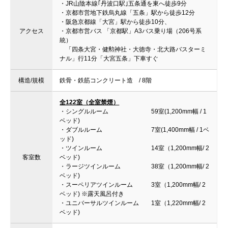
・JR山陰本線｢丹波口駅｣五条通を東へ徒歩9分
・京都市営地下鉄烏丸線「五条」駅から徒歩12分
・阪急京都線「大宮」駅から徒歩10分、
アクセス
・京都市営バス 「京都駅」A3バス乗り場（206号系
統）
「四条大宮・健勲神社・大徳寺・北大路バスターミ
ナル」行11分「大宮五条」下車すぐ
構造/規模
鉄骨・鉄筋コンクリート造 / 8階
全122室（全室禁煙）
・シングルルーム 59室(1,200mm幅 / 1
ベッド)
・ダブルルーム 7室(1,400mm幅 / 1ベ
ッド)
・ツインルーム 14室（1,200mm幅/ 2
客室数
ベッド)
・ラージツインルーム 38室（1,200mm幅/ 2
ベッド)
・スーペリアツインルーム 3室（1,200mm幅/ 2
ベッド) ※露天風呂付き
・ユニバーサルツインルーム 1室（1,220mm幅/ 2
ベッド)