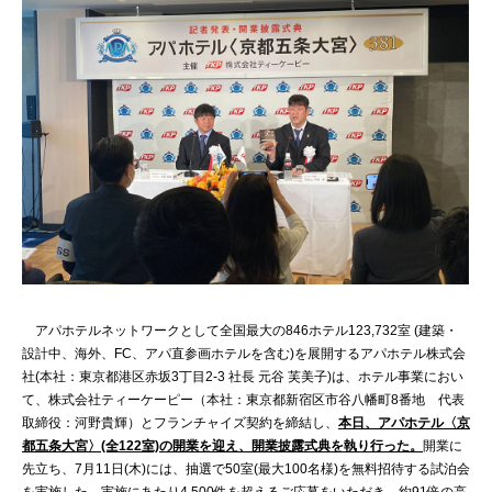
アパホテルネットワークとして全国最大の846ホテル123,732室 (建築・
設計中、海外、FC、アパ直参画ホテルを含む)を展開するアパホテル株式会
社(本社：東京都港区赤坂3丁目2‐3 社長 元谷 芙美子)は、ホテル事業におい
て、株式会社ティーケーピー（本社：東京都新宿区市谷八幡町8番地 代表
取締役：河野貴輝）とフランチャイズ契約を締結し、
本日、
アパホテル〈京
都五条大宮〉
(全122室)の開業を迎え、開業披露式典を執り行った。
開業に
先立ち、7月11日(木)には、抽選で50室(最大100名様)を無料招待する試泊会
を実施した。実施にあたり4,500件を超えるご応募をいただき、約91倍の高