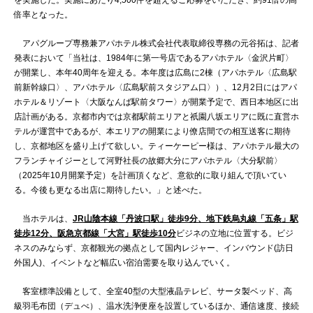
倍率となった。
アパグループ専務兼アパホテル株式会社代表取締役専務の元谷拓は、記者
発表において「当社は、1984年に第一号店であるアパホテル〈金沢片町〉
が開業し、本年40周年を迎える。本年度は広島に2棟（アパホテル〈広島駅
前新幹線口〉、アパホテル〈広島駅前スタジアム口〉）、12月2日にはアパ
ホテル＆リゾート〈大阪なんば駅前タワー〉が開業予定で、西日本地区に出
店計画がある。京都市内では京都駅前エリアと祇園八坂エリアに既に直営ホ
テルが運営中であるが、本エリアの開業により僚店間での相互送客に期待
し、京都地区を盛り上げて欲しい。ティーケーピー様は、アパホテル最大の
フランチャイジーとして河野社長の故郷大分にアパホテル〈大分駅前〉
（2025年10月開業予定）を計画頂くなど、意欲的に取り組んで頂いてい
る。今後も更なる出店に期待したい。」と述べた。
当ホテルは、
JR山陰本線「丹波口駅」徒歩9分、地下鉄烏丸線「五条」駅
徒歩12分、阪急京都線「大宮」駅徒歩10分
ビジネの立地に位置する。ビジ
ネスのみならず、京都観光の拠点として国内レジャー、インバウンド(訪日
外国人)、イベントなど幅広い宿泊需要を取り込んでいく。
客室標準設備として、全室40型の大型液晶テレビ、サータ製ベッド、高
級羽毛布団（デュべ）、温水洗浄便座を設置しているほか、通信速度、接続