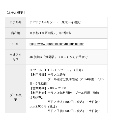
【ホテル概要】
ホテル名
アパホテル&リゾート〈東京ベイ潮見〉
所在地
東京都江東区潮見2丁目8番6号
URL
https://www.apahotel.com/resort/shiomi/
交通アク
JR京葉線「潮見駅」（東口）から右手すぐ
セス
2Fプール「C.C.レモンプール」（屋外）
【利用期間】テラスは通年
プール遊泳は夏季限定（2024年度：7月5
日～9月23日）
【営業時間】9:00 ～ 21:00
【利用料金】テラスは無料開放 プール利用（遊泳）
プール概
は1回60分
要
平日／大人1,500円（税込）・土日祝／
大人2,000円（税込）
平日／子供1,000円（税込）・土日祝／