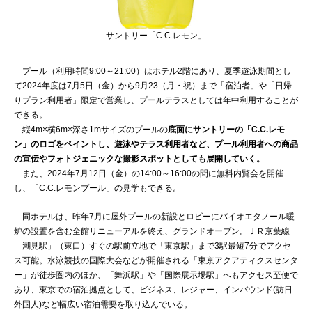
サントリー「C.C.レモン」
プール（利用時間9:00～21:00）はホテル2階にあり、夏季遊泳期間とし
て2024年度は7月5日（金）から9月23（月・祝）まで「宿泊者」や「日帰
りプラン利用者」限定で営業し、プールテラスとしては年中利用することが
できる。
縦4m×横6m×深さ1mサイズのプールの
底面にサントリーの「C.C.レモ
ン」のロゴをペイントし、遊泳やテラス利用者など、プール利用者への商品
の宣伝やフォトジェニックな撮影スポットとしても展開していく。
また、2024年7月12日（金）の14:00～16:00の間に無料内覧会を開催
し、「C.C.レモンプール」の見学もできる。
同ホテルは、昨年7月に屋外プールの新設とロビーにバイオエタノール暖
炉の設置を含む全館リニューアルを終え、グランドオープン。ＪＲ京葉線
「潮見駅」（東口）すぐの駅前立地で「東京駅」まで3駅最短7分でアクセ
ス可能。水泳競技の国際大会などが開催される「東京アクアティクスセンタ
ー」が徒歩圏内のほか、「舞浜駅」や「国際展示場駅」へもアクセス至便で
あり、東京での宿泊拠点として、ビジネス、レジャー、インバウンド(訪日
外国人)など幅広い宿泊需要を取り込んでいる。