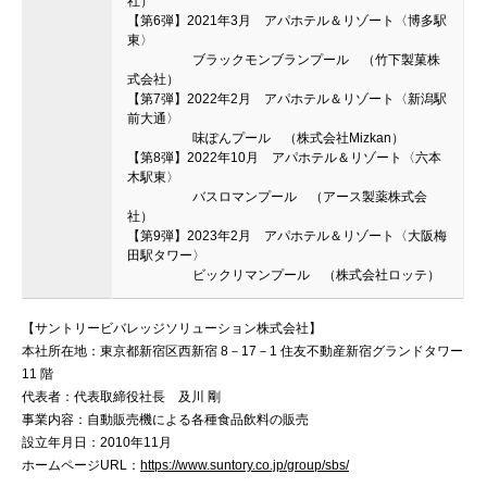
社）
【第6弾】2021年3月 アパホテル＆リゾート〈博多駅
東〉
ブラックモンブランプール （竹下製菓株
式会社）
【第7弾】2022年2月 アパホテル＆リゾート〈新潟駅
前大通〉
味ぽんプール （株式会社Mizkan）
【第8弾】2022年10月 アパホテル＆リゾート〈六本
木駅東〉
バスロマンプール （アース製薬株式会
社）
【第9弾】2023年2月 アパホテル＆リゾート〈大阪梅
田駅タワー〉
ビックリマンプール （株式会社ロッテ）
【サントリービバレッジソリューション株式会社】
本社所在地：東京都新宿区西新宿 8－17－1 住友不動産新宿グランドタワー
11 階
代表者：代表取締役社長 及川 剛
事業内容：自動販売機による各種食品飲料の販売
設立年月日：2010年11月
ホームページURL：
https://www.suntory.co.jp/group/sbs/