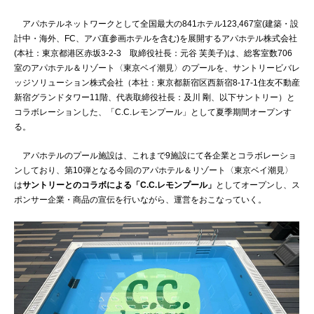
アパホテルネットワークとして全国最大の841ホテル123,467室(建築・設
計中・海外、FC、アパ直参画ホテルを含む)を展開するアパホテル株式会社
(本社：東京都港区赤坂3-2-3 取締役社長：元谷 芙美子)は、総客室数706
室のアパホテル＆リゾート〈東京ベイ潮見〉のプールを、サントリービバレ
ッジソリューション株式会社（本社：東京都新宿区西新宿8-17-1住友不動産
新宿グランドタワー11階、代表取締役社長：及川 剛、以下サントリー）と
コラボレーションした、「C.C.レモンプール」として夏季期間オープンす
る。
アパホテルのプール施設は、これまで9施設にて各企業とコラボレーショ
ンしており、第10弾となる今回のアパホテル＆リゾート〈東京ベイ潮見〉
は
サントリーとのコラボによる「C.C.レモンプール」
としてオープンし、ス
ポンサー企業・商品の宣伝を行いながら、運営をおこなっていく。