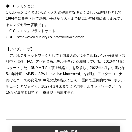
◆C.C.レモンとは
C.C.レモンはビタミンCたっぷりの健康的な明るく楽しい炭酸飲料として
1994年に発売されて以来、子供から大人まで幅広い年齢層に親しまれてい
るロングセラー炭酸です。
「C.C.レモン」ブランドサイト
URL：
https://www.suntory.co.jp/softdrink/cclemon/
【アパグループ】
アパホテルネットワークとして全国最大の841ホテル123,467室(建築・設
計中・海外、FC、アパ直参画ホテルを含む)を展開している。2010年4月に
スタートした「SUMMIT 5（頂上戦略）」を継承し、2022年4月より新たな
5ヶ年計画「AIM5 ～APA Innovative Movement」を始動。アフターコロナに
おけるニーズの変化やDX化の波を捉えながら、国内で圧倒的なNo.1ホテル
チェーンとなるべく、2027年3月末までにアパホテルネットワークとして
15万室展開を目指す。 ※建築・設計中含む
一覧に戻る