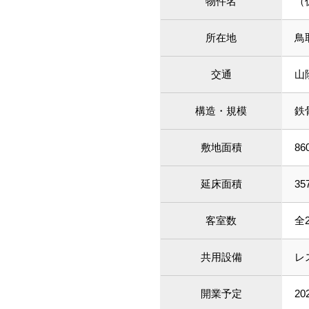
物件名
（
所在地
鳥
交通
山
構造・規模
鉄
敷地面積
86
延床面積
35
客室数
全
共用設備
レ
開業予定
20