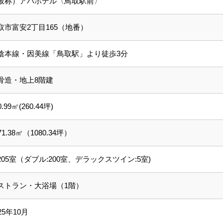
仮称）アパホテル〈鳥取駅前〉
取市富安2丁目165（地番）
陰本線・因美線「鳥取駅」より徒歩3分
骨造・地上8階建
0.99㎡(260.44坪)
71.38㎡（1080.34坪）
205室（ダブル:200室、デラックスツイン:5室)
ストラン・大浴場（1階）
25年10月