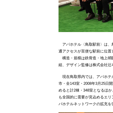
アパホテル〈鳥取駅前〉は、鳥
通アクセスが至便な駅前に位置
構造・規模は鉄骨造・地上8階
組、デザイン監修は株式会社辻本
現在鳥取県内では、アパホテル
市・全143室・2008年3月
めると計2棟・348室となる
も全国的に需要が見込めるエリ
パホテルネットワークの拡充を