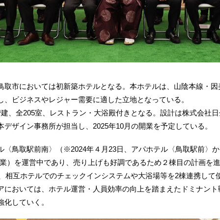
取市においては初新築ホテルとなる。本ホテルは、山陰本線・因
し、ビジネスやレジャー需要に適した立地となっている。
建、全205室、レストラン・大浴殿付きとなる。設計は株式会社
デザイン事務所が担当し、2025年10月の開業を予定している。
〈鳥取駅前南〉（※2024年４月23日、アパホテル〈鳥取駅前〉
25日開業）を運営中であり、売り上げも好調であるため２棟目の計画
ほか、相互ホテルでのチェックインシステムや大浴場等を2棟連携して
アにおいては、ホテル運営・人員効率の向上を踏まえたドミナント
強化していく。