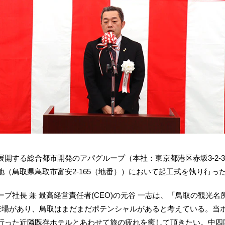
する総合都市開発のアパグループ（本社：東京都港区赤坂3-2-3
（鳥取県鳥取市富安2-165（地番））において起工式を執り行っ
社長 兼 最高経営責任者(CEO)の元谷 一志は、「鳥取の観光
光来場があり、鳥取はまだまだポテンシャルがあると考えている。当
行った近隣既存ホテルとあわせて旅の疲れを癒して頂きたい。中四