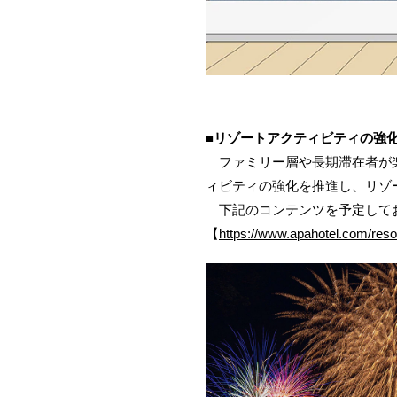
■リゾートアクティビティの強
ファミリー層や長期滞在者が楽
ィビティの強化を推進し、リゾ
下記のコンテンツを予定してお
【
https://www.apahotel.com/reso