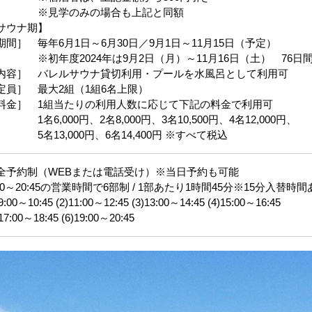
見学のみの場合も上記と同額
サウナ期】
期間］ 毎年6月1日～6月30日／9月1日～11月15日（予定）
初年度2024年は9月2日（月）～11月16日（土） 76日
内容］ バレルサウナ貸切利用・プールを水風呂として利用可
定員］ 最大2組（1組6名上限）
料金］ 1組当たりの利用人数に応じて下記の料金で利用可
名6,000円、2名8,000円、3名10,500円、4名12,000円、
名13,000円、6名14,400円 ※すべて税込
全予約制（WEBまたは電話受け）※当日予約も可能
:00～20:45の営業時間で6部制 / 1部あたり1時間45分※15分入替時
)9:00～10:45 (2)11:00～12:45 (3)13:00～14:45 (4)15:00～16:45
)17:00～18:45 (6)19:00～20:45