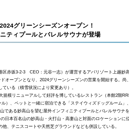
2024グリーンシーズンオープン！
ィニティプールとバレルサウナが登場
赤坂3-2-3 CEO：元谷一志）が運営するアパリゾート上越妙高
ンドオープンとなり、2024グリーンシーズンの営業を開始する。尚
している（積雪状況により変更あり）。
模リニューアルして好評を博しているレストラン（本館2階RRR Rest
トホール）、ペットと一緒に宿泊できる「ステイウィズドッグルーム」
本百名山である妙高山を望む屋外インフィニティプールとバレルサウナ
の日本百名山の妙高山・火打山・高妻山と対面のロケーションに
の他、テニスコートや天然芝グラウンドなども併設している。