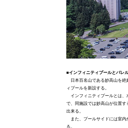
■インフィニティプールとバレ
日本百名山である妙高山を絶好
ィプールを新設する。
インフィニティプールとは、水
で、同施設では妙高山が位置す
出来る。
また、プールサイドには室内か
る。