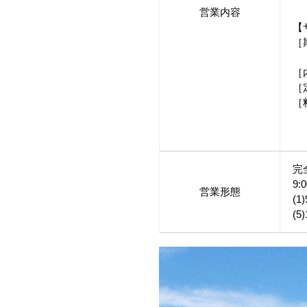
営業内容
※
【
［
※
［
［
［
1
5
完
9
営業形態
(1
(5