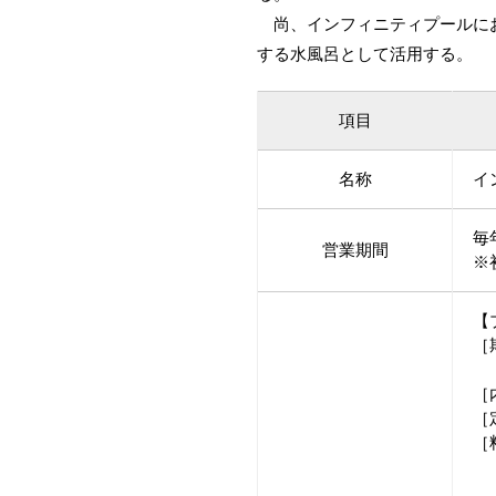
尚、インフィニティプールにお
する水風呂として活用する。
項目
名称
イ
毎
営業期間
※
【
［
※
［
［
［
《
※