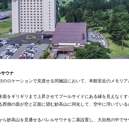
ルサウナ
のロケーションで見渡せる同施設において、本館至近のメモリア
面をギリギリまで上昇させてプールサイドにある縁を見えなくす
る西側の面が空と正面に望む妙高山に同化して、空中に浮いている
ら妙高山を見通せるバレルサウナを二基設置し、大自然の中でサ