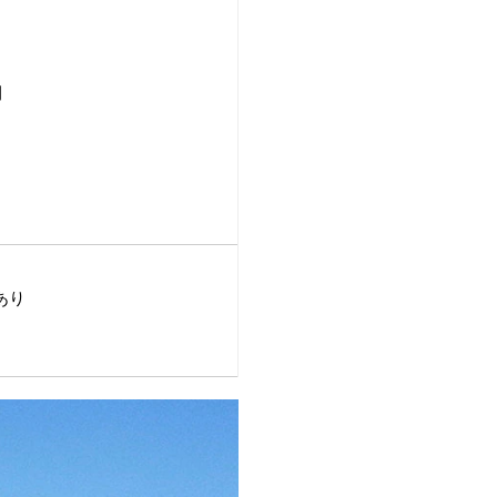
間
間あり