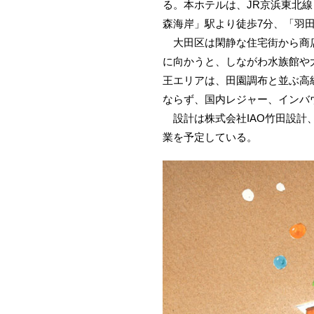
る。本ホテルは、JR京浜東北線
森海岸」駅より徒歩7分、「羽
大田区は閑静な住宅街から商店
に向かうと、しながわ水族館や
王エリアは、田園調布と並ぶ高
ならず、国内レジャー、インバ
設計は株式会社IAO竹田設計、
業を予定している。