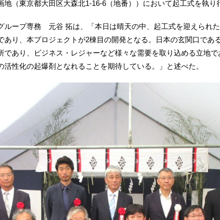
地（東京都大田区大森北1-16-6（地番））において起工式を執り
ループ専務 元谷 拓は、「本日は晴天の中、起工式を迎えられた
であり、本プロジェクトが2棟目の開発となる。日本の玄関口であ
所であり、ビジネス・レジャーなど様々な需要を取り込める立地で
の活性化の起爆剤となれることを期待している。」と述べた。