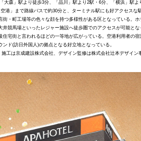
「大森」駅より徒歩3分、「品川」駅より2駅・6分、「横浜」駅よ
田空港」まで路線バスで約30分と、ターミナル駅にも好アクセスな
街・町工場等の色々な顔を持つ多様性がある区となっている。ホ
大井競馬場といったレジャー施設へ徒歩圏でのアクセスが可能とな
級住宅街と言われるほどの一等地が広がっている。空港利用者の宿
ウンド(訪日外国人)の拠点となる好立地となっている。
施工は京成建設株式会社、デザイン監修は株式会社辻本デザイン事務