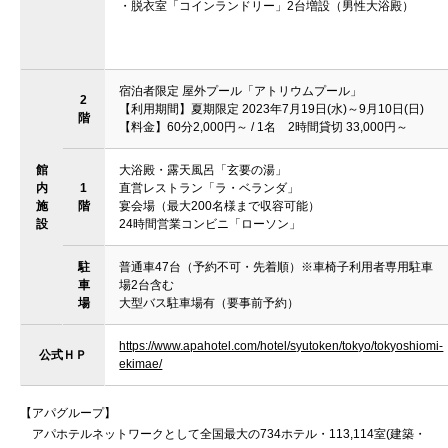
・脱衣室「コインランドリー」2台増設（男性大浴殿）
宿泊者限定 屋外プール「アトリウムプール」
2
【利用期間】夏期限定 2023年7月19日(水)～9月10日(日)
階
【料金】60分2,000円～ / 1名 2時間貸切 33,000円～
館
大浴殿・露天風呂「玄要の湯」
内
1
直営レストラン「ラ・ベランダ」
施
階
宴会場（最大200名様まで収容可能）
設
24時間営業コンビニ「ローソン」
駐
普通車47台（予約不可・先着順）※車椅子利用者専用駐車
車
場2台含む
場
大型バス駐車場有（要事前予約）
https://www.apahotel.com/hotel/syutoken/tokyo/tokyoshiomi-
公式ＨＰ
ekimae/
【アパグループ】
アパホテルネットワークとして全国最大の734ホテル・113,114室(建築・