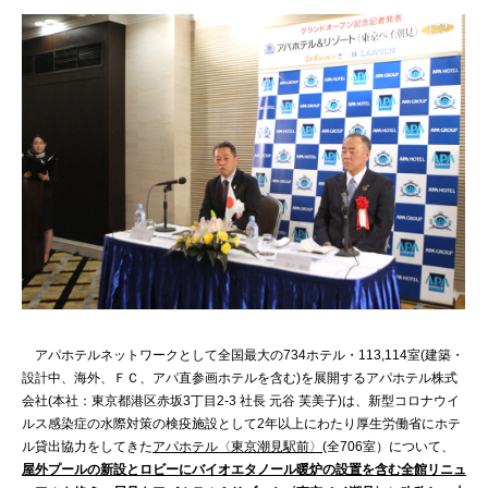
アパホテルネットワークとして全国最大の734ホテル・113,114室(建築・
設計中、海外、ＦＣ、アパ直参画ホテルを含む)を展開するアパホテル株式
会社(本社：東京都港区赤坂3丁目2‐3 社長 元谷 芙美子)は、新型コロナウイ
ルス感染症の水際対策の検疫施設として2年以上にわたり厚生労働省にホテ
ル貸出協力をしてきた
アパホテル〈東京潮見駅前〉
(全706室）について、
屋外プールの新設とロビーにバイオエタノール暖炉の設置を含む全館リニュ