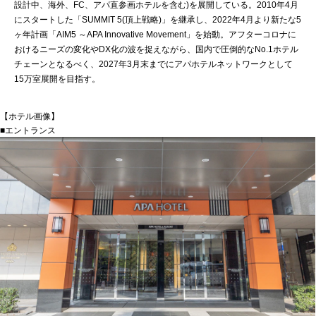
設計中、海外、FC、アパ直参画ホテルを含む)を展開している。2010年4月
にスタートした「SUMMIT 5(頂上戦略)」を継承し、2022年4月より新たな5
ヶ年計画「AIM5 ～APA Innovative Movement」を始動。アフターコロナに
おけるニーズの変化やDX化の波を捉えながら、国内で圧倒的なNo.1ホテル
チェーンとなるべく、2027年3月末までにアパホテルネットワークとして
15万室展開を目指す。
【ホテル画像】
■エントランス