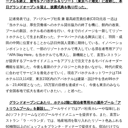
ーアルを終え、屋号をアパホテル＆リゾート〈東京ベイ潮見〉に改称し、本
日グランドオープンを迎え、披露式典を執り行った。
記者発表では、アパグループ社長 兼 最高経営責任者(CEO)元谷 一志は
「当ホテルは、厚生労働省へのホテル貸出協力の終了を機に、館内の改装、
プールの新設、ホテル名の改称を行い、今までのイメージを一新してリゾー
トホテルとして生まれ変わった。テーマパークのある舞浜に近く、羽田・成
田の中間に位置することから訪日外国人需要に期待している。イノベーショ
ンポイントとして、一部のリゾートホテルで導入している滞在者専用アプリ
『APA Stay Here』を当ホテルでも導入し、新機能として、直営レストラン
が提供するプールサイドメニューをアプリ上で注文できるモバイルオーダー
機能を追加した。今後も最新のテクノロジーと向き合いながら、時代の変化
に合わせてサービスを進化させていく。現在アパホテルネットワークは734
ホテル113,114室、東京23区内のアパホテルは建築・設計中を含め99ホテ
ル・23,406室となった。15万室の目標を達成すべく、今後も東京のみなら
ず全国各地で拡大を進めていきたい。」と述べた。
グランドオープンにあたり、ホテル2階に宿泊者専用※の屋外プール「ア
トリウムプール」を新設し、
プールサイドではアパ社長カレーや塩味(しお
み)ソフトクリームなどのプールサイドメニューを提供する。また、直営レ
ストラン「ラ・ベランダ」では、地産地消を取り入れたリゾート色あふれる
60種類以上のビュッフェをブランチ・ディナーで提供する。宿泊だけでな