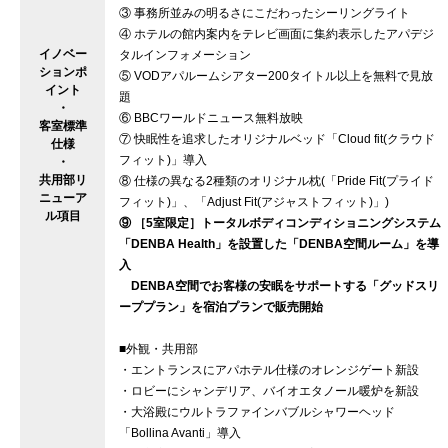
③ 事務所並みの明るさにこだわったシーリングライト
④ ホテルの館内案内をテレビ画面に集約表示したアパデジ
イノベー
タルインフォメーション
ションポ
⑤ VODアパルームシアター200タイトル以上を無料で見放
イント
題
・
⑥ BBCワールドニュース無料放映
客室標準
⑦ 快眠性を追求したオリジナルベッド「Cloud fit(クラウド
仕様
フィット)」導入
・
共用部リ
⑧ 仕様の異なる2種類のオリジナル枕(「Pride Fit(プライド
ニューア
フィット)」、「Adjust Fit(アジャストフィット)」)
ル項目
⑨ ［5室限定］トータルボディコンディショニングシステム
「DENBA Health」を設置した「DENBA空間ルーム」を導
入
DENBA空間でお客様の安眠をサポートする「グッドスリ
ーププラン」を宿泊プランで販売開始
■外観・共用部
・エントランスにアパホテル仕様のオレンジゲート新設
・ロビーにシャンデリア、バイオエタノール暖炉を新設
・大浴殿にウルトラファインバブルシャワーヘッド
「Bollina Avanti」導入