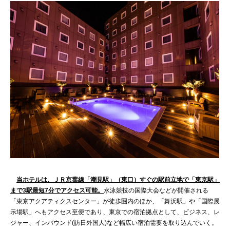
当ホテルは、ＪＲ京葉線「潮見駅」（東口）すぐの駅前立地で「東京駅」
まで3駅最短7分でアクセス可能。
水泳競技の国際大会などが開催される
「東京アクアティクスセンター」が徒歩圏内のほか、「舞浜駅」や「国際展
示場駅」へもアクセス至便であり、東京での宿泊拠点として、ビジネス、レ
ジャー、インバウンド(訪日外国人)など幅広い宿泊需要を取り込んでいく。