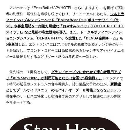
アパホテルは『Even Better! APA HOTEL -さらによりよく-』を掲げて宿泊
者の利便性・居住性を追求し続けており、リニューアルにあたり、
ウルトラ
ファインバブルシャワーヘッド「Bollina Wide Plus(ボリーナワイドプラ
ス)」や客室照明を一括消灯可能な「おやすみスイッチ(ＧＯＯＤ ＮＩＧＨＴ
スイッチ)」など最新の客室設備を導入。
また、
トータルボディコンディシ
ョニングシステム「DENBA Health」を設置した「DENBA空間ルーム」も
5室新設した。
エントランスにはアパホテルの象徴であるオレンジ色のゲー
トを新設し、フロント・ロビーには高級感のあるシャンデリアやバイオエタ
ノール暖炉を配するなどリゾート感溢れる内装へ一新した。
最先端のＩＴ開発として、
グランドオープンに合わせて滞在者専用アプ
リ「APA Stay Here」が利用可能となる（全国で5店舗目）。
チェックアウ
ト時間の延長やレストランの食事券購入、貸出備品の予約のほか、
新機能
としてプールサイドメニューのモバイルオーダーも可能
となるなどホテル
滞在中のサービスに特化した宿泊者専用のアプリとして快適なホテル体験
をサポートする。