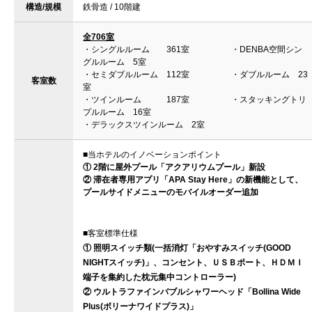
構造/規模
鉄骨造 / 10階建
全706室
・シングルルーム 361室 ・DENBA空間シン
グルルーム 5室
・セミダブルルーム 112室 ・ダブルルーム 23
客室数
室
・ツインルーム 187室 ・スタッキングトリ
プルルーム 16室
・デラックスツインルーム 2室
■当ホテルのイノベーションポイント
① 2階に屋外プール「アクアリウムプール」新設
② 滞在者専用アプリ「APA Stay Here」の新機能として、
プールサイドメニューのモバイルオーダー追加
■客室標準仕様
① 照明スイッチ類(一括消灯「おやすみスイッチ(GOOD
NIGHTスイッチ)」、コンセント、ＵＳＢポート、ＨＤＭＩ
端子を集約した枕元集中コントローラー)
② ウルトラファインバブルシャワーヘッド「Bollina Wide
Plus(ボリーナワイドプラス)」