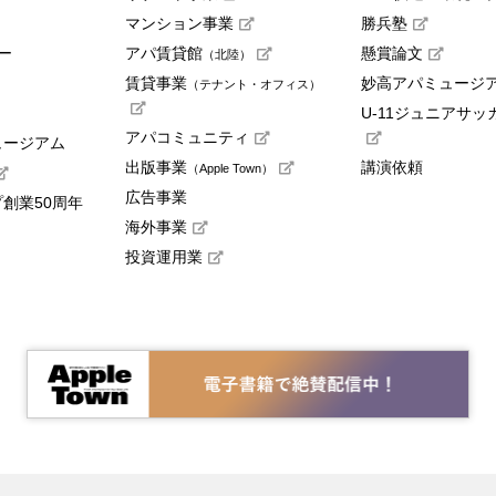
マンション事業
勝兵塾
ー
アパ賃貸館
懸賞論文
（北陸）
賃貸事業
妙高アパミュージ
（テナント・オフィス）
U-11ジュニアサッ
アパコミュニティ
ュージアム
出版事業
講演依頼
（Apple Town）
広告事業
創業50周年
海外事業
投資運用業