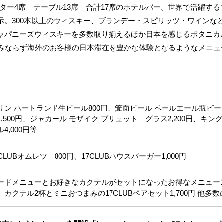
ウンター4席 テーブル13席 合計17席のホテルバー。世界で活躍す
示。300本以上のウィスキー、ブランデー・スピリッツ・ワインな
ャパニーズウィスキーを多数取り揃えるほか日本を感じるボタニカ
のみならず海外のお客様の日本滞在を豊かな体験となるようなメニュ
リン ハートランド生ビール800円、箕面ビール ペールエール瓶ビール
1,500円、ジャカール モザイク ブリュット グラス2,200円、
ル4,000円等
7CLUBオムレツ 800円、17CLUBハウスバーガー1,000円
ードメニューとお好きなカクテルがセットになったお得なメニュー17C
、カクテル2杯とミニおつまみの17CLUBペアセット1,700円 他多