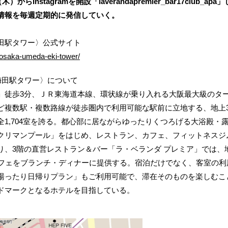
木）からInstagramを開設「laverandapremier_bar17clu
情報を毎週定期的に発信していく。
田駅タワー〉公式サイト
/osaka-umeda-eki-tower/
梅田駅タワー〉について
徒歩3分、ＪＲ東海道本線、環状線が乗り入れる大阪最大級のタ
ど複数駅・複数路線が徒歩圏内で利用可能な駅前に立地する、地上
1,704室を誇る。都心部に居ながらゆったりくつろげる大浴殿・
クリマンプール」をはじめ、レストラン、カフェ、フィットネスジ
り、3階の直営レストラン＆バー「ラ・ベランダ プレミア」では、
ッフェをブランチ・ディナーに提供する。宿泊だけでなく、客室の
湯ったり日帰りプラン」もご利用可能で、滞在そのものを楽しむこ
ドマークとなるホテルを目指している。