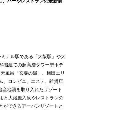
b_apa」し、バーやレストランの最新情
ーミナル駅である「大阪駅」や大
34階建ての超高層タワー型ホテ
露天風呂「玄要の湯」、梅田エリ
ム、コンビニ、エステ、雑貨店
地産地消を取り入れたリゾート
利用と大浴殿入泉やレストランの
とができるアーバンリゾートと