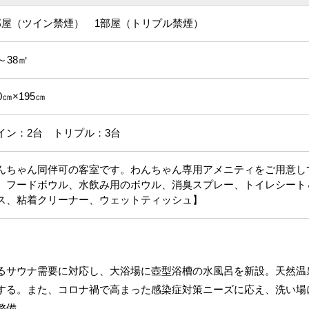
部屋（ツイン禁煙） 1部屋（トリプル禁煙）
～38㎡
0㎝×195㎝
イン：2台 トリプル：3台
んちゃん同伴可の客室です。わんちゃん専用アメニティをご用意し
、フードボウル、水飲み用のボウル、消臭スプレー、トイレシート
ス、粘着クリーナー、ウェットティッシュ】
サウナ需要に対応し、大浴場に壺型浴槽の水風呂を新設。天然温
する。また、コロナ禍で高まった感染症対策ニーズに応え、洗い場
整備。