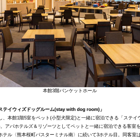
本館3階バンケットホール
ィズドッグルーム(stay with dog room)」
館1階5室をペット(小型犬限定)と一緒に宿泊できる「ステイウィズド
ューアル。アパホテルズ＆リゾーツとしてペットと一緒に宿泊できる客
ホテル〈熊本桜町バスターミナル南〉に続いて3ホテル目。同客室