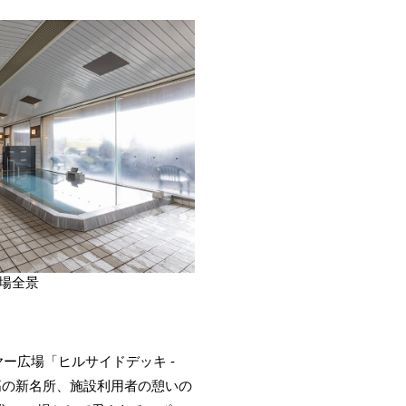
場全景
ー広場「ヒルサイドデッキ -
妙高の新名所、施設利用者の憩いの