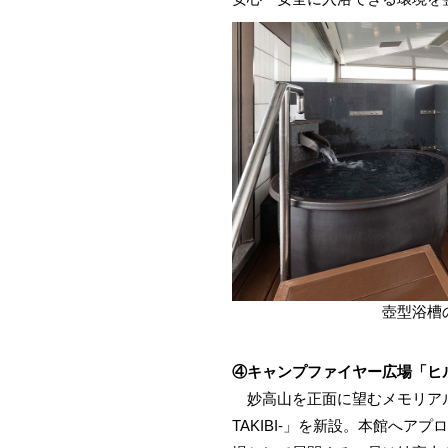
壺型浴槽
④キャンプファイヤー広場「ヒルサイ
妙高山を正面に望むメモリアル
TAKIBI-」を新設。本館へ