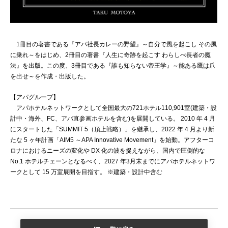
1冊目の著書である『アパ社長カレーの野望』～自分で風を起こし その風
に乗れ～をはじめ、2冊目の著書『人生に奇跡を起こす わらしべ長者の魔
法』を出版。この度、3冊目である『誰も知らない帝王学』～能ある鷹は爪
を出せ～を作成・出版した。
【アパグループ】
アパホテルネットワークとして全国最大の721ホテル110,901室(建築・設
計中・海外、FC、アパ直参画ホテルを含む)を展開している。 2010 年 4 月
にスタートした「SUMMIT 5（頂上戦略）」を継承し、2022 年 4 月より新
たな 5 ヶ年計画「AIM5 ～APA Innovative Movement」を始動。アフターコ
ロナにおけるニーズの変化や DX 化の波を捉えながら、国内で圧倒的な
No.1 ホテルチェーンとなるべく、2027 年3月末までにアパホテルネットワ
ークとして 15 万室展開を目指す。 ※建築・設計中含む