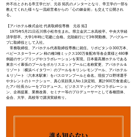
外不出とされる帝王学だが、元谷 拓氏のメンターとなり、帝王学の一部を
教えてくれた様々な一流経営者からの「心の錬金術」も交えて公開され
る。
【アパホテル株式会社 代表取締役専務 元谷 拓】
1975年5月21日石川県小松市生まれ。県立金沢二水高校卒。中央大学経
済学部卒。大学1年時に宅建に合格。北陸銀行にて3年間勤務。アパグルー
プに取締役として入社。
常務取締役、アパホテル代表取締役専務に就任。リポビタンＤ300万本、
ベビースターラーメン 柿の種3種ミックス100万食配布等各企業様と480事
例超のサンプリングやコラボレーションを実現。日本最高層ホテルである
東京ベイ幕張のプールをポカリスエットプールに名称変更、アパホテル＆
リゾート〈横浜ベイタワー〉のプールをキリンレモンプール、アパホテル
＆リゾート〈六本木駅東〉をバスロマンプールと命名。現役プロ野球選手
やタレントのトークショー、真心笑顔美人No.1決定戦、累計900万食達成し
たアパ社長カレーをプロデュース。ビジネスマッチングやコラボレーショ
ン、企画提案、業務改善、セミナー等のプロデューサーとして各種団体、
会合、大学、高校等で講演実績有り。