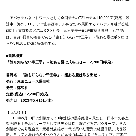
アパホテルネットワークとして全国最大の721ホテル110,901室(建築・設
計中・海外、FC、アパ直参画ホテルを含む)を展開するアパホテル株式会社
(本社：東京都港区赤坂3-2-3社長 元谷芙美子)代表取締役専務 元谷 拓
は、自身3冊目の著書である『誰も知らない帝王学』～能ある鷹は爪を出せ
～を5月10日(水)に新発売する。
■書籍概要
『誰も知らない帝王学』～能ある鷹は爪を出せ～ 2,200円(税込)
書籍名：『誰も知らない帝王学』～能ある鷹は爪を出せ～
発行：東京ニュース通信社
発売：講談社
定価(税込)：2,200円(税込)
発売日：2023年5月10日(水)
【商品説明】
1971年5月10日の創業から５1年連続の黒字経営を果たし、日本一の客室
数を誇るホテルグループとして世界を目指し躍進するアパグループ。その
創業者であり現会長・元谷外志雄が一代で築いた驚異の経営手腕、成長戦
略、そして人海戦術のすべを学んだ元谷 拓氏による『帝王学』本。本来門