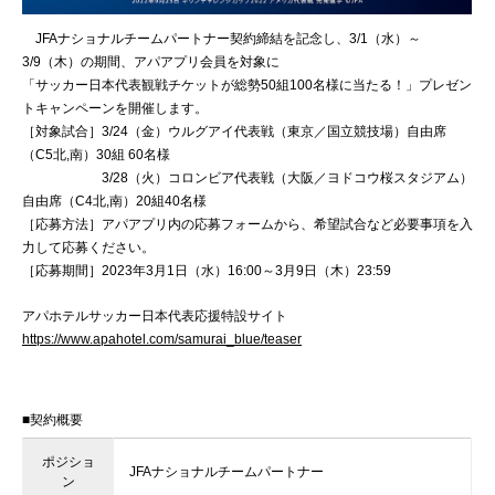
JFAナショナルチームパートナー契約締結を記念し、3/1（水）～
3/9（木）の期間、アパアプリ会員を対象に
「サッカー日本代表観戦チケットが総勢50組100名様に当たる！」プレゼン
トキャンペーンを開催します。
［対象試合］3/24（金）ウルグアイ代表戦（東京／国立競技場）自由席
（C5北,南）30組 60名様
3/28（火）コロンビア代表戦（大阪／ヨドコウ桜スタジアム）
自由席（C4北,南）20組40名様
［応募方法］アパアプリ内の応募フォームから、希望試合など必要事項を入
力して応募ください。
［応募期間］2023年3月1日（水）16:00～3月9日（木）23:59
アパホテルサッカー日本代表応援特設サイト
https://www.apahotel.com/samurai_blue/teaser
■契約概要
ポジショ
JFAナショナルチームパートナー
ン