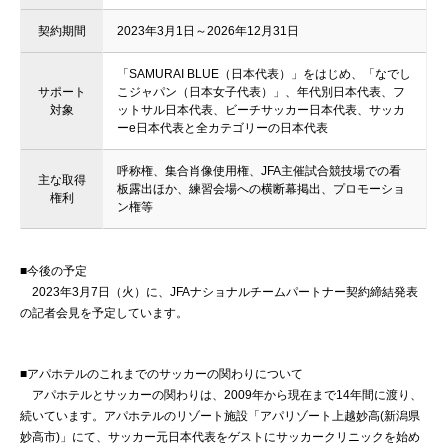
契約期間
2023年3月1日～2026年12月31日
「SAMURAI BLUE（日本代表）」をはじめ、「なでし
サポート
こジャパン（日本女子代表）」、年代別日本代表、フ
対象
ットサル日本代表、ビーチサッカー日本代表、サッカ
ーe日本代表と全カテゴリーの日本代表
呼称権、集合肖像使用権、JFA主催試合競技場での看
主な取得
板露出ほか、練習会場への横断幕掲出、プロモーショ
権利
ン権等
■今後の予定
2023年3月7日（火）に、JFAナショナルチームパートナー契約締結発表
の記者会見を予定しています。
■アパホテルのこれまでのサッカーの関わりについて
アパホテルとサッカーの関わりは、2009年から現在まで14年間に渡り、
続いています。アパホテルのリゾート施設「アパリゾート上越妙高(新潟県
妙高市)」にて、サッカー元日本代表をゲストにサッカークリニックを始め