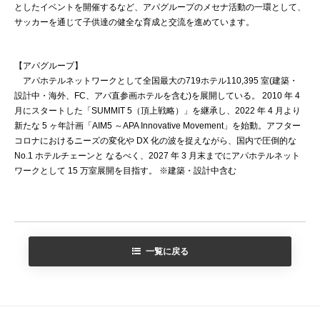
としたイベントを開催するなど、アパグループのメセナ活動の一環として、
サッカーを通じて子供達の健全な育成と交流を進めています。
【アパグループ】
アパホテルネットワークとして全国最大の719ホテル110,395 室(建築・
設計中・海外、FC、アパ直参画ホテルを含む)を展開している。 2010 年 4
月にスタートした「SUMMIT 5（頂上戦略）」を継承し、2022 年 4 月より
新たな 5 ヶ年計画「AIM5 ～APA Innovative Movement」を始動。アフター
コロナにおけるニーズの変化や DX 化の波を捉えながら、国内で圧倒的な
No.1 ホテルチェーンと なるべく、2027 年 3 月末までにアパホテルネット
ワークとして 15 万室展開を目指す。 ※建築・設計中含む
一覧に戻る