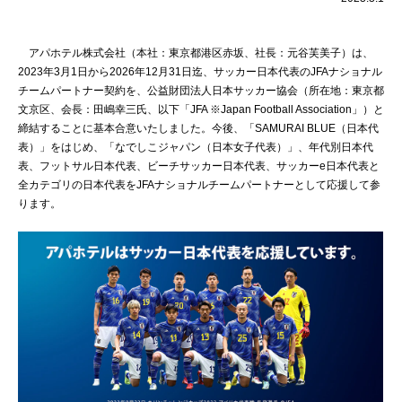
アパホテル株式会社（本社：東京都港区赤坂、社長：元谷芙美子）は、
2023年3月1日から2026年12月31日迄、サッカー日本代表のJFAナショナル
チームパートナー契約を、公益財団法人日本サッカー協会（所在地：東京都
文京区、会長：田嶋幸三氏、以下「JFA ※Japan Football Association」）と
締結することに基本合意いたしました。今後、「SAMURAI BLUE（日本代
表）」をはじめ、「なでしこジャパン（日本女子代表）」、年代別日本代
表、フットサル日本代表、ビーチサッカー日本代表、サッカーe日本代表と
全カテゴリの日本代表をJFAナショナルチームパートナーとして応援して参
ります。