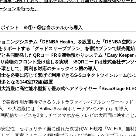
を追求し続けており、当ホテルにおいても新たな客室設備やサービ
ーションを行った。
ンポイント ※①～③は当ホテルから導入
ョニングシステム「DENBA Health」を設置した「DENBA空間
眠をサポートする「グッドスリーププラン」を宿泊プランで販売開始
と共同開発したQRコードR※荷物預かりシステム「Easy Keepe
り荷物のフロント受け渡しを実現 ※QRコードは株式会社デンソ
一環として、両利き対応のチェックイン機の導入
同士を必要に応じて繋げて利用できるS-Sコネクトツインルーム(シ
となる144室(72組)設置
浴殿に高性能小型折り畳み式ヘアドライヤー『BeauStage ELEG
美容作用が期待できるウルトラファインバブルシャワーヘッド「Bollina
※大浴殿には「Bollina Avanti(ボリーナアバンティ)」を導入
どの動画配信サービスを2タッチでスマホからテレビの大画面に映すこ
定性、セキュリティ面に優れた次世代Wi-Fi規格「Wi-Fi 6」無
として、客室アメニティ4種(歯ブラシ・ひげ剃り・ヘアブラシ・シャ