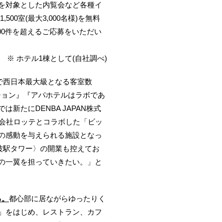
を対象とした内覧会など各種イ
0室(最大3,000名様)を無料
00件を超えるご応募をいただい
※ ホテル1棟として(自社調べ)
アで西日本最大級となる客室数
ション』『アパホテルはラボであ
たにDENBA JAPAN株式
式会社ロッテとコラボした「ビッ
の感動を与えられる施設となっ
難波駅タワー〉の開業も控えてお
の一翼を担っていきたい。」と
る。
都心部に居ながらゆったりく
」をはじめ、レストラン、カフ