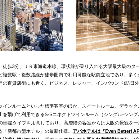
徒歩3分、ＪＲ東海道本線、環状線が乗り入れる大阪最大級のタ
ど複数駅・複数路線が徒歩圏内で利用可能な駅前立地であり、多く
アの百貨店街にも近く、ビジネス、レジャー、インバウンド(訪日外
インルームといった標準客室のほか、スイートルーム、デラック
士を繋げて利用できるS-Sコネクトツインルーム（シングル-シン
上の部屋タイプを用意しており、高層階の客室からは大阪の景観を
る「新都市型ホテル」の最新仕様。
アパホテルは『Even Better! 