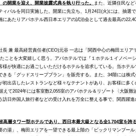
〉の開業を迎え、開業披露式典を執り行った。
また、近隣住民など
バルを同日実施した。開業に先立ち、1月24日(火)には、抽選で1,50
にあたりアパホテル西日本エリアの試泊会として過去最高の22,4
 兼 最高経営責任者(CEO)元谷 一志は「関西中心の梅田エリ
できたことを大変嬉しく思う。アパホテルでは『１ホテル１イノベー
様が快適にお過ごしいただけるホテルを追求している。当ホテルでは新
できる「グッドスリーププラン」を販売する。また、34階には株
が初出店したレストランなど様々なテナントがあり、お客様に多く
見据えて2024年には客室数2,055室のアパホテル＆リゾート〈大阪
う訪日外国人旅行者などの受け入れを万全に整える事で、関西躍進
超高層タワー型ホテルであり、西日本最大級となる全1,704室を誇
要の湯」、梅田エリアを一望できる最上階の「ビックリマンプール