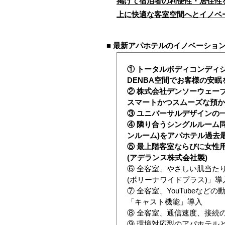
掲げて宿泊者の利便性・居住性
上に快適な客室空間へとイノベ
■ 最新アパホテルのイノベーショ
① トータルボディコンディシ
DENBA空間でお客様の安
② 株式会社デンソーウェーブ
スマートかつスムーズな預か
③ ユニバーサルデザインの
④ 隣り合うシングルルーム
ンルーム)をアパホテル過去最多
⑤ 最上階客室ならびに女性用大
(アデランス株式会社製)
⑥ 全客室、やさしい肌当たりで
(ボリーナワイドプラス)」導入 
⑦ 全客室、YouTubeな
「キャスト機能」導入
⑧ 全客室、通信速度、接続の安
⑨ 環境対応型のアパホテル