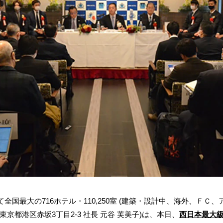
国最大の716ホテル・110,250室 (建築・設計中、海外、ＦＣ
京都港区赤坂3丁目2‐3 社長 元谷 芙美子)は、本日、
西日本最大級