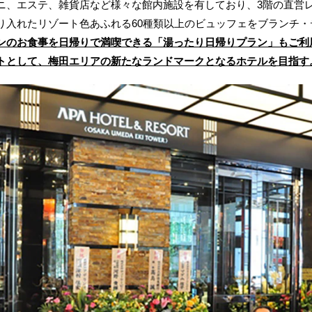
ニ、エステ、雑貨店など様々な館内施設を有しており、3階の直営
り入れたリゾート色あふれる60種類以上のビュッフェをブランチ・
ンのお食事を日帰りで満喫できる「湯ったり日帰りプラン」もご利
トとして、梅田エリアの新たなランドマークとなるホテルを目指す