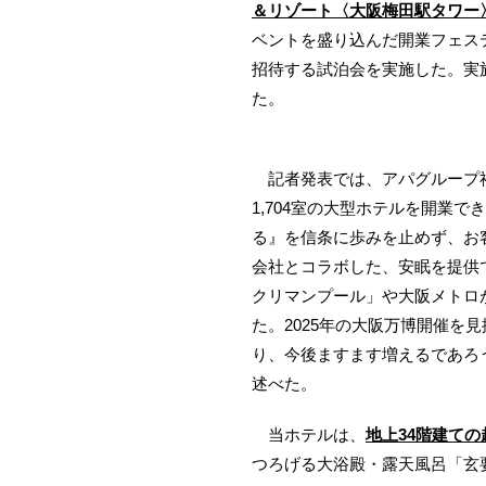
＆リゾート〈大阪梅田駅タワー
ベントを盛り込んだ開業フェスティ
招待する試泊会を実施した。実施
た。
記者発表では、アパグループ社長
1,704室の大型ホテルを開業
る』を信条に歩みを止めず、お客
会社とコラボした、安眠を提供
クリマンプール」や大阪メトロ
た。2025年の大阪万博開催を
り、今後ますます増えるであろ
述べた。
当ホテルは、
地上34階建ての
つろげる大浴殿・露天風呂「玄