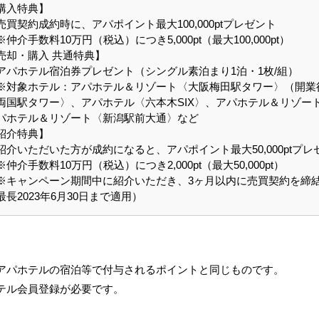
購入特典】
売買契約成約時に、アパポイント最大100,000ptプレゼント
仲介手数料10万円（税込）につき5,000pt（最大100,000pt）
売却・購入 共通特典】
アパホテル宿泊券プレゼント（シングル素泊まり1泊・1枚/組）
対象ホテル：アパホテル＆リゾート〈大阪梅田駅タワー〉（開業
両国駅タワー〉、アパホテル〈六本木SIX〉、アパホテル＆リゾー
パホテル＆リゾート〈新潟駅前大通〉など
紹介特典】
紹介いただいた方が成約になると、アパポイント最大50,000ptプレ
仲介手数料10万円（税込）につき2,000pt（最大50,000pt）
キャンペーン期間中に紹介いただき、3ヶ月以内に売買契約を締
最長2023年6月30日まで適用）
アパホテルの宿泊等で付与されるポイントと同じものです。
テル会員登録が必要です。