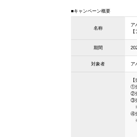
■キャンペーン概要
ア
名称
【
期間
2
対象者
ア
【
①
②
③
※
④
※
1
2