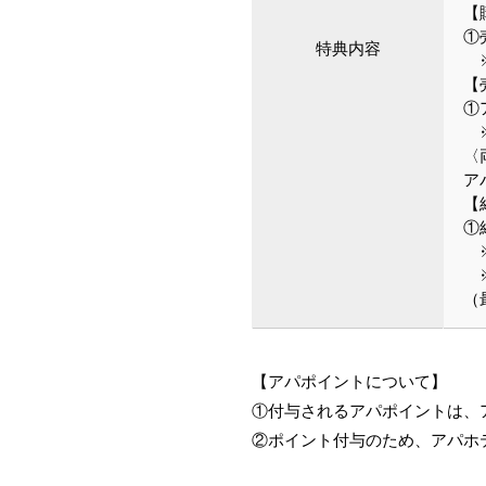
【
①
特典内容
※
【
①
※
〈
ア
【
①
※
※
（
【アパポイントについて】
①付与されるアパポイントは、
②ポイント付与のため、アパホ