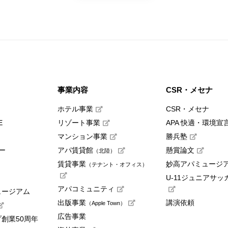
事業内容
CSR・メセナ
ホテル事業
CSR・メセナ
E
リゾート事業
APA 快適・環境宣
マンション事業
勝兵塾
ー
アパ賃貸館
懸賞論文
（北陸）
賃貸事業
妙高アパミュージ
（テナント・オフィス）
U-11ジュニアサッ
アパコミュニティ
ュージアム
出版事業
講演依頼
（Apple Town）
広告事業
創業50周年