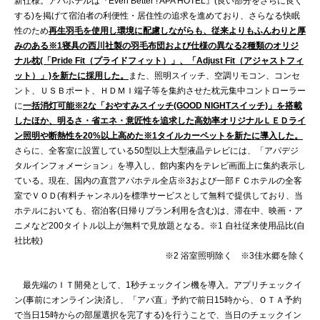
新仕様。アパホテルは『Even Better ! APA HOTEL』(良い部分をさらに良く
する)を掲げて宿泊者の利便性・居住性の追求を進めており、さらなる快眠
性のため
再生羽毛を使用し環境に配慮しながらも、従来よりもふんわりと厚
みのある※1寝具の西川社製の羽毛布団および仕様の異なる2種類のオリジ
ナル枕(「Pride Fit（プライドフィット）」、「Adjust Fit（アジャストフィ
ット）」)を新たに採用した。
また、照明スイッチ、空調リモコン、コンセ
ント、ＵＳＢポート、ＨＤＭＩ端子等を集約させた枕元集中コントローラー
に
一括消灯可能※2な「おやすみスイッチ(GOOD NIGHTスイッチ)」を搭載
したほか、明るさ・省エネ・意匠性を追求した高効率オリジナルＬＥＤライ
ン照明や断熱性を20%以上高めた※1タイルカーペットを新たに導入した。
さらに、全客室に設置している50型以上大型液晶テレビには、「アパデジ
タルインフォメーション」を導入し、館内案内をテレビ画面上に集約表示し
ている。現在、国内の直営アパホテル全店※3および一部ＦＣホテルの全客
室でＶＯＤ(有料チャンネル)を標準サービスとして無料で提供しており、当
ホテルにおいても、宿泊客(日帰りプラン利用を含む)は、滞在中、映画・ア
ニメなど200タイトル以上が無料で見放題となる。※1 自社従来使用品比(自
社比較)
※2 浴室照明除く ※3佳水郷を除く
最先端のＩＴ開発として、1秒チェックイン機を導入。アプリチェックイ
ン(事前にオンライン決済し、「アパ直」予約で前日15時から、ＯＴＡ予約
で当日15時からの部屋選択を完了する)を行うことで、当日のチェックイン