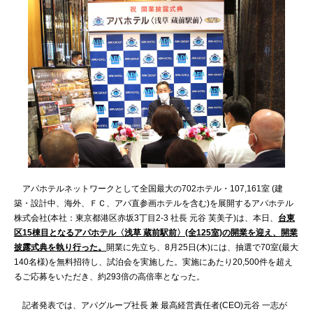
アパホテルネットワークとして全国最大の702ホテル・107,161室 (建
築・設計中、海外、ＦＣ、アパ直参画ホテルを含む)を展開するアパホテル
株式会社(本社：東京都港区赤坂3丁目2‐3 社長 元谷 芙美子)は、本日、
台東
区15棟目となる
アパホテル〈浅草 蔵前駅前〉
(全125室)の開業を迎え、開業
披露式典を執り行った。
開業に先立ち、8月25日(木)には、抽選で70室(最大
140名様)を無料招待し、試泊会を実施した。実施にあたり20,500件を超え
るご応募をいただき、約293倍の高倍率となった。
記者発表では、アパグループ社長 兼 最高経営責任者(CEO)元谷 一志が