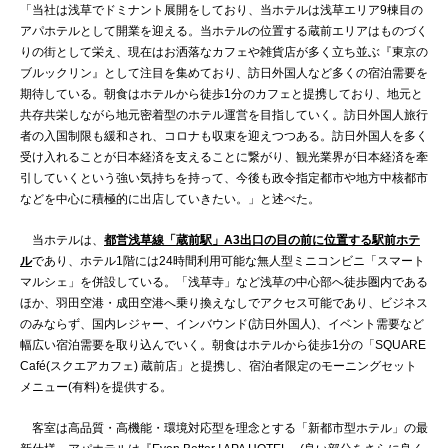
「当社は浅草でドミナント展開をしており、当ホテルは浅草エリア9棟目の
アパホテルとして開業を迎える。当ホテルの位置する蔵前エリアはものづく
りの街として栄え、現在はお洒落なカフェや雑貨店が多く立ち並ぶ『東京の
ブルックリン』として注目を集めており、訪日外国人など多くの宿泊需要を
期待している。朝食はホテルから徒歩1分のカフェと提携しており、地元と
共存共栄しながら地元密着型のホテル運営を目指していく。訪日外国人旅行
者の入国制限も緩和され、コロナも収束を迎えつつある。訪日外国人を多く
受け入れることが日本経済を支えることに繋がり、観光業界が日本経済を牽
引していくという強い気持ちを持って、今後も政令指定都市や地方中核都市
などを中心に積極的に出店していきたい。」と述べた。
当ホテルは、
都営浅草線「蔵前駅」A3出口の目の前に位置する駅前ホテ
ル
であり、ホテル1階には24時間利用可能な無人型ミニコンビニ「スマート
マルシェ」を併設している。「浅草寺」など浅草の中心部へ徒歩圏内である
ほか、羽田空港・成田空港へ乗り換えなしでアクセス可能であり、ビジネス
のみならず、国内レジャー、インバウンド(訪日外国人)、イベント需要など
幅広い宿泊需要を取り込んでいく。朝食はホテルから徒歩1分の「SQUARE
Café(スクエアカフェ) 蔵前店」と提携し、宿泊者限定のモーニングセット
メニュー(有料)を提供する。
客室は高品質・高機能・環境対応型を理念とする「新都市型ホテル」の最