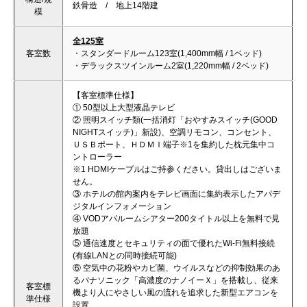
鉄骨造 / 地上14階建
模
全125室
客室数
・スタンダードルーム123室(1,400mm幅 / 1ベッド)
・デラックスツインルーム2室(1,220mm幅 / 2ベッド)
【客室標準仕様】
① 50型以上大型液晶テレビ
② 照明スイッチ類(一括消灯「おやすみスイッチ(GOOD
NIGHTスイッチ)」新設)、空調リモコン、コンセント、
ＵＳＢポート、ＨＤＭＩ端子※1を集約した枕元集中コ
ントローラー
※1 HDMIケーブルはご持参ください。貸出しはございま
せん。
③ ホテルの館内案内をテレビ画面に集約表示したアパデ
ジタルインフォメーション
④ VODアパルームシアター200タイトル以上を無料で見
放題
⑤ 通信速度とセキュリティの面で優れたWi-Fi無料接続
(有線LANとの同時接続可能)
⑥ 空気中の花粉やカビ菌、ウイルスなどの抑制効果のあ
るパナソニック「高濃度のナノイーＸ」を搭載し、従来
客室標
機より人にやさしい風の流れを追求した新型エアコンを
準仕様
設置