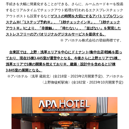
手続きを大幅に簡素化することができる。さらに、ルームカードキーを投函
するとリアルタイムでチェックアウト処理が行われるエクスプレスチェック
アウトポストも設置するなど
ゲストの時間を大切にするアパトリプルワンシ
ステム※(「1ステップ予約※」、「1秒チェックイン※」、「1秒チェック
アウト※」)により、「非接触」、「待たない」、「並ばない」を実現した
ストレスフリーのアパオリジナルデジタルサービスを提供する。
※ アパホテル株式会社の登録商標です。
台東区では、上野・浅草エリアを中心にドミナント(集中出店)戦略を図っ
ており、現在15棟3,445室が運営中となる。今後さらに上野エリアで1棟、
浅草エリアで1棟の開業を控えており※、建築・設計中を含めると17棟
3,845室の展開となる。
※アパホテル〈浅草 蔵前北〉(全218室・2023年2月開業予定)、アパホテル
〈上野御徒町駅南〉(全182室・2023年10月開業予定)