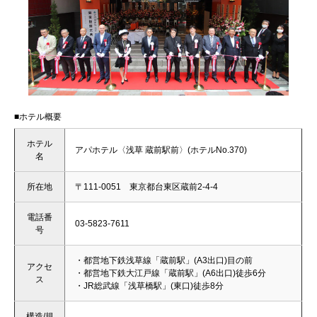
■ホテル概要
ホテル
アパホテル〈浅草 蔵前駅前〉(ホテルNo.370)
名
所在地
〒111-0051 東京都台東区蔵前2-4-4
電話番
03-5823-7611
号
・都営地下鉄浅草線「蔵前駅」(A3出口)目の前
アクセ
・都営地下鉄大江戸線「蔵前駅」(A6出口)徒歩6分
ス
・JR総武線「浅草橋駅」(東口)徒歩8分
構造/規