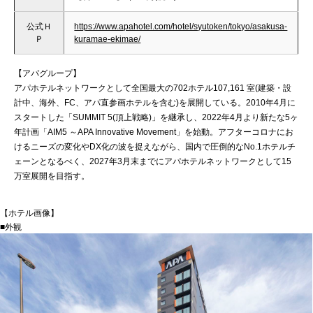
公式Ｈ
https://www.apahotel.com/hotel/syutoken/tokyo/asakusa-
Ｐ
kuramae-ekimae/
【アパグループ】
アパホテルネットワークとして全国最大の702ホテル107,161 室(建築・設
計中、海外、FC、アパ直参画ホテルを含む)を展開している。2010年4月に
スタートした「SUMMIT 5(頂上戦略)」を継承し、2022年4月より新たな5ヶ
年計画「AIM5 ～APA Innovative Movement」を始動。アフターコロナにお
けるニーズの変化やDX化の波を捉えながら、国内で圧倒的なNo.1ホテルチ
ェーンとなるべく、2027年3月末までにアパホテルネットワークとして15
万室展開を目指す。
【ホテル画像】
■外観