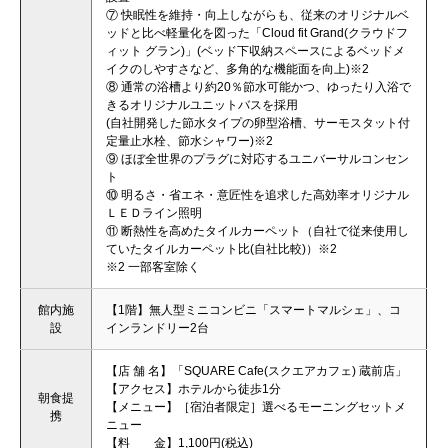
⑦ 快眠性を維持・向上しながらも、従来のオリジナルベ
ッドと比べ軽量化を図った「Cloud fit Grand(クラウドフ
ィット グラン)」(ベッド下収納スペースによるベッドメ
イクのしやすさなど、多角的な機能面を向上)※2
⑧ 通常の浴槽より約20％節水可能かつ、ゆったり入浴で
きるオリジナルユニットバスを採用
(自社開発した節水タイプの卵型浴槽、サーモスタット付
定量止水栓、節水シャワー)※2
⑨ ほぼ全世界のプラグに対応するユニバーサルコンセン
ト
⑩ 明るさ・省エネ・意匠性を追求した高効率オリジナル
ＬＥＤライン照明
⑪ 断熱性を高めたタイルカーペット（自社で従来使用し
ていたタイルカーペット比(自社比較)）※2
※2 一部客室除く
館内施
【1階】無人型ミニコンビニ「スマートマルシェ」、コ
設
インランドリー2台
【店 舗 名】「SQUARE Cafe(スクエアカフェ) 蔵前店」
【アクセス】ホテルから徒歩1分
朝食提
【メニュー】［宿泊者限定］選べるモーニングセットメ
携
ニュー
【料 金】1,100円(税込)