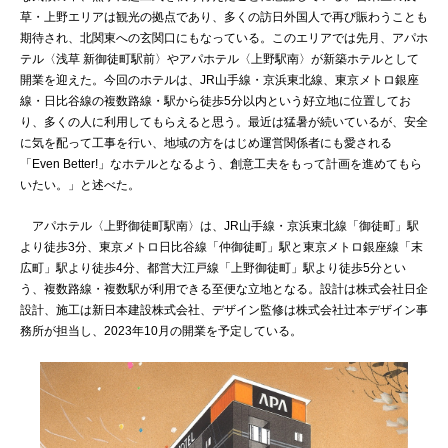
草・上野エリアは観光の拠点であり、多くの訪日外国人で再び賑わうことも
期待され、北関東への玄関口にもなっている。このエリアでは先月、アパホ
テル〈浅草 新御徒町駅前〉やアパホテル〈上野駅南〉が新築ホテルとして
開業を迎えた。今回のホテルは、JR山手線・京浜東北線、東京メトロ銀座
線・日比谷線の複数路線・駅から徒歩5分以内という好立地に位置してお
り、多くの人に利用してもらえると思う。最近は猛暑が続いているが、安全
に気を配って工事を行い、地域の方をはじめ運営関係者にも愛される
「Even Better!」なホテルとなるよう、創意工夫をもって計画を進めてもら
いたい。」と述べた。
アパホテル〈上野御徒町駅南〉は、JR山手線・京浜東北線「御徒町」駅
より徒歩3分、東京メトロ日比谷線「仲御徒町」駅と東京メトロ銀座線「末
広町」駅より徒歩4分、都営大江戸線「上野御徒町」駅より徒歩5分とい
う、複数路線・複数駅が利用できる至便な立地となる。設計は株式会社日企
設計、施工は新日本建設株式会社、デザイン監修は株式会社辻本デザイン事
務所が担当し、2023年10月の開業を予定している。