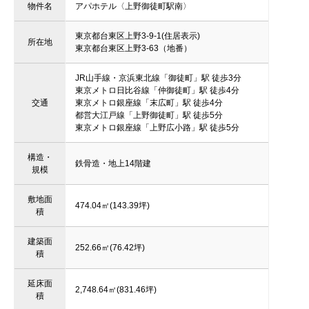
物件名
アパホテル〈上野御徒町駅南〉
東京都台東区上野3-9-1(住居表示)
所在地
東京都台東区上野3-63（地番）
JR山手線・京浜東北線「御徒町」駅 徒歩3分
東京メトロ日比谷線「仲御徒町」駅 徒歩4分
交通
東京メトロ銀座線「末広町」駅 徒歩4分
都営大江戸線「上野御徒町」駅 徒歩5分
東京メトロ銀座線「上野広小路」駅 徒歩5分
構造・
鉄骨造・地上14階建
規模
敷地面
474.04㎡(143.39坪)
積
建築面
252.66㎡(76.42坪)
積
延床面
2,748.64㎡(831.46坪)
積