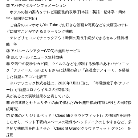
② アパデジタルインフォメーション
・ホテルの館内案内をテレビ画面集約表示(日本語・英語・繁体字・簡体
字・韓国語に対応)
・ご自身のスマホからYouTubeでお好きな動画や写真などを大画面のテレ
ビに映すことができるミラーリング機能
・テレビリモコンでチェックアウト時間の延長手続ができるセルフ延長機
能 等
③ アパルームシアター(VOD)の無料サービス
④ BBCワールドニュース無料放映
⑤ 空気中の花粉やカビ菌、ウイルスなどを抑制する効果のあるパナソニッ
ク「ナノイーX」(※)よりもさらに効果の高い「高濃度ナノイーＸ」を搭載
した新型エアコンを設置
※パナソニック株式会社は、2020年7月31日に、「帯電微粒子水(ナノイ
ー)」が新型コロナウイルスの抑制に効
果があるとの実験結果を公表している。
⑥ 通信速度とセキュリティの面で優れたWi-Fi無料接続(有線LANとの同時接
続可能)
⑦ 従来のオリジナルベッド「Cloud fit(クラウドフィット)」の快眠性を維持
しながら、ベッド下収納スペースの確保やベッドメイクのしやすさなど、多
角的な機能面を向上させた「Cloud fit Grand(クラウドフィット グラン)」を
採用