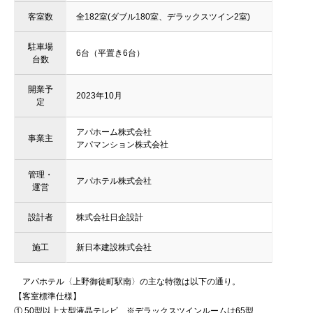
客室数
全182室(ダブル180室、デラックスツイン2室)
駐車場
6台（平置き6台）
台数
開業予
2023年10月
定
アパホーム株式会社
事業主
アパマンション株式会社
管理・
アパホテル株式会社
運営
設計者
株式会社日企設計
施工
新日本建設株式会社
アパホテル〈上野御徒町駅南〉の主な特徴は以下の通り。
【客室標準仕様】
① 50型以上大型液晶テレビ ※デラックスツインルームは65型