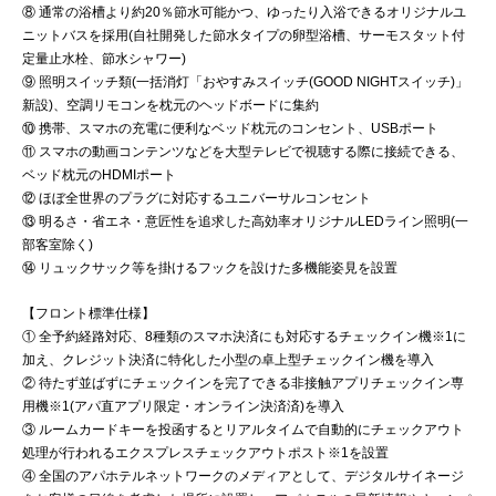
⑧ 通常の浴槽より約20％節水可能かつ、ゆったり入浴できるオリジナルユ
ニットバスを採用(自社開発した節水タイプの卵型浴槽、サーモスタット付
定量止水栓、節水シャワー)
⑨ 照明スイッチ類(一括消灯「おやすみスイッチ(GOOD NIGHTスイッチ)」
新設)、空調リモコンを枕元のヘッドボードに集約
⑩ 携帯、スマホの充電に便利なベッド枕元のコンセント、USBポート
⑪ スマホの動画コンテンツなどを大型テレビで視聴する際に接続できる、
ベッド枕元のHDMIポート
⑫ ほぼ全世界のプラグに対応するユニバーサルコンセント
⑬ 明るさ・省エネ・意匠性を追求した高効率オリジナルLEDライン照明(一
部客室除く)
⑭ リュックサック等を掛けるフックを設けた多機能姿見を設置
【フロント標準仕様】
① 全予約経路対応、8種類のスマホ決済にも対応するチェックイン機※1に
加え、クレジット決済に特化した小型の卓上型チェックイン機を導入
② 待たず並ばずにチェックインを完了できる非接触アプリチェックイン専
用機※1(アパ直アプリ限定・オンライン決済済)を導入
③ ルームカードキーを投函するとリアルタイムで自動的にチェックアウト
処理が行われるエクスプレスチェックアウトポスト※1を設置
④ 全国のアパホテルネットワークのメディアとして、デジタルサイネージ