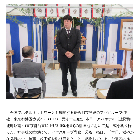
全国でホテルネットワークを展開する総合都市開発のアパグループ(本
社：東京都港区赤坂3-2-3 CEO：元谷一志)は、本日、アパホテル〈上野御
徒町駅南〉(東京都台東区上野3-63(地番))の計画地において起工式を執り行
った。神事後の挨拶にて、アパグループ専務 元谷 拓は、「本日、穏やか
な気候の中、無事に起工式を執り行えたことに感謝している。台東区の浅