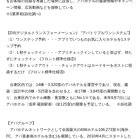
をお客様の目線を考慮した場所に設置し、アパホテルの最新情報やキャンペ
ーン情報、広告動画などを放映している
※1業界初(自社調べ)
【DX(デジタルトランスフォーメーション) “アパトリプルワンシステム”】
〈1〉ワンステップ予約 ・・・アプリでいつものお気に入りホテルを1ステ
ップ予約
〈2〉１秒チェックイン ・・・アプリチェックインしていると並ばず、待た
ずにチェックイン (フロント標準仕様②)
〈3〉１秒チェックアウト ・・・チェックアウトはカードキーをポストに投
函するだけ (フロント標準仕様③)
台東区内では、14棟・3,320室のアパホテルを運営中であり、現在、建
築・設計中の3棟・525室を合わせると、全17棟・3,845室の展開数とな
り、台東区内でホテル棟数・客室数ともにNo.1※である。本年9月7日には
アパホテル〈浅草 蔵前駅前〉(全125室)の開業を予定している。 ※自社調
【アパグループ】
アパホテルネットワークとして全国最大の698ホテル106,273室※(海外、
FC、アパ直参画ホテルを含む)を展開している。2010年4月にスタートした