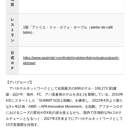
目
レ
ス
1階「アトリエ・ドゥ・カフェ・ターブル（atelier de café
ト
table)」
ラ
ン
公
式
https://www.apahotel.com/hotel/syutoken/tokyo/asakusabashi-
Ｈ
ekimae/
Ｐ
【アパグループ】
アパホテルネットワークとして全国最大の698ホテル・106,273 室(建
築・設計中、海外、FC、アパ直参画ホテルを含む)を展開している。2010年
4月にスタートした「SUMMIT 5(頂上戦略)」を継承し、2022年4月より新た
な5ヶ年計画「AIM5 ～APA Innovative Movement」を始動。アフターコロナ
におけるニーズの変化やDX化の波を捉えながら、国内で圧倒的なNo.1ホテ
ルチェーンとなるべく、2027年3月末までにアパホテルネットワークとして
15万室展開を目指す。