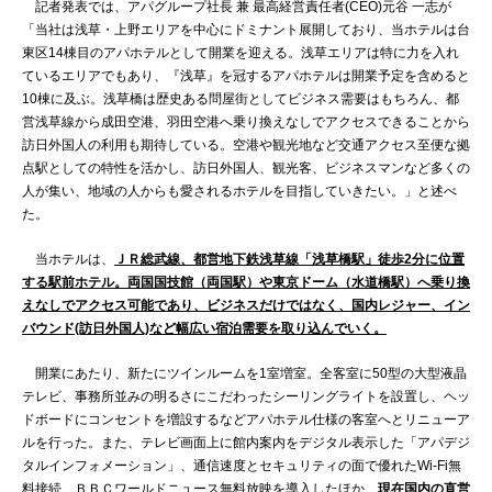
記者発表では、アパグループ社長 兼 最高経営責任者(CEO)元谷 一志が
「当社は浅草・上野エリアを中心にドミナント展開しており、当ホテルは台
東区14棟目のアパホテルとして開業を迎える。浅草エリアは特に力を入れ
ているエリアでもあり、『浅草』を冠するアパホテルは開業予定を含めると
10棟に及ぶ。浅草橋は歴史ある問屋街としてビジネス需要はもちろん、都
営浅草線から成田空港、羽田空港へ乗り換えなしでアクセスできることから
訪日外国人の利用も期待している。空港や観光地など交通アクセス至便な拠
点駅としての特性を活かし、訪日外国人、観光客、ビジネスマンなど多くの
人が集い、地域の人からも愛されるホテルを目指していきたい。」と述べ
た。
当ホテルは、
ＪＲ総武線、都営地下鉄浅草線「浅草橋駅」徒歩2分に位置
する駅前ホテル。両国国技館（両国駅）や東京ドーム（水道橋駅）へ乗り換
えなしでアクセス可能であり、ビジネスだけではなく、国内レジャー、イン
バウンド(訪日外国人)など幅広い宿泊需要を取り込んでいく。
開業にあたり、新たにツインルームを1室増室。全客室に50型の大型液晶
テレビ、事務所並みの明るさにこだわったシーリングライトを設置し、ヘッ
ドボードにコンセントを増設するなどアパホテル仕様の客室へとリニューア
ルを行った。また、テレビ画面上に館内案内をデジタル表示した「アパデジ
タルインフォメーション」、通信速度とセキュリティの面で優れたWi-Fi無
料接続、ＢＢＣワールドニュース無料放映を導入したほか、
現在国内の直営