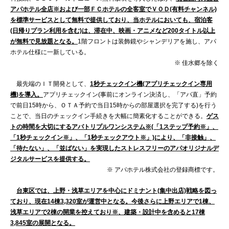
アパホテル全店※および一部ＦＣホテルの全客室でＶＯＤ(有料チャンネル)
を標準サービスとして無料で提供しており、当ホテルにおいても、宿泊客
(日帰りプラン利用を含む)は、滞在中、映画・アニメなど200タイトル以上
が無料で見放題となる。
1階フロントは装飾鏡やシャンデリアを施し、アパ
ホテル仕様に一新している。
※ 佳水郷を除く
最先端のＩＴ開発として、
1秒チェックイン機(アプリチェックイン専用
機)を導入。
アプリチェックイン(事前にオンライン決済し、「アパ直」予約
で前日15時から、ＯＴＡ予約で当日15時からの部屋選択を完了する)を行う
ことで、当日のチェックイン手続きを大幅に簡素化することができる。
ゲス
トの時間を大切にするアパトリプルワンシステム※(「1ステップ予約※」、
「1秒チェックイン※」、「1秒チェックアウト※」)により、「非接触」、
「待たない」、「並ばない」を実現したストレスフリーのアパオリジナルデ
ジタルサービスを提供する。
※ アパホテル株式会社の登録商標です。
台東区では、上野・浅草エリアを中心にドミナント(集中出店)戦略を図っ
ており、現在14棟3,320室が運営中となる。今後さらに上野エリアで1棟、
浅草エリアで2棟の開業を控えており※、建築・設計中を含めると17棟
3,845室の展開となる。