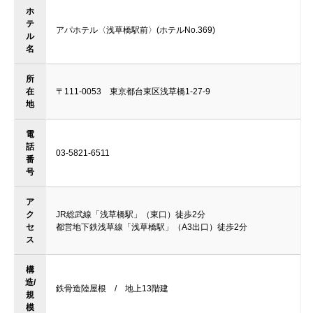
ホ
テ
アパホテル〈浅草橋駅前〉(ホテルNo.369)
ル
名
所
在
〒111-0053 東京都台東区浅草橋1-27-9
地
電
話
03-5821-6511
番
号
ア
ク
JR総武線「浅草橋駅」（東口）徒歩2分
セ
都営地下鉄浅草線「浅草橋駅」（A3出口）徒歩2分
ス
構
造/
鉄骨造陸屋根 / 地上13階建
規
模