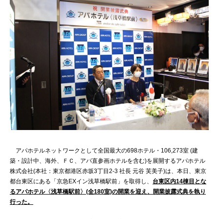
アパホテルネットワークとして全国最大の698ホテル・106,273室 (建
築・設計中、海外、ＦＣ、アパ直参画ホテルを含む)を展開するアパホテル
株式会社(本社：東京都港区赤坂3丁目2‐3 社長 元谷 芙美子)は、本日、東京
都台東区にある「京急EXイン浅草橋駅前」を取得し、
台東区内14棟目とな
るアパホテル〈浅草橋駅前〉(全180室)の開業を迎え、開業披露式典を執り
行った。