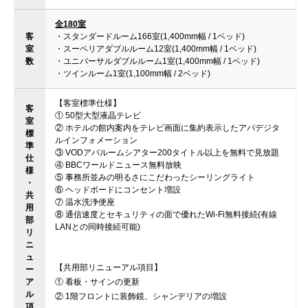
全180室
客
・スタンダードルーム166室(1,400mm幅 / 1ベッド)
室
・スーペリアダブルルーム12室(1,400mm幅 / 1ベッド)
数
・ユニバーサルダブルルーム1室(1,400mm幅 / 1ベッド)
・ツインルーム1室(1,100mm幅 / 2ベッド)
【客室標準仕様】
客
① 50型大型液晶テレビ
室
② ホテルの館内案内をテレビ画面に集約表示したアパデジタ
標
ルインフォメーション
準
③ VODアパルームシアター200タイトル以上を無料で見放題
仕
④ BBCワールドニュース無料放映
様
⑤ 事務所並みの明るさにこだわったシーリングライト
・
⑥ ヘッドボードにコンセント増設
共
⑦ 温水洗浄便座
用
⑧ 通信速度とセキュリティの面で優れたWi-Fi無料接続(有線
部
LANとの同時接続可能)
リ
ニ
ュ
【共用部リニューアル項目】
ー
ア
① 看板・サインの更新
ル
② 1階フロントに装飾鏡、シャンデリアの増設
項