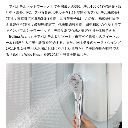
アパホテルネットワークとして全国最大の696ホテル106,043室(建築・設
計中・海外、FC、アパ直参画ホテルを含む)を展開するアパホテル株式会社
(本社：東京都港区赤坂3-2-3社長 元谷芙美子)は、この度、株式会社田中
金属製作所(本社：岐阜県岐阜市 代表取締役社長 田中和広)のウルトラフ
ァインバブルシャワーヘッド、爽快な浴び心地と美容作用を体感できる
『Bollina Avanti』をアパホテル＆リゾート〈東京ベイ幕張〉のスイートル
ーム3部屋と大浴場へ設置を開始する。また、同ホテルのイーストウイング
1Fにある女性専用大浴場にお肌にやさしい肌当たりで美肌作用が期待でき
る『Bollina Wide Plus』を6/16(木)～設置を開始した。