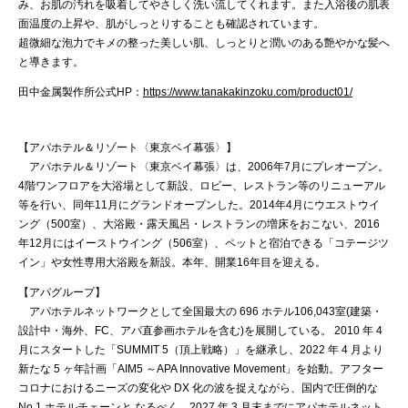
み、お肌の汚れを吸着してやさしく洗い流してくれます。また入浴後の肌表
面温度の上昇や、肌がしっとりすることも確認されています。
超微細な泡力でキメの整った美しい肌、しっとりと潤いのある艶やかな髪へ
と導きます。
田中金属製作所公式HP：
https://www.tanakakinzoku.com/product01/
【アパホテル＆リゾート〈東京ベイ幕張〉】
アパホテル＆リゾート〈東京ベイ幕張〉は、2006年7月にプレオープン。
4階ワンフロアを大浴場として新設、ロビー、レストラン等のリニューアル
等を行い、同年11月にグランドオープンした。2014年4月にウエストウイ
ング（500室）、大浴殿・露天風呂・レストランの増床をおこない、2016
年12月にはイーストウイング（506室）、ペットと宿泊できる「コテージツ
イン」や女性専用大浴殿を新設。本年、開業16年目を迎える。
【アパグループ】
アパホテルネットワークとして全国最大の 696 ホテル106,043室(建築・
設計中・海外、FC、アパ直参画ホテルを含む)を展開している。 2010 年 4
月にスタートした「SUMMIT 5（頂上戦略）」を継承し、2022 年 4 月より
新たな 5 ヶ年計画「AIM5 ～APA Innovative Movement」を始動。アフター
コロナにおけるニーズの変化や DX 化の波を捉えながら、国内で圧倒的な
No.1 ホテルチェーンと なるべく、2027 年 3 月末までにアパホテルネット