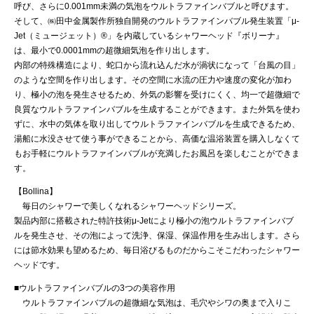
呼び、さらに0.001mm未満の気泡をウルトラファインバブルと呼びます。
そして、㈱田中金属製作所独自開発のウルトラファインバブル発生装置「μ-
Jet（ミュージェット）®」を内蔵しているシャワーヘッド『ボリーナ』
は、最小で0.0001mmの超微細気泡を作り出します。
内部の特殊構造により、蛇口から流れ込んだ水が渦状になって「台風の目」
のような空間を作り出します。その空間に水流の圧力や速度の変化が加わ
り、極小の泡を発生させるため、外気の影響を受けにくく、均一で超微細で
良質なウルトラファインバブルを生成することができます。また外気を使わ
ずに、水中の気体を取り出してウルトラファインバブルを生成できるため、
湯船に水没させて使う事ができることから、高価な温浴装置を購入しなくて
もお手軽にウルトラファインバブルが充満したお風呂を楽しむことができま
す。
【Bollina】
毎日のシャワーで美しくなれるシャワーヘッドシリーズ。
製品内部に搭載された特許技術μ-Jetにより極小の泡ウルトラファインバブ
ルを発生させ、その泡によって洗浄、保湿、保温作用を生み出します。さら
には節水効果も望めるため、毎日浴びるものだからこそこだわったシャワー
ヘッドです。
■ウルトラファインバブルの3つの美容作用
ウルトラファインバブルの超微細な気泡は、毛穴やシワの奥まで入りこ