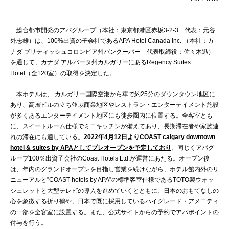
総合都市開発のアパグループ（本社：東京都港区赤坂3-2-3 代表：元谷
外志雄）は、100%出資の子会社であるAPA Hotel Canada Inc. （本社：カ
ナダ ブリティッシュコロンビア州バンクーバー 代表取締役：佐々木迅）
を通じて、カナダ アルバータ州カルガリーにあるRegency Suites
Hotel（全120室）の取得を決定した。
本ホテルは、 カルガリー国際空港から車で約25分のダウンタウン地区に
あり、高層ビルの立ち並ぶ商業地区やレストラン・エンターテイメント施設
が多くあるエンターテイメント地区にも徒歩圏内に位置する。全客室とも
に、スイートルーム仕様でミニキッチンが備えてあり、長期滞在者や家族連
れの滞在にも適している。
2022年4月12日よりCOAST calgary downtown
hotel & suites by APAとしてプレオープンを予定しており
、同じくアパグ
ループ100％出資子会社のCoast Hotels Ltd.が運営にあたる。オープン後
は、年内のグランドオープンを目指し営業を続けながら、ホテル館内外のリ
ニューアルと”COAST hotels by APA”の標準客室仕様であるTOTO製ウォッ
シュレットと大型テレビの導入を進めていくとともに、日本のおもてなしの
心を象徴する折り鶴や、日本で既に採用しているハイグレード・アメニティ
の一部を全客室に設置する。また、公式サイトからの予約でアパポイントの
付与を行う。