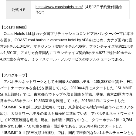
https://www.coasthotels.com/
（4月12日予約受付開始
公式ＨＰ
予定）
【Coast Hotels】
Coast Hotels Ltd.はカナダ国ブリティッシュコロンビア州バンクーバー市に本社
を置き、COAST coal harbour vancouver hotel by APAをはじめ、カナダ国内に直
営6ホテル1,041室、マネジメント契約4ホテル406室、フランチャイズ契約21ホテ
ル1,891室、アメリカ合衆国内にフランチャイズ契約9ホテル927で総計40ホテル
4,265室を有する、ミッドスケール・フルサービスのホテルチェーンである。
【アパグループ】
アパホテルネットワークとして全国最大の688ホテル・105,388室※(海外、FC、
パートナーホテルを含む)を展開している。2010年4月にスタートした「SUMMIT
5(頂上戦略)」では、東京都心でトップを取る戦略を開始。現在、東京23区内で直
営ホテル83ホテル・19,863室※を展開している。2015年4月にスタートした
「SUMMIT 5-Ⅱ(第二次頂上戦略)」では、東京都心から地方中核都市へとエリアを
広げ、大型タワーホテルの出店も積極的に進めていき、アパホテルネットワークと
して10万室展開を達成。現在、首都圏・関西を中心に、タワーホテル2棟・3,764
室を含む18棟・7,078室を建築・設計中である。2020年4月にスタートした
「SUMMIT 5-Ⅲ(第三次頂上戦略)」では、国内で圧倒的なNo.1ホテルチェーンとな