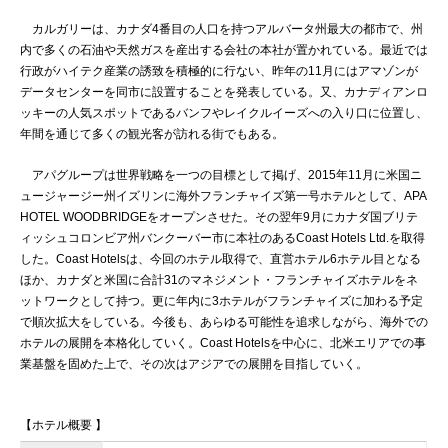
カルガリーは、カナダ4番目の人口を持つアルバータ州最大の都市で、州
内で多くの石油や天然ガスを産出する会社の本社が置かれている。最近では
行政がハイテク産業の誘致を積極的に行ない、昨年の11月にはアマゾンが
データセンターを同市に設置することを発表している。又、カナディアンロ
ッキーの人気スポットであるバンフやレイクルイーズへの入り口に位置し、
年間を通じて多くの観光客が訪れる街でもある。
アパグループは世界戦略を一つの目標として掲げ、2015年11月に米国ニ
ュージャージー州イズリンに海外フランチャイズ第一号ホテルとして、APA
HOTEL WOODBRIDGEをオープンさせた。その翌年9月にカナダ国ブリテ
ィッシュコロンビア州バンクーバー市に本社のあるCoast Hotels Ltd.を取得
した。Coast Hotelsは、今回のホテル取得で、直営ホテル6ホテル目となる
ほか、カナダと米国に合計31のマネジメント・フランチャイズホテルをネ
ットワークとして持つ。更に年内に3ホテルがフランチャイズに加わる予定
で順次拡大をしている。今後も、あらゆる可能性を追求しながら、海外での
ホテルの展開を本格化していく。Coast Hotelsを中心に、北米エリアでの事
業基盤を固めた上で、その次はアジアでの展開を目指していく。
【ホテル概要 】