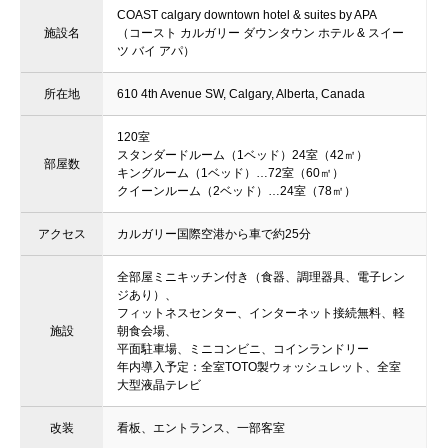
COAST calgary downtown hotel & suites by APA
施設名
（コースト カルガリー ダウンタウン ホテル & スイー
ツ バイ アパ）
所在地
610 4th Avenue SW, Calgary, Alberta, Canada
120室
スタンダードルーム（1ベッド）24室（42㎡）
部屋数
キングルーム（1ベッド）…72室（60㎡）
クイーンルーム（2ベッド）…24室（78㎡）
アクセス
カルガリー国際空港から車で約25分
全部屋ミニキッチン付き（食器、調理器具、電子レン
ジあり）、
フィットネスセンター、インターネット接続無料、軽
施設
朝食会場、
平面駐車場、ミニコンビニ、コインランドリー
年内導入予定：全室TOTO製ウォッシュレット、全室
大型液晶テレビ
改装
看板、エントランス、一部客室