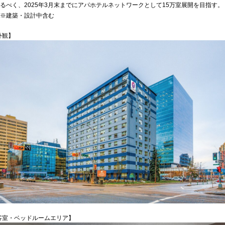
るべく、2025年3月末までにアパホテルネットワークとして15万室展開を目指す。
※建築・設計中含む
外観】
客室・ベッドルームエリア】