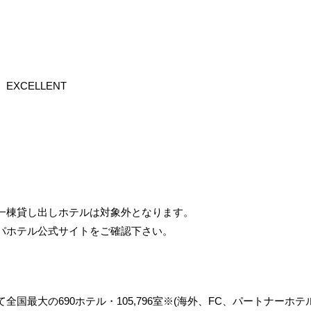
〉
〉
〉
XCELLENT
〉
〉
一棟貸し出しホテルは対象外となります。
パホテル公式サイトをご確認下さい。
最大の690ホテル・105,796室※(海外、FC、パートナーホテル