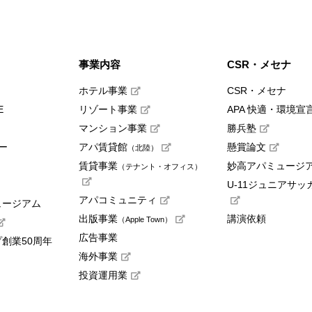
事業内容
CSR・メセナ
ホテル事業
CSR・メセナ
E
リゾート事業
APA 快適・環境宣
マンション事業
勝兵塾
ー
アパ賃貸館
懸賞論文
（北陸）
賃貸事業
妙高アパミュージ
（テナント・オフィス）
U-11ジュニアサッ
アパコミュニティ
ュージアム
出版事業
講演依頼
（Apple Town）
広告事業
創業50周年
海外事業
投資運用業