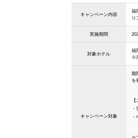
福
キャンペーン内容
り
実施期間
2
福
対象ホテル
※
期
を
【
・
キャンペーン対象
・
※