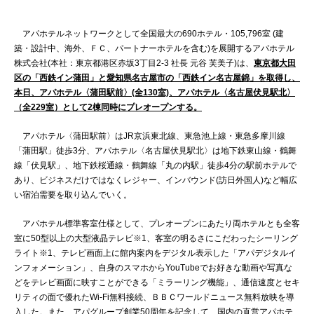
アパホテルネットワークとして全国最大の690ホテル・105,796室 (建
築・設計中、海外、ＦＣ、パートナーホテルを含む)を展開するアパホテル
株式会社(本社：東京都港区赤坂3丁目2‐3 社長 元谷 芙美子)は、
東京都大田
区の「西鉄イン蒲田」と愛知県名古屋市の「西鉄イン名古屋錦」を取得し、
本日、アパホテル〈蒲田駅前〉(全130室)、アパホテル〈名古屋伏見駅北〉
（全229室）として2棟同時にプレオープンする。
アパホテル〈蒲田駅前〉はJR京浜東北線、東急池上線・東急多摩川線
「蒲田駅」徒歩3分、アパホテル〈名古屋伏見駅北〉は地下鉄東山線・鶴舞
線「伏見駅」、地下鉄桜通線・鶴舞線「丸の内駅」徒歩4分の駅前ホテルで
あり、ビジネスだけではなくレジャー、インバウンド(訪日外国人)など幅広
い宿泊需要を取り込んでいく。
アパホテル標準客室仕様として、プレオープンにあたり両ホテルとも全客
室に50型以上の大型液晶テレビ※1、客室の明るさにこだわったシーリング
ライト※1、テレビ画面上に館内案内をデジタル表示した「アパデジタルイ
ンフォメーション」、自身のスマホからYouTubeでお好きな動画や写真な
どをテレビ画面に映すことができる「ミラーリング機能」、通信速度とセキ
リティの面で優れたWi-Fi無料接続、ＢＢＣワールドニュース無料放映を導
入した。また、アパグループ創業50周年を記念して、国内の直営アパホテ