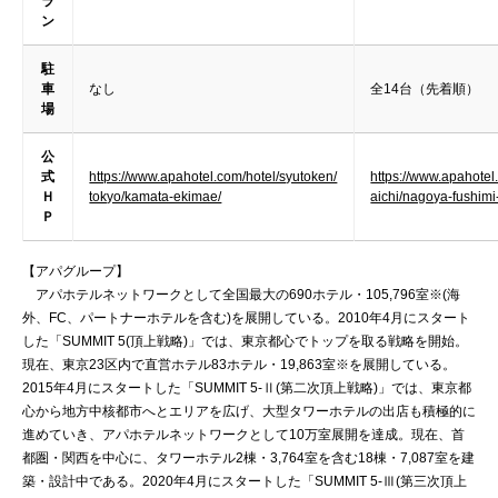
ラ
ン
駐
車
なし
全14台（先着順）
場
公
式
https://www.apahotel.com/hotel/syutoken/
https://www.apahotel.
Ｈ
tokyo/kamata-ekimae/
aichi/nagoya-fushimi-
Ｐ
【アパグループ】
アパホテルネットワークとして全国最大の690ホテル・105,796室※(海
外、FC、パートナーホテルを含む)を展開している。2010年4月にスタート
した「SUMMIT 5(頂上戦略)」では、東京都心でトップを取る戦略を開始。
現在、東京23区内で直営ホテル83ホテル・19,863室※を展開している。
2015年4月にスタートした「SUMMIT 5-Ⅱ(第二次頂上戦略)」では、東京都
心から地方中核都市へとエリアを広げ、大型タワーホテルの出店も積極的に
進めていき、アパホテルネットワークとして10万室展開を達成。現在、首
都圏・関西を中心に、タワーホテル2棟・3,764室を含む18棟・7,087室を建
築・設計中である。2020年4月にスタートした「SUMMIT 5-Ⅲ(第三次頂上