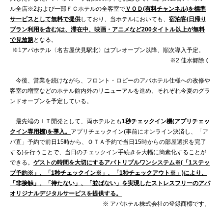
ル全店※2および一部ＦＣホテルの全客室で
ＶＯＤ(有料チャンネル)を標準
サービスとして無料で提供
しており、当ホテルにおいても、
宿泊客(日帰り
プラン利用を含む)は、滞在中、映画・アニメなど200タイトル以上が無料
で見放題
となる。
※1アパホテル〈名古屋伏見駅北〉はプレオープン以降、順次導入予定。
※2 佳水郷除く
今後、営業を続けながら、フロント・ロビーのアパホテル仕様への改修や
客室の増室などのホテル館内外のリニューアルを進め、それぞれ今夏のグラ
ンドオープンを予定している。
最先端のＩＴ開発として、両ホテルとも
1秒チェックイン機(アプリチェッ
クイン専用機)を導入。
アプリチェックイン(事前にオンライン決済し、「ア
パ直」予約で前日15時から、ＯＴＡ予約で当日15時からの部屋選択を完了
する)を行うことで、当日のチェックイン手続きを大幅に簡素化することが
できる。
ゲストの時間を大切にするアパトリプルワンシステム※(「1ステッ
プ予約※」、「1秒チェックイン※」、「1秒チェックアウト※」)により、
「非接触」、「待たない」、「並ばない」を実現したストレスフリーのアパ
オリジナルデジタルサービスを提供する。
※ アパホテル株式会社の登録商標です。