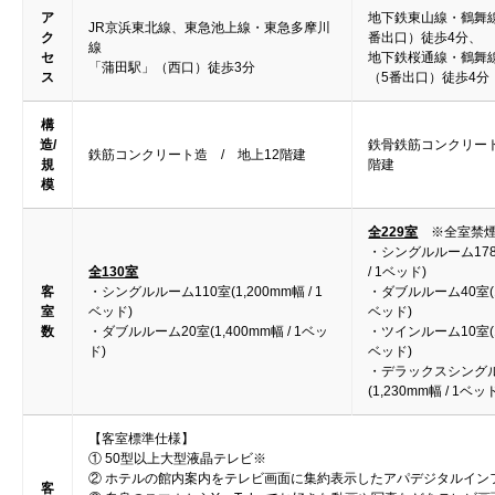
ア
地下鉄東山線・鶴舞
JR京浜東北線、東急池上線・東急多摩川
ク
番出口）徒歩4分、
線
セ
地下鉄桜通線・鶴舞
「蒲田駅」（西口）徒歩3分
ス
（5番出口）徒歩4分
構
造/
鉄骨鉄筋コンクリート
鉄筋コンクリート造 / 地上12階建
規
階建
模
全229室
※全室禁
・シングルルーム178室
全130室
/ 1ベッド)
客
・シングルルーム110室(1,200mm幅 / 1
・ダブルルーム40室(1,
室
ベッド)
ベッド)
数
・ダブルルーム20室(1,400mm幅 / 1ベッ
・ツインルーム10室(1,
ド)
ベッド)
・デラックスシング
(1,230mm幅 / 1ベッ
【客室標準仕様】
① 50型以上大型液晶テレビ※
② ホテルの館内案内をテレビ画面に集約表示したアパデジタルイン
客