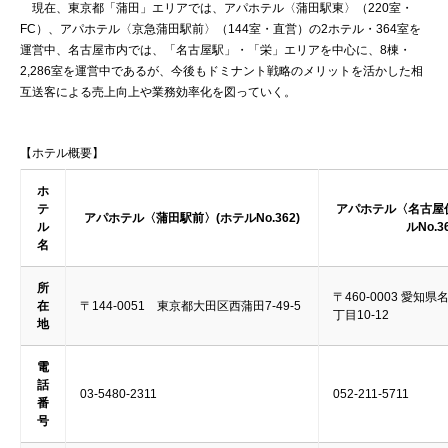
現在、東京都「蒲田」エリアでは、アパホテル〈蒲田駅東〉（220室・
FC）、アパホテル〈京急蒲田駅前〉（144室・直営）の2ホテル・364室を
運営中、名古屋市内では、「名古屋駅」・「栄」エリアを中心に、8棟・
2,286室を運営中であるが、今後もドミナント戦略のメリットを活かした相
互送客による売上向上や業務効率化を図っていく。
【ホテル概要】
ホ
テ
アパホテル〈名古屋
アパホテル〈蒲田駅前〉(ホテルNo.362)
ル
ルNo.36
名
所
〒460-0003 愛知
在
〒144-0051 東京都大田区西蒲田7-49-5
丁目10-12
地
電
話
03-5480-2311
052-211-5711
番
号