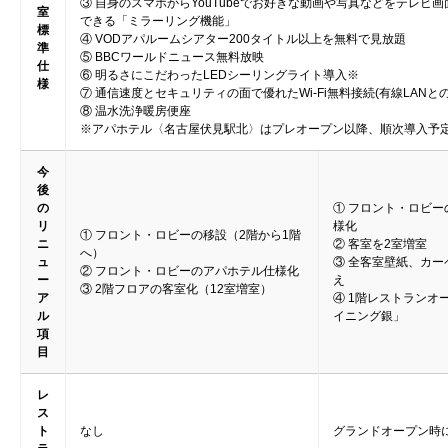
③ 自身のスマホからYouTubeでお好きな動画や写真などをテレビ
室
できる「ミラーリング機能」
標
④ VODアパルームシアター200タイトル以上を無料で見放題
準
⑤ BBCワールドニュース無料放映
仕
⑥ 明るさにこだわったLEDシーリングライト導入※
様
⑦ 通信速度とセキュリティの面で優れたWi-Fi無料接続(有線LANと
⑧ 温水洗浄暖房便座
※アパホテル〈名古屋伏見駅北〉はプレオープン以降、順次導入予
今
後
の
① フロント・ロビ
リ
様化
① フロント・ロビーの移設（2階から1階
ニ
② 客室を2室増室
へ）
ュ
③ 全客室壁紙、カ
② フロント・ロビーのアパホテル仕様化
ー
え
③ 2階フロアの客室化（12室増室）
ア
④ 1階レストランオ
ル
イニング銀」
項
目
レ
ス
ト
なし
グランドオープン時