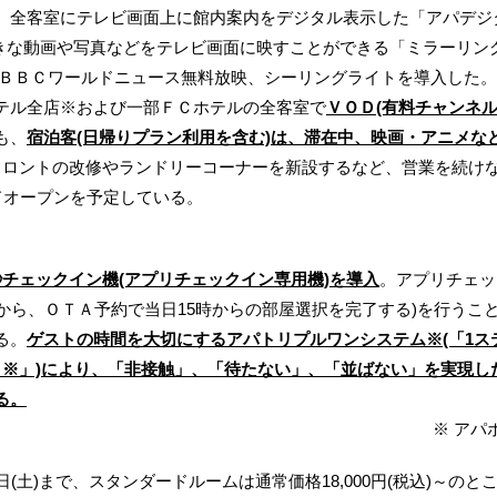
全客室にテレビ画面上に館内案内をデジタル表示した「アパデジ
お好きな動画や写真などをテレビ画面に映すことができる「ミラーリ
続、ＢＢＣワールドニュース無料放映、シーリングライトを導入した。
テル全店※および一部ＦＣホテルの全客室で
ＶＯＤ(有料チャンネ
も、
宿泊客(日帰りプラン利用を含む)は、滞在中、映画・アニメなど
フロントの改修やランドリーコーナーを新設するなど、営業を続け
ドオープンを予定している。
秒チェックイン機(アプリチェックイン専用機)を導入
。アプリチェッ
から、ＯＴＡ予約で当日15時からの部屋選択を完了する)を行うこ
る。
ゲストの時間を大切にするアパトリプルワンシステム※(「1ス
ト※」)により、「非接触」、「待たない」、「並ばない」を実現し
る。
※ アパ
土)まで、スタンダードルームは通常価格18,000円(税込)～のところ