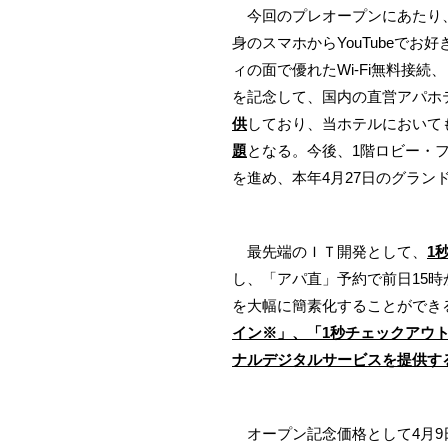
今回のプレオープンにあたり、
身のスマホからYouTubeで
ィの面で優れたWi-Fi無料接
を記念して、国内の直営アパホ
供
しており、当ホテルにおいて
題
となる。今後、1階ロビー・
を進め、本年4月27日のグラン
最先端のＩＴ開発として、
1
し、「アパ直」予約で前日15時
を大幅に簡素化することができ
イン※」、「1秒チェックアウ
ナルデジタルサービスを提供す
オープン記念価格として4月9日(