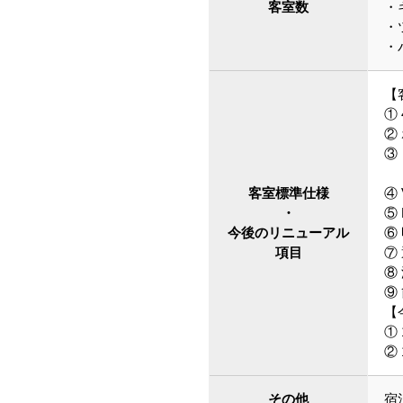
客室数
・
・
・
【
①
②
③
「
客室標準仕様
④
・
⑤
今後のリニューアル
⑥
項目
⑦
⑧
⑨
【
①
②
その他
宿