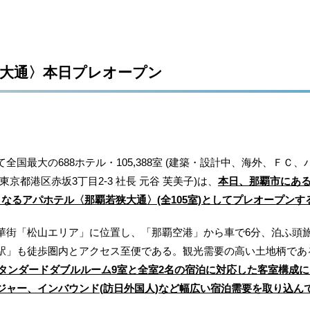
大通〉本日プレオープン
国最大の688ホテル・105,388室 (建築・設計中、海外、ＦＣ
京都港区赤坂3丁目2‐3 社長 元谷 芙美子)は、
本日、那覇市にあ
なるアパホテル〈那覇若狭大通〉(全105室)としてプレオープンす
街「松山エリア」に位置し、「那覇空港」から車で6分、泊ふ頭
駅」も徒歩圏内とアクセス至便である。観光需要の高い土地柄であ
スタンダードダブルルーム9室と全室2名の宿泊に対応した客室構成
ジャー、インバウンド(訪日外国人)など幅広い宿泊需要を取り込ん