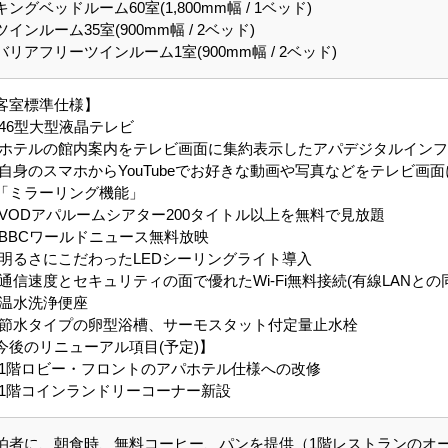
キングベッドルーム60室(1,800mm幅 / 1ベッド)
ツインルーム35室(900mm幅 / 2ベッド)
バリアフリーツインルーム1室(900mm幅 / 2ベッド)
客室標準仕様】
 46型大型液晶テレビ
 ホテルの館内案内をテレビ画面に集約表示したアパデジタルイン
 自身のスマホからYouTubeでお好きな動画や写真などをテレビ画
ミラーリング機能」
 VODアパルームシアター200タイトル以上を無料で見放題
 BBCワールドニュース無料放映
 明るさにこだわったLEDシーリングライト導入
 通信速度とセキュリティの面で優れたWi-Fi無料接続(有線LANとの
 温水洗浄便座
 節水タイプの卵型浴槽、サーモスタット付定量止水栓
今後のリニューアル項目(予定)】
 1階ロビー・フロントのアパホテル仕様への改修
 1階コインランドリーコーナー新設
泊者に、朝食時、無料コーヒー、パンを提供（1階レストランのオ