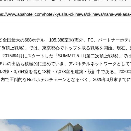
tps://www.apahotel.com/hotel/kyushu-okinawa/okinawa/naha-wakasa-
最大の688ホテル・105,388室※(海外、FC、パートナーホテル
T 5(頂上戦略)」では、東京都心でトップを取る戦略を開始。現在、
。2015年4月にスタートした「SUMMIT 5-Ⅱ(第二次頂上戦略)
テルの出店も積極的に進めていき、アパホテルネットワークとして
・3,764室を含む18棟・7,078室を建築・設計中である。2020
国内で圧倒的なNo.1ホテルチェーンとなるべく、2025年3月末ま