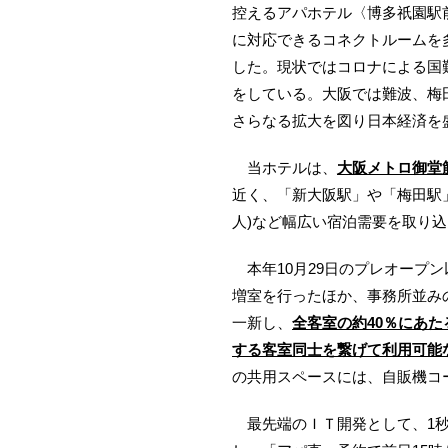
控えるアパホテル〈博多祇園駅
に対応できるコネクトルームを
した。現状ではコロナによる国
をしている。大阪では難波、梅
さらなる拡大を図り日本経済を
当ホテルは、
大阪メトロ御堂
近く、「新大阪駅」や「梅田駅
人)など幅広い宿泊需要を取り
本年10月29日のプレオープ
増室を行ったほか、事務所並み
一新し、
全客室の約40％にあた
する客室同士を繋げて利用可能
の共用スペースには、自販機コ
最先端のＩＴ開発として、1秒