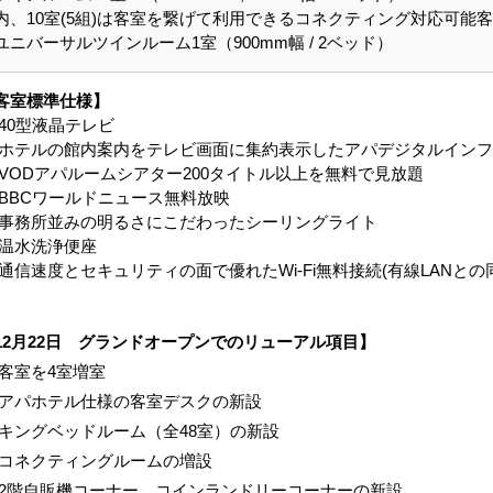
内、10室(5組)は客室を繋げて利用できるコネクティング対応可能
ユニバーサルツインルーム1室（900mm幅 / 2ベッド）
客室標準仕様】
 40型液晶テレビ
 ホテルの館内案内をテレビ画面に集約表示したアパデジタルイン
 VODアパルームシアター200タイトル以上を無料で見放題
 BBCワールドニュース無料放映
 事務所並みの明るさにこだわったシーリングライト
 温水洗浄便座
 通信速度とセキュリティの面で優れたWi-Fi無料接続(有線LANとの
12月22日 グランドオープンでのリューアル項目】
 客室を4室増室
 アパホテル仕様の客室デスクの新設
 キングベッドルーム（全48室）の新設
 コネクティングルームの増設
 2階自販機コーナー、コインランドリーコーナーの新設