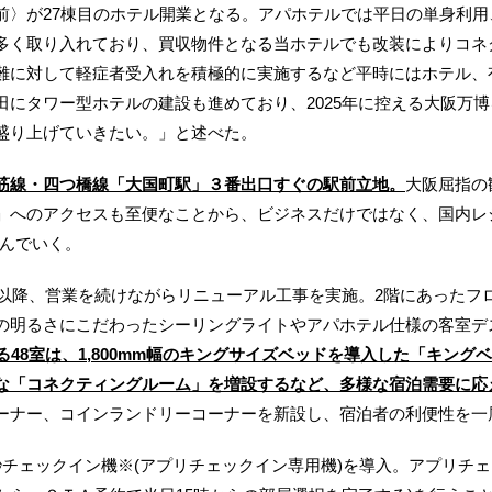
前〉が27棟目のホテル開業となる。アパホテルでは平日の単身利
多く取り入れており、買収物件となる当ホテルでも改装によりコネ
難に対して軽症者受入れを積極的に実施するなど平時にはホテル、
田にタワー型ホテルの建設も進めており、2025年に控える大阪万
盛り上げていきたい。」と述べた。
筋線・四つ橋線「大国町駅」３番出口すぐの駅前立地。
大阪屈指の
」へのアクセスも至便なことから、ビジネスだけではなく、国内レ
込んでいく。
ン以降、営業を続けながらリニューアル工事を実施。2階にあったフロ
の明るさにこだわったシーリングライトやアパホテル仕様の客室デ
る48室は、1,800mm幅のキングサイズベッドを導入した「キン
な「コネクティングルーム」を増設するなど、多様な宿泊需要に応
ーナー、コインランドリーコーナーを新設し、宿泊者の利便性を一
チェックイン機※(アプリチェックイン専用機)を導入。アプリチェ