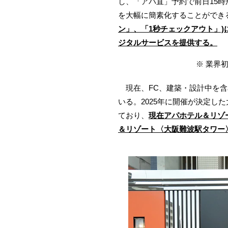
し、「アパ直」予約で前日15時
を大幅に簡素化することができ
ン」、「1秒チェックアウト」
ジタルサービスを提供する。
※ 業界
現在、FC、建築・設計中を含め、
いる。2025年に開催が決定
ており、
現在アパホテル＆リゾー
＆リゾート〈大阪難波駅タワー〉(