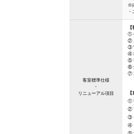
※
・
【
①
②
③
④
⑤
⑥
⑦
客室標準仕様
・
【
リニューアル項目
①
②
③
④
⑤