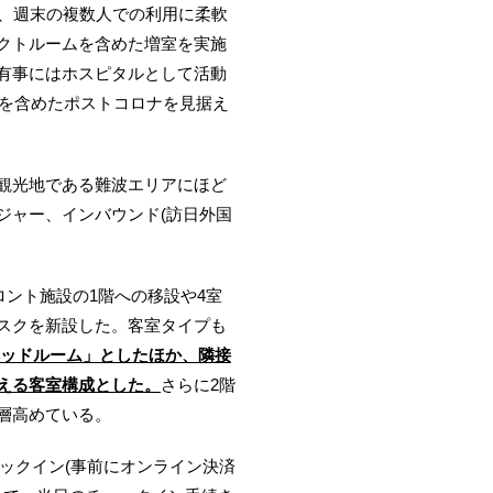
用、週末の複数人での利用に柔軟
クトルームを含めた増室を実施
有事にはホスピタルとして活動
博を含めたポストコロナを見据え
観光地である難波エリアにほど
ジャー、インバウンド(訪日外国
ント施設の1階への移設や4室
スクを新設した。客室タイプも
グベッドルーム」としたほか、隣接
える客室構成とした。
さらに2階
層高めている。
ックイン(事前にオンライン決済