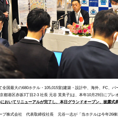
国最大の680ホテル・105,015室(建築・設計中、海外、FC、
都港区赤坂3丁目2‐3 社長 元谷 芙美子)は、本年10月29日にプ
8室)においてリニューアルが完了し、本日グランドオープン、披露式
プ株式会社 代表取締役社長 元谷一志が「当ホテルは今年26棟