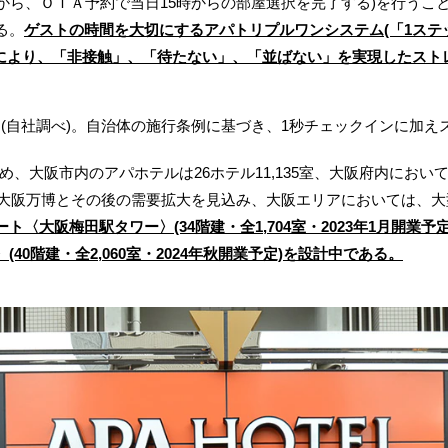
から、ＯＴＡ予約で当日15時からの部屋選択を完了する)を行うこ
る。
ゲストの時間を大切にするアパトリプルワンシステム(「1ステ
)により、「非接触」、「待たない」、「並ばない」を実現したスト
初(自社調べ)。自治体の施行条例に基づき、1秒チェックインに加
大阪市内のアパホテルは26ホテル11,135室、大阪府内においては3
した大阪万博とその後の需要拡大を見込み、大阪エリアにおいては、
ト〈大阪梅田駅タワー〉(34階建・全1,704室・2023年1月開業
40階建・全2,060室・2024年秋開業予定)を設計中である。