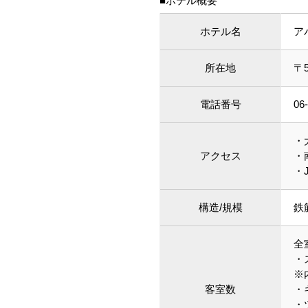
■ホテル概要
ホテル名
ア
所在地
〒
電話番号
06
・
アクセス
・
・
構造/規模
鉄
全
・
※
客室数
・
・