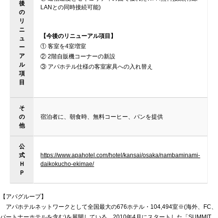
後
LANとの同時接続可能)
の
リ
ニ
【今後のリニューアル項目】
ュ
① 客室を4室増室
ー
ア
② 2階自販機コーナーの新設
ル
③ アパホテル仕様の客室家具への入れ替え
項
目
そ
の
宿泊者に、朝食時、無料コーヒー、パンを提供
他
公
式
https://www.apahotel.com/hotel/kansai/osaka/nambaminami-
Ｈ
daikokucho-ekimae/
Ｐ
【アパグループ】
アパホテルネットワークとして全国最大の676ホテル・104,494室※(海外、FC、
パートナーホテルを含む)を展開している。2010年4月にスタートした「SUMMIT