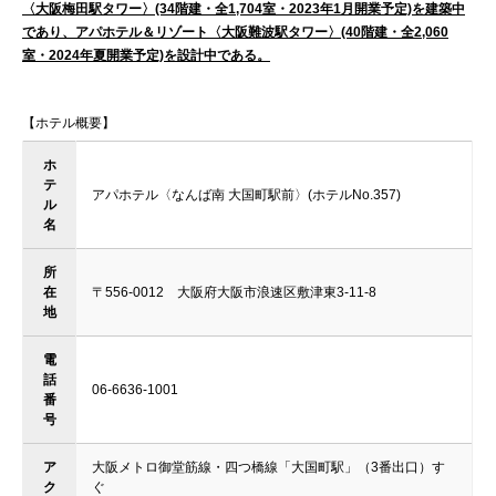
〈大阪梅田駅タワー〉(34階建・全1,704室・2023年1月開業予定)を建築中
であり、アパホテル＆リゾート〈大阪難波駅タワー〉(40階建・全2,060
室・2024年夏開業予定)を設計中である。
【ホテル概要】
ホ
テ
アパホテル〈なんば南 大国町駅前〉(ホテルNo.357)
ル
名
所
在
〒556-0012 大阪府大阪市浪速区敷津東3-11-8
地
電
話
06-6636-1001
番
号
ア
大阪メトロ御堂筋線・四つ橋線「大国町駅」（3番出口）す
ク
ぐ