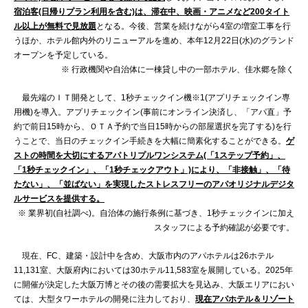
宿泊客(日帰りプラン利用を含む)は、滞在中、映画・アニメなど200タイト
ル以上が無料で見放題
となる。今後、営業を続けながら4室の増室工事を行
うほか、ホテル館内外のリニューアルを進め、本年12月22日(水)のグランド
オープンを予定している。
※ 行政機関や自治体に一棟貸し中の一部ホテル、佳水郷を除く
最先端のＩＴ開発として、1秒チェックイン機※1(アプリチェックイン専
用機)を導入。アプリチェックイン(事前にオンライン決済し、「アパ直」予
約で前日15時から、ＯＴＡ予約で当日15時からの部屋選択を完了する)を行
うことで、当日のチェックイン手続きを大幅に簡素化することができる。
ゲ
ストの時間を大切にするアパトリプルワンシステム(「1ステップ予約」、
「1秒チェックイン」、「1秒チェックアウト」)により、「非接触」、「待
たない」、「並ばない」を実現したストレスフリーのアパオリジナルデジタ
ルサービスを提供する。
※ 業界初(自社調べ)。自治体の施行条例に基づき、1秒チェックインに加え
スタッフによる予約確認が必要です。
現在、FC、建築・設計中を含め、大阪市内のアパホテルは26ホテル
11,131室、大阪府内においては30ホテル11,583室を展開している。2025年
に開催が決定した大阪万博とその後の需要拡大を見込み、大阪エリアにおい
ては、大型タワーホテルの開発に注力しており、
現在アパホテル＆リゾート