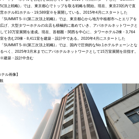
5(頂上戦略)」では、東京都心でトップを取る戦略を開始。現在、東京23区内で直
営ホテル81ホテル・19,589室※を展開している。2015年4月にスタートした
「SUMMIT 5-Ⅱ(第二次頂上戦略)」では、東京都心から地方中核都市へとエリアを
広げ、大型タワーホテルの出店も積極的に進めていき、アパホテルネットワークと
して10万室展開を達成。現在、首都圏・関西を中心に、タワーホテル2棟・3,764
室を含む20棟・8,411室を建築・設計中である。2020年4月にスタートした
「SUMMIT 5-Ⅲ(第三次頂上戦略)」では、国内で圧倒的なNo.1ホテルチェーンとな
るべく、2025年3月末までにアパホテルネットワークとして15万室展開を目指す。
※建築・設計中含む
ホテル画像】
外観