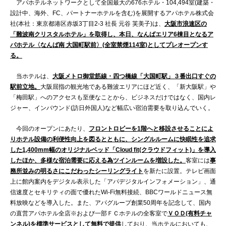
アパホテルネットワークとして全国最大の676ホテル・104,494室(建築・
設計中、海外、FC、パートナーホテルを含む)を展開するアパホテル株式会
社(本社：東京都港区赤坂3丁目2‐3 社長 元谷 芙美子)は、
大阪市浪速区の
「難波南クリスタルホテル」を取得し、本日、なんばエリア6棟目となるア
パホテル〈なんば南 大国町駅前〉(全室禁煙114室)としてプレオープンす
る。
当ホテルは、
大阪メトロ御堂筋線・四つ橋線「大国町駅」３番出口すぐの
駅前立地。
大阪屈指の観光地である難波エリアにほど近く、「新大阪駅」や
「梅田駅」へのアクセスも至便なことから、ビジネスだけではなく、国内レ
ジャー、インバウンド(訪日外国人)など幅広い宿泊需要を取り込んでいく。
今回のオープンにあたり、
フロントロビーを1階へと移設させることによ
りホテル設備の利便性向上を図るとともに、シングルルームに快眠性を追求
した1,400mm幅のオリジナルベッド「Cloud fit(クラウドフィット)」を導入
したほか、多様な宿泊需要に応える為ツインルームを増設した。
客室には
事
務所並みの明るさにこだわったシーリングライト
を新たに設置。テレビ画面
上に館内案内をデジタル表示した「アパデジタルインフォメーション」、通
信速度とセキリティの面で優れたWi-Fi無料接続、BBCワールドニュース無
料放映などを導入した。また、アパグループ創業50周年を記念して、国内
の直営アパホテル全店※および一部ＦＣホテルの全客室で
ＶＯＤ(有料チャ
ンネル)を標準サービスとして無料で提供
しており、当ホテルにおいても、