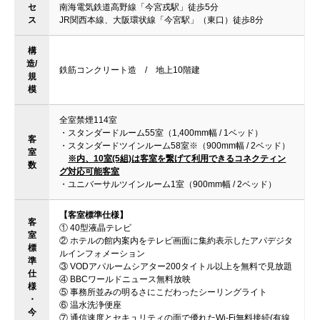
セ
南海電気鉄道高野線「今宮戎駅」徒歩5分
ス
JR関西本線、大阪環状線「今宮駅」（東口）徒歩8分
構
造/
鉄筋コンクリート造 / 地上10階建
規
模
全室禁煙114室
・スタンダードルーム55室（1,400mm幅 / 1ベッド）
客
・スタンダードツインルーム58室※（900mm幅 / 2ベッド）
室
※内、10室(5組)は客室を繋げて利用できるコネクティン
数
グ対応可能客室
・ユニバーサルツインルーム1室（900mm幅 / 2ベッド）
【客室標準仕様】
客
① 40型液晶テレビ
室
② ホテルの館内案内をテレビ画面に集約表示したアパデジタ
標
ルインフォメーション
準
③ VODアパルームシアター200タイトル以上を無料で見放題
仕
④ BBCワールドニュース無料放映
様
⑤ 事務所並みの明るさにこだわったシーリングライト
・
⑥ 温水洗浄便座
今
⑦ 通信速度とセキュリティの面で優れたWi-Fi無料接続(有線