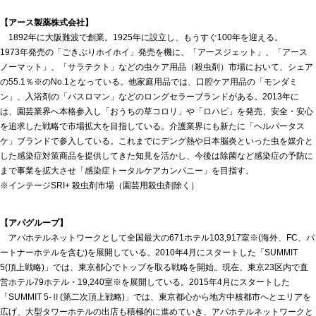
【アース製薬株式会社】
1892年に大阪難波で創業。1925年に設立し、もうすぐ100年を迎える。
1973年発売の「ごきぶりホイホイ」発売を機に、「アースジェット」、「アース
ノーマット」、「サラテクト」などの虫ケア用品（殺虫剤）市場において、シェア
の55.1％※のNo.1となっている。他家庭用品では、口腔ケア用品の「モンダミ
ン」、入浴剤の「バスロマン」などのロングセラーブランドがある。2013年に
は、園芸業界へ本格参入し「おうちの草コロリ」や「ロハピ」を発売、安全・安心
を追求した戦略で市場拡大を目指している。介護業界にも新たに「ヘルパータス
ケ」ブランドで参入している。これまでにデング熱や日本脳炎といった虫を媒介と
した感染症対策商品を提供してきた知見を活かし、今後は除菌など感染症の予防に
まで事業を拡大させ「感染症トータルケアカンパニー」を目指す。
※インテージSRI+ 殺虫剤市場（園芸用殺虫剤除く）
【アパグループ】
アパホテルネットワークとして全国最大の671ホテル103,917室※(海外、FC、パ
ートナーホテルを含む)を展開している。2010年4月にスタートした「SUMMIT
5(頂上戦略)」では、東京都心でトップを取る戦略を開始。現在、東京23区内で直
営ホテル79ホテル・19,240室※を展開している。2015年4月にスタートした
「SUMMIT 5-Ⅱ(第二次頂上戦略)」では、東京都心から地方中核都市へとエリアを
広げ、大型タワーホテルの出店も積極的に進めていき、アパホテルネットワークと