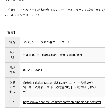
今後も、アパリゾート栃木の森ゴルフコースではコラボ先を模索し他にな
いゴルフ場を目指していく。
【概要】
場所
アパリゾート栃木の森ゴルフコース
所在
〒328-0202 栃木県栃木市大久保町888番地
地
電話
0282-30-3344
番号
交通
自動車：東北自動車道 栃木I.Cから車で［一般道10分］
アク
電 車：浅草駅［東部日光特急70分］→ 栃木駅［車で20
セス
分］
URL
https://www.apahotel.com/c/resort/tochiginomori/index.html