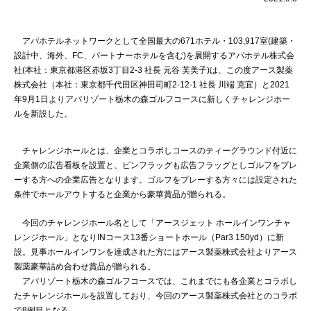
アパホテルネットワークとして全国最大の671ホテル・103,917室(建築・
設計中、海外、FC、パートナーホテルを含む)を展開するアパホテル株式会
社(本社：東京都港区赤坂3丁目2‐3 社長 元谷 芙美子)は、この度アース製薬
株式会社（本社：東京都千代田区神田司町2-12-1 社長 川端 克宜）と2021
年9月1日よりアパリゾート栃木の森ゴルフコースに新しくチャレンジホー
ルを新設した。
チャレンジホールとは、企業とコラボしコースのティーグラウンド付近に
企業側の広告看板を設置と、ピンフラッグも広告フラッグとしゴルフをプレ
ーする方への企業広告となります。ゴルフをプレーする方々には設定された
条件でホールアウトすると企業から豪華賞品が贈られる。
今回のチャレンジホール名として「アースジェット ホールインワンチャ
レンジホール」となりINコース13番ショートホール（Par3 150yd）に新
設。見事ホールインワンを達成された方にはアース製薬株式会社よりアース
製薬豪華詰め合わせ賞品が贈られる。
アパリゾート栃木の森ゴルフコースでは、これまでにも各企業とコラボし
たチャレンジホールを設置しており、今回のアース製薬株式会社とのコラボ
で8例目となる。